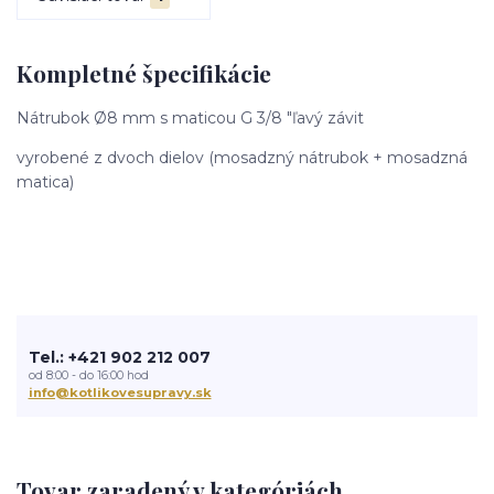
Kompletné špecifikácie
Nátrubok Ø8 mm s maticou G 3/8 "ľavý závit
vyrobené z dvoch dielov (mosadzný nátrubok + mosadzná
matica)
Tel.: +421 902 212 007
od 8:00 - do 16:00 hod
info@kotlikovesupravy.sk
Tovar zaradený v kategóriách