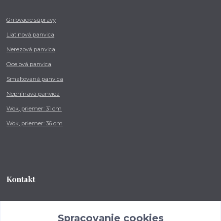
Grilovacie súpravy
Liatinová panvica
Nerezová panvica
Oceľová panvica
Smaltovaná panvica
Nepriľnavá panvica
Wok, priemer: 31 cm
Wok, priemer: 36 cm
Kontakt
Tel.: +421 902 212 007
od 8:00 - do 16:00 hod
Spracovanie cookies