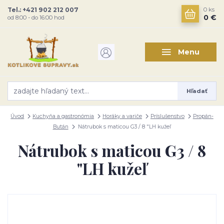
Tel.: +421 902 212 007
0
ks
0 €
od 8:00 - do 16:00 hod
Menu
Hľadať
Úvod
Kuchyňa a gastronómia
Horáky a variče
Príslušenstvo
Propán-
Bután
Nátrubok s maticou G3 / 8 "LH kužeľ
Nátrubok s maticou G3 / 8
"LH kužeľ