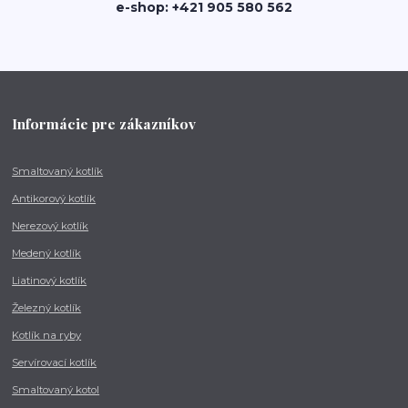
e-shop: +421 905 580 562
Informácie pre zákazníkov
Smaltovaný kotlík
Antikorový kotlík
Nerezový kotlík
Medený kotlík
Liatinový kotlík
Železný kotlík
Kotlík na ryby
Servírovací kotlík
Smaltovaný kotol