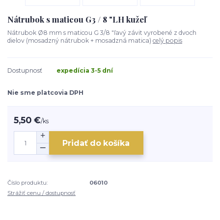
Nátrubok s maticou G3 / 8 "LH kužeľ
Nátrubok Ø8 mm s maticou G 3/8 "ľavý závit vyrobené z dvoch
dielov (mosadzný nátrubok + mosadzná matica)
celý popis
Dostupnosť
expedícia 3-5 dní
Nie sme platcovia DPH
5,50 €
/
ks
Pridať do košíka
Číslo produktu:
06010
Strážiť cenu / dostupnosť