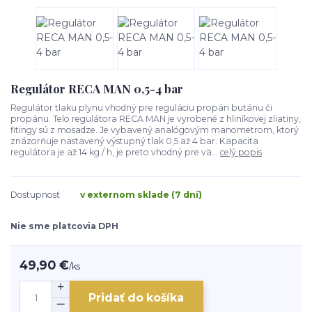
Regulátor RECA MAN 0,5-4 bar
Regulátor tlaku plynu vhodný pre reguláciu propán butánu či
propánu. Telo regulátora RECA MAN je vyrobené z hliníkovej zliatiny,
fitingy sú z mosadze. Je vybavený analógovým manometrom, ktorý
znázorňuje nastavený výstupný tlak 0,5 až 4 bar. Kapacita
regulátora je až 14 kg / h, je preto vhodný pre vä...
celý popis
Dostupnosť
v externom sklade (7 dní)
Nie sme platcovia DPH
49,90 €
/
ks
Pridať do košíka