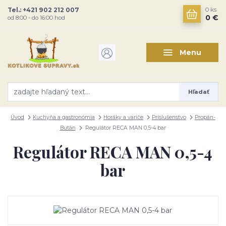
Tel.: +421 902 212 007
0
ks
0 €
od 8:00 - do 16:00 hod
Menu
Hľadať
Úvod
Kuchyňa a gastronómia
Horáky a variče
Príslušenstvo
Propán-
Bután
Regulátor RECA MAN 0,5-4 bar
Regulátor RECA MAN 0,5-4
bar