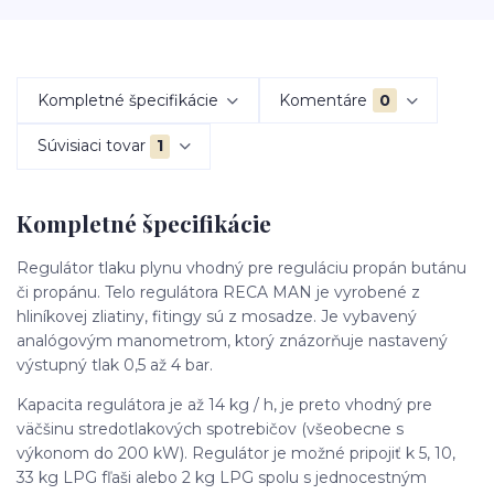
Kompletné špecifikácie
Komentáre
0
Súvisiaci tovar
1
Kompletné špecifikácie
Regulátor tlaku plynu vhodný pre reguláciu propán butánu
či propánu. Telo regulátora RECA MAN je vyrobené z
hliníkovej zliatiny, fitingy sú z mosadze. Je vybavený
analógovým manometrom, ktorý znázorňuje nastavený
výstupný tlak 0,5 až 4 bar.
Kapacita regulátora je až 14 kg / h, je preto vhodný pre
väčšinu stredotlakových spotrebičov (všeobecne s
výkonom do 200 kW). Regulátor je možné pripojiť k 5, 10,
33 kg LPG fľaši alebo 2 kg LPG spolu s jednocestným