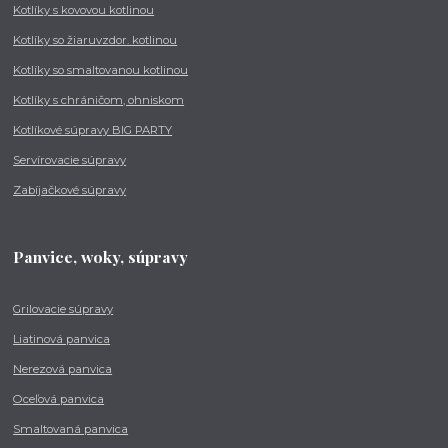
Kotlíky s kovovou kotlinou
Kotlíky so žiaruvzdor. kotlinou
Kotlíky so smaltovanou kotlinou
Kotlíky s chráničom, ohniskom
Kotlíkové súpravy BIG PARTY
Servírovacie súpravy
Zabíjačkové súpravy
Panvice, woky, súpravy
Grilovacie súpravy
Liatinová panvica
Nerezová panvica
Oceľová panvica
Smaltovaná panvica