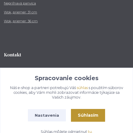
Nepriľnavá panvica
Wok, priemer: 31 cm
Wok, priemer: 36 cm
Kontakt
Tel.: +421 902 212 007
od 8:00 - do 16:00 hod
Spracovanie cookies
Náš e-shop a partneri potrebujú Váš
súhlas
s použitím súborov
info@kotlikovesupravy.sk
cookies, aby Vám mohli zobrazovať informácie týkajúce sa
Vašich záujmov.
Súhlasím
Nastavenia
Copyright © 2017-2050 kotlikovesupravy.sk, všetky práva vyhradené..
Súhlas môžete odmietnuť
tu
.