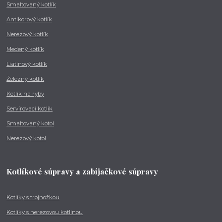
Smaltovaný kotlík
Antikorový kotlík
Nerezový kotlík
Medený kotlík
Liatinový kotlík
Železný kotlík
Kotlík na ryby
Servírovací kotlík
Smaltovaný kotol
Nerezový kotol
Kotlíkové súpravy a zabíjačkové súpravy
Kotlíky s trojnožkou
Kotlíky s nerezovou kotlinou