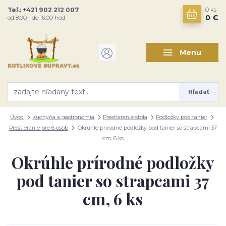
Tel.: +421 902 212 007
0
ks
0 €
od 8:00 - do 16:00 hod
Menu
Hľadať
Úvod
Kuchyňa a gastronómia
Prestieranie stola
Podložky pod tanier
Prestieranie pre 6 osôb
Okrúhle prírodné podložky pod tanier so strapcami 37
cm, 6 ks
Okrúhle prírodné podložky
pod tanier so strapcami 37
cm, 6 ks