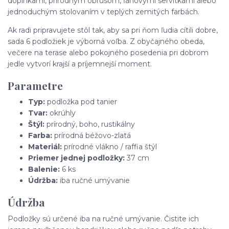
doplnkami, prírodným obrusom, ľanovými servítkami alebo
jednoduchým stolovaním v teplých zemitých farbách.
Ak radi pripravujete stôl tak, aby sa pri ňom ľudia cítili dobre,
sada 6 podložiek je výborná voľba. Z obyčajného obeda,
večere na terase alebo pokojného posedenia pri dobrom
jedle vytvorí krajší a príjemnejší moment.
Parametre
Typ:
podložka pod tanier
Tvar:
okrúhly
Štýl:
prírodný, boho, rustikálny
Farba:
prírodná béžovo-zlatá
Materiál:
prírodné vlákno / raffia štýl
Priemer jednej podložky:
37 cm
Balenie:
6 ks
Údržba:
iba ručné umývanie
Údržba
Podložky sú určené iba na ručné umývanie. Čistite ich