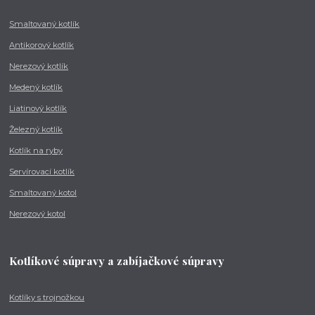
Smaltovaný kotlík
Antikorový kotlík
Nerezový kotlík
Medený kotlík
Liatinový kotlík
Železný kotlík
Kotlík na ryby
Servírovací kotlík
Smaltovaný kotol
Nerezový kotol
Kotlíkové súpravy a zabíjačkové súpravy
Kotlíky s trojnožkou