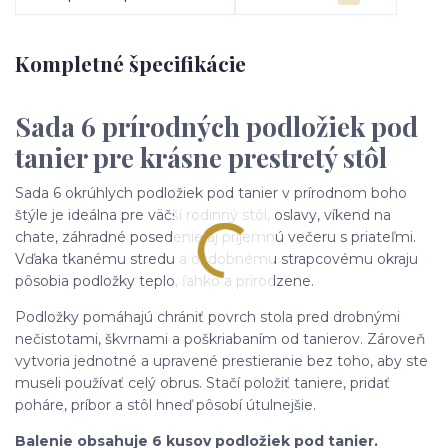
Kompletné špecifikácie
Sada 6 prírodných podložiek pod
tanier pre krásne prestretý stôl
Sada 6 okrúhlych podložiek pod tanier v prírodnom boho
štýle je ideálna pre väčší rodinný stôl, oslavy, víkend na
chate, záhradné posedenie aj príjemnú večeru s priateľmi.
Vďaka tkanému stredu a ozdobnému strapcovému okraju
pôsobia podložky teplo, ľahko a prirodzene.
Podložky pomáhajú chrániť povrch stola pred drobnými
nečistotami, škvrnami a poškriabaním od tanierov. Zároveň
vytvoria jednotné a upravené prestieranie bez toho, aby ste
museli používať celý obrus. Stačí položiť taniere, pridať
poháre, príbor a stôl hneď pôsobí útulnejšie.
Balenie obsahuje 6 kusov podložiek pod tanier.