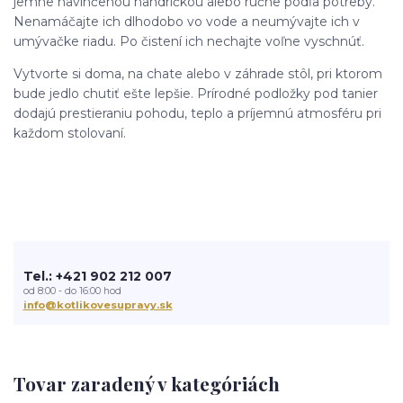
jemne navlhčenou handričkou alebo ručne podľa potreby.
Nenamáčajte ich dlhodobo vo vode a neumývajte ich v
umývačke riadu. Po čistení ich nechajte voľne vyschnúť.
Vytvorte si doma, na chate alebo v záhrade stôl, pri ktorom
bude jedlo chutiť ešte lepšie. Prírodné podložky pod tanier
dodajú prestieraniu pohodu, teplo a príjemnú atmosféru pri
každom stolovaní.
Tel.: +421 902 212 007
od 8:00 - do 16:00 hod
info@kotlikovesupravy.sk
Tovar zaradený v kategóriách