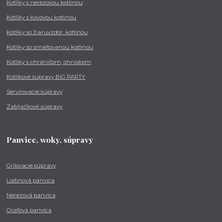
Kotlíky s nerezovou kotlinou
Kotlíky s kovovou kotlinou
Kotlíky so žiaruvzdor. kotlinou
Kotlíky so smaltovanou kotlinou
Kotlíky s chráničom, ohniskom
Kotlíkové súpravy BIG PARTY
Servírovacie súpravy
Zabíjačkové súpravy
Panvice, woky, súpravy
Grilovacie súpravy
Liatinová panvica
Nerezová panvica
Oceľová panvica