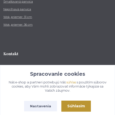
Smaltovaná panvica
Nepriľnavá panvica
Wok, priemer: 31 cm
Wok, priemer: 36 cm
Kontakt
Tel.: +421 902 212 007
od 8:00 - do 16:00 hod
Spracovanie cookies
Náš e-shop a partneri potrebujú Váš
súhlas
s použitím súborov
info@kotlikovesupravy.sk
cookies, aby Vám mohli zobrazovať informácie týkajúce sa
Vašich záujmov.
Súhlasím
Nastavenia