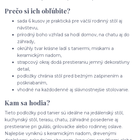
Prečo si ich obľúbite?
sada 6 kusov je praktická pre väčší rodinný stôl aj
návštevu,
prírodný boho vzhľad sa hodí domov, na chatu aj do
záhrady,
okrúhly tvar krásne ladí s taniermi, miskami a
keramickým riadom,
strapcový okraj dodá prestieraniu jemný dekoratívny
detail,
podložky chránia stôl pred bežným zašpinením a
poškriabaním,
vhodné na každodenné aj slávnostnejšie stolovanie.
Kam sa hodia?
Tieto podložky pod tanier sú ideálne na jedálenský stôl,
kuchynský stôl, terasu, chatu, záhradné posedenie aj
prestieranie pri guláši, grilovačke alebo rodinnej oslave.
Najlepšie vyniknú s keramickým riadom, drevenými