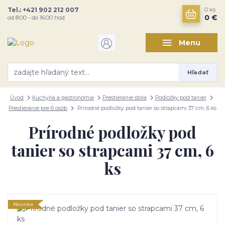
Tel.: +421 902 212 007
0
ks
0 €
od 8:00 - do 16:00 hod
Menu
Hľadať
Úvod
Kuchyňa a gastronómia
Prestieranie stola
Podložky pod tanier
Prestieranie pre 6 osôb
Prírodné podložky pod tanier so strapcami 37 cm, 6 ks
Prírodné podložky pod
tanier so strapcami 37 cm, 6
ks
Novinka