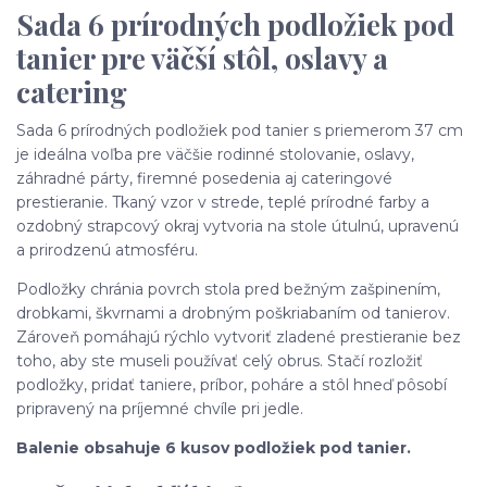
Sada 6 prírodných podložiek pod
tanier pre väčší stôl, oslavy a
catering
Sada 6 prírodných podložiek pod tanier s priemerom 37 cm
je ideálna voľba pre väčšie rodinné stolovanie, oslavy,
záhradné párty, firemné posedenia aj cateringové
prestieranie. Tkaný vzor v strede, teplé prírodné farby a
ozdobný strapcový okraj vytvoria na stole útulnú, upravenú
a prirodzenú atmosféru.
Podložky chránia povrch stola pred bežným zašpinením,
drobkami, škvrnami a drobným poškriabaním od tanierov.
Zároveň pomáhajú rýchlo vytvoriť zladené prestieranie bez
toho, aby ste museli používať celý obrus. Stačí rozložiť
podložky, pridať taniere, príbor, poháre a stôl hneď pôsobí
pripravený na príjemné chvíle pri jedle.
Balenie obsahuje 6 kusov podložiek pod tanier.