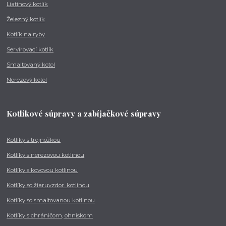
Liatinový kotlík
Železný kotlík
Kotlík na ryby
Servírovací kotlík
Smaltovaný kotol
Nerezový kotol
Kotlíkové súpravy a zabíjačkové súpravy
Kotlíky s trojnožkou
Kotlíky s nerezovou kotlinou
Kotlíky s kovovou kotlinou
Kotlíky so žiaruvzdor. kotlinou
Kotlíky so smaltovanou kotlinou
Kotlíky s chráničom, ohniskom