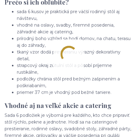
Prečo si ich obľúbite?
sada 6 kusov je praktická pre väčší rodinný stôl aj
návštevu,
vhodné na oslavy, svadby, firemné posedenia,
záhradné akcie aj catering,
prírodný boho vzhľad sa hodí domov, na chatu, terasu
aj do záhrady,
tkaný vzor dodá prestieraniu výrazný dekoratívny
detail,
strapcový okraj zútulní stôl a pôsobí príjemne
rustikálne,
podložky chránia stôl pred bežným zašpinením a
poškriabaním,
priemer 37 cm je vhodný pod bežné taniere.
Vhodné aj na veľké akcie a catering
Sada 6 podložiek je výborná pre každého, kto chce pripraviť
stôl rýchlo, pekne a jednotne. Hodí sa na cateringové
prestieranie, rodinné oslavy, svadobné stoly, záhradné párty,
firemné akcie, grilovačky aj väčšie posedenia pri guláši