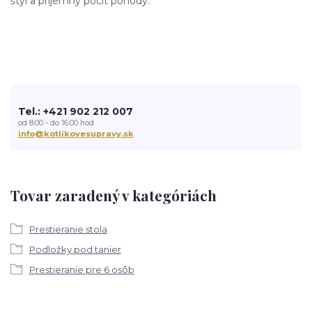
štýl a príjemný pocit pohody.
Tel.: +421 902 212 007
od 8:00 - do 16:00 hod
info@kotlikovesupravy.sk
Tovar zaradený v kategóriách
Prestieranie stola
Podložky pod tanier
Prestieranie pre 6 osôb