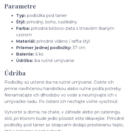
Parametre
Typ:
podložka pod tanier
Štýl:
prírodný, boho, rustikálny
Farba:
prírodná béžovo-zlatá s tmavším tkaným
vzorom
Materiál:
prírodné vlákno / raffia štýl
Priemer jednej podložky:
37 cm
Balenie:
6 ks
Údržba:
iba ručné umývanie
Údržba
Podložky sú určené iba na ručné umývanie. Čistite ich
jemne navlhčenou handričkou alebo ručne podľa potreby.
Nenamáčajte ich dlhodobo vo vode a neumývajte ich v
umývačke riadu. Po čistení ich nechajte voľne vyschnúť.
Vytvorte si doma, na chate, v záhrade alebo pri cateringu
stôl, pri ktorom bude jedlo pôsobiť ešte lákavejšie. Prírodné
podložky pod tanier so strapcami dodajú prestieraniu teplo,