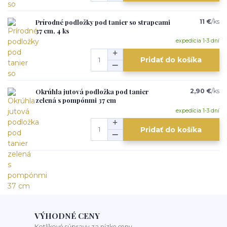
Prírodné podložky pod tanier so strapcami
11 €
/
ks
37 cm, 4 ks
expedícia 1-3 dní
Pridať do košíka
Okrúhla jutová podložka pod tanier
2,90 €
/
ks
zelená s pompónmi 37 cm
expedícia 1-3 dní
Pridať do košíka
VÝHODNÉ CENY
Kotlíkové súpravy za nízke ceny