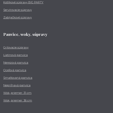
Kotlíkové súpravy BIG PARTY
Servírovacie súpravy
Zabíjačkové súpravy
Panvice, woky, súpravy
Grilovacie súpravy
Liatinová panvica
Nerezová panvica
Oceľová panvica
Smaltovaná panvica
Nepriľnavá panvica
Wok, priemer: 31 cm
Wok, priemer: 36 cm