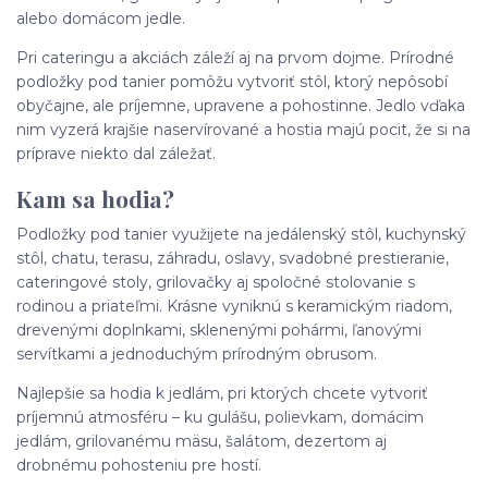
alebo domácom jedle.
Pri cateringu a akciách záleží aj na prvom dojme. Prírodné
podložky pod tanier pomôžu vytvoriť stôl, ktorý nepôsobí
obyčajne, ale príjemne, upravene a pohostinne. Jedlo vďaka
nim vyzerá krajšie naservírované a hostia majú pocit, že si na
príprave niekto dal záležať.
Kam sa hodia?
Podložky pod tanier využijete na jedálenský stôl, kuchynský
stôl, chatu, terasu, záhradu, oslavy, svadobné prestieranie,
cateringové stoly, grilovačky aj spoločné stolovanie s
rodinou a priateľmi. Krásne vyniknú s keramickým riadom,
drevenými doplnkami, sklenenými pohármi, ľanovými
servítkami a jednoduchým prírodným obrusom.
Najlepšie sa hodia k jedlám, pri ktorých chcete vytvoriť
príjemnú atmosféru – ku gulášu, polievkam, domácim
jedlám, grilovanému mäsu, šalátom, dezertom aj
drobnému pohosteniu pre hostí.