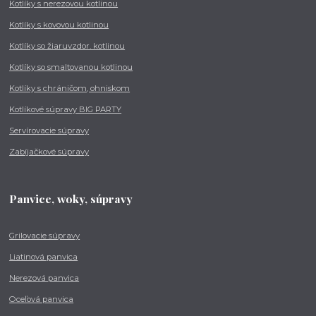
Kotlíky s nerezovou kotlinou
Kotlíky s kovovou kotlinou
Kotlíky so žiaruvzdor. kotlinou
Kotlíky so smaltovanou kotlinou
Kotlíky s chráničom, ohniskom
Kotlíkové súpravy BIG PARTY
Servírovacie súpravy
Zabíjačkové súpravy
Panvice, woky, súpravy
Grilovacie súpravy
Liatinová panvica
Nerezová panvica
Oceľová panvica