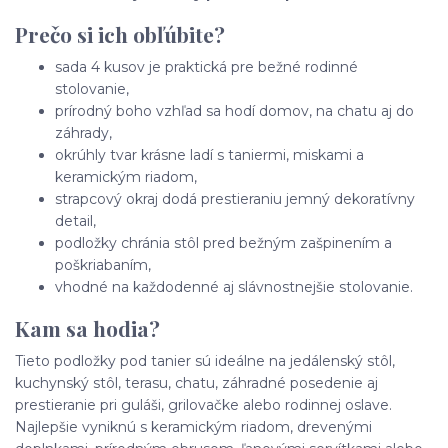
Prečo si ich obľúbite?
sada 4 kusov je praktická pre bežné rodinné
stolovanie,
prírodný boho vzhľad sa hodí domov, na chatu aj do
záhrady,
okrúhly tvar krásne ladí s taniermi, miskami a
keramickým riadom,
strapcový okraj dodá prestieraniu jemný dekoratívny
detail,
podložky chránia stôl pred bežným zašpinením a
poškriabaním,
vhodné na každodenné aj slávnostnejšie stolovanie.
Kam sa hodia?
Tieto podložky pod tanier sú ideálne na jedálenský stôl,
kuchynský stôl, terasu, chatu, záhradné posedenie aj
prestieranie pri guláši, grilovačke alebo rodinnej oslave.
Najlepšie vyniknú s keramickým riadom, drevenými