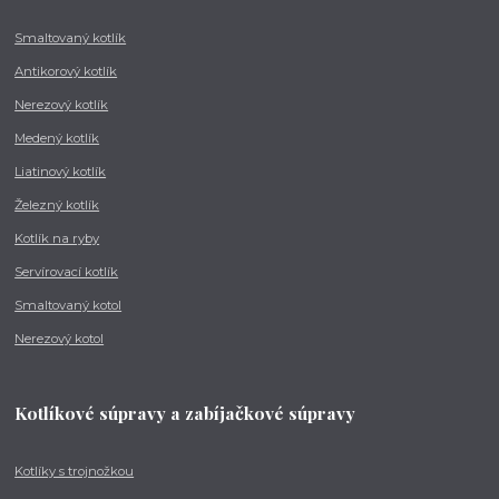
Smaltovaný kotlík
Antikorový kotlík
Nerezový kotlík
Medený kotlík
Liatinový kotlík
Železný kotlík
Kotlík na ryby
Servírovací kotlík
Smaltovaný kotol
Nerezový kotol
Kotlíkové súpravy a zabíjačkové súpravy
Kotlíky s trojnožkou