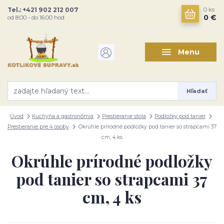
Tel.: +421 902 212 007
0
ks
0 €
od 8:00 - do 16:00 hod
Menu
Hľadať
Úvod
Kuchyňa a gastronómia
Prestieranie stola
Podložky pod tanier
Prestieranie pre 4 osoby
Okrúhle prírodné podložky pod tanier so strapcami 37
cm, 4 ks
Okrúhle prírodné podložky
pod tanier so strapcami 37
cm, 4 ks