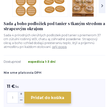
Sada 4 boho podložiek pod tanier s tkaným stredom a
strapcovým okrajom
Sada 4 prírodných okrúhlych podložiek pod tanier s priemerom 37
cm zútulní rodinný stôl, chatu aj záhradné posedenie. Strapcový
okraj a boho vzhľad dodajú prestieraniu teplo, štýl a príjemnú
atmosféru pri každom stolovaní.
celý popis
Dostupnosť
expedícia 1-3 dní
Nie sme platcovia DPH
11 €
/
ks
Pridať do košíka