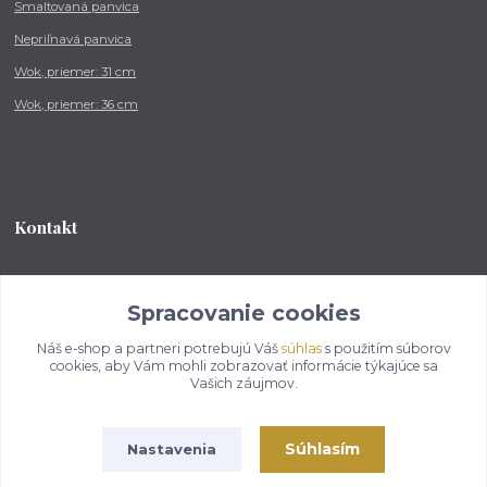
Smaltovaná panvica
Nepriľnavá panvica
Wok, priemer: 31 cm
Wok, priemer: 36 cm
Kontakt
Tel.: +421 902 212 007
od 8:00 - do 16:00 hod
Spracovanie cookies
Náš e-shop a partneri potrebujú Váš
súhlas
s použitím súborov
info@kotlikovesupravy.sk
cookies, aby Vám mohli zobrazovať informácie týkajúce sa
Vašich záujmov.
Súhlasím
Nastavenia