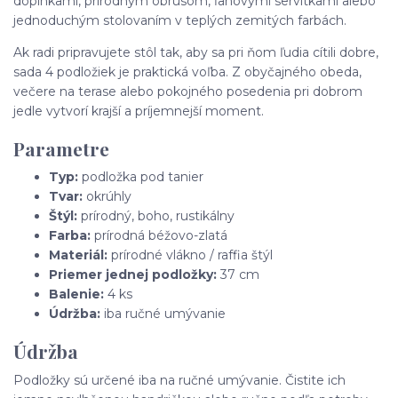
doplnkami, prírodným obrusom, ľanovými servítkami alebo
jednoduchým stolovaním v teplých zemitých farbách.
Ak radi pripravujete stôl tak, aby sa pri ňom ľudia cítili dobre,
sada 4 podložiek je praktická voľba. Z obyčajného obeda,
večere na terase alebo pokojného posedenia pri dobrom
jedle vytvorí krajší a príjemnejší moment.
Parametre
Typ:
podložka pod tanier
Tvar:
okrúhly
Štýl:
prírodný, boho, rustikálny
Farba:
prírodná béžovo-zlatá
Materiál:
prírodné vlákno / raffia štýl
Priemer jednej podložky:
37 cm
Balenie:
4 ks
Údržba:
iba ručné umývanie
Údržba
Podložky sú určené iba na ručné umývanie. Čistite ich