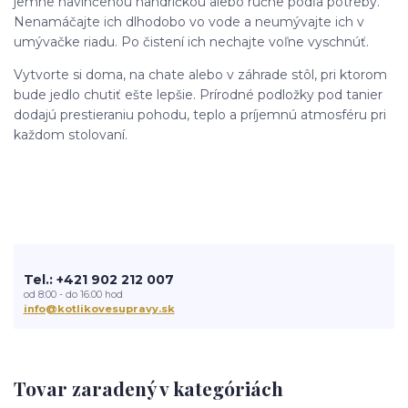
jemne navlhčenou handričkou alebo ručne podľa potreby.
Nenamáčajte ich dlhodobo vo vode a neumývajte ich v
umývačke riadu. Po čistení ich nechajte voľne vyschnúť.
Vytvorte si doma, na chate alebo v záhrade stôl, pri ktorom
bude jedlo chutiť ešte lepšie. Prírodné podložky pod tanier
dodajú prestieraniu pohodu, teplo a príjemnú atmosféru pri
každom stolovaní.
Tel.: +421 902 212 007
od 8:00 - do 16:00 hod
info@kotlikovesupravy.sk
Tovar zaradený v kategóriách