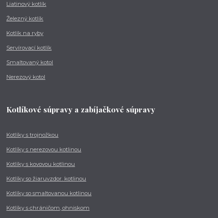
Liatinový kotlík
Železný kotlík
Kotlík na ryby
Servírovací kotlík
Smaltovaný kotol
Nerezový kotol
Kotlíkové súpravy a zabíjačkové súpravy
Kotlíky s trojnožkou
Kotlíky s nerezovou kotlinou
Kotlíky s kovovou kotlinou
Kotlíky so žiaruvzdor. kotlinou
Kotlíky so smaltovanou kotlinou
Kotlíky s chráničom, ohniskom