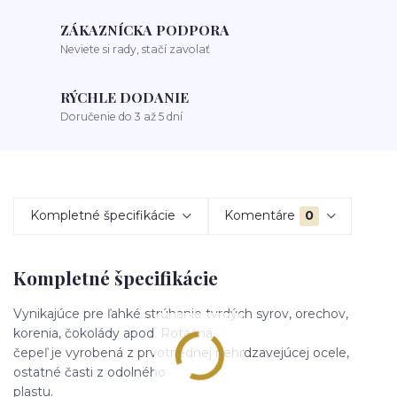
ZÁKAZNÍCKA PODPORA
Neviete si rady, stačí zavolať
RÝCHLE DODANIE
Doručenie do 3 až 5 dní
Kompletné špecifikácie
Komentáre
0
Kompletné špecifikácie
Vynikajúce pre ľahké strúhanie tvrdých syrov, orechov,
korenia, čokolády apod. Rotačná
čepeľ je vyrobená z prvotriednej nehrdzavejúcej ocele,
ostatné časti z odolného
plastu.