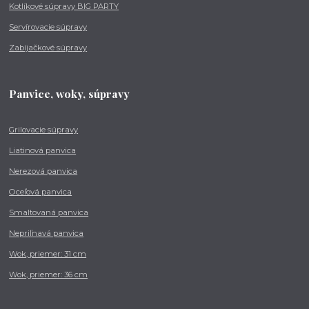
Kotlíkové súpravy BIG PARTY
Servírovacie súpravy
Zabíjačkové súpravy
Panvice, woky, súpravy
Grilovacie súpravy
Liatinová panvica
Nerezová panvica
Oceľová panvica
Smaltovaná panvica
Nepriľnavá panvica
Wok, priemer: 31 cm
Wok, priemer: 36 cm