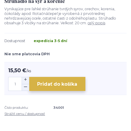
Strúhadlo na syr a korenie
Vynikajúce pre ľahké strúhanie tvrdých syrov, orechov, korenia,
čokolády apod. Rotačnáčepeľ je vyrobená z prvotriednej
nehrdzavejúcej ocele, ostatné časti z odolnéhoplastu. Strúhadlo
obsahuje 3 vložky na strúhanie. Veľkosť: 20 cm.
celý popis
Dostupnosť
expedícia 3-5 dní
Nie sme platcovia DPH
15,50 €
/
ks
Pridať do košíka
Číslo produktu:
34001
Strážiť cenu / dostupnosť