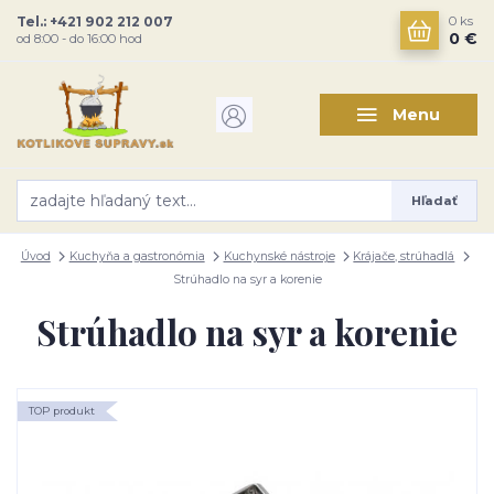
Tel.: +421 902 212 007
0
ks
0 €
od 8:00 - do 16:00 hod
Menu
Hľadať
Úvod
Kuchyňa a gastronómia
Kuchynské nástroje
Krájače, strúhadlá
Strúhadlo na syr a korenie
Strúhadlo na syr a korenie
TOP produkt