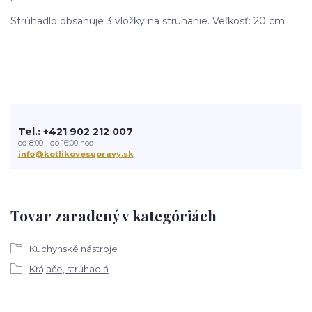
Strúhadlo obsahuje 3 vložky na strúhanie. Veľkosť: 20 cm.
Tel.: +421 902 212 007
od 8:00 - do 16:00 hod
info@kotlikovesupravy.sk
Tovar zaradený v kategóriách
Kuchynské nástroje
Krájače, strúhadlá