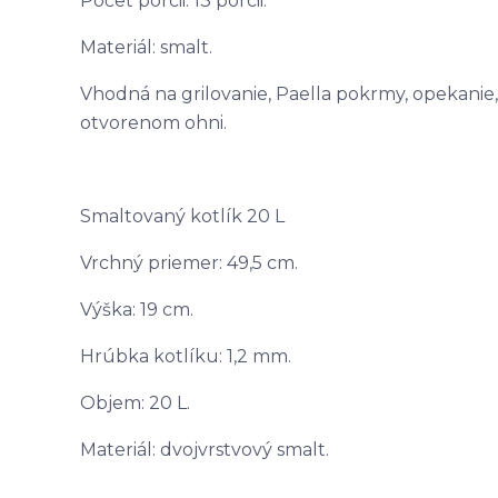
Počet porcii: 13 porcii.
Materiál: smalt.
Vhodná na grilovanie, Paella pokrmy, opekanie
otvorenom ohni.
Smaltovaný kotlík 20 L
Vrchný priemer: 49,5 cm.
Výška: 19 cm.
Hrúbka kotlíku: 1,2 mm.
Objem: 20 L.
Materiál: dvojvrstvový smalt.