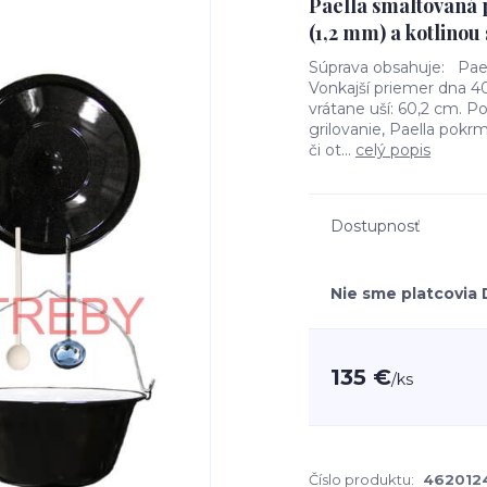
Paella smaltovaná 
(1,2 mm) a kotlino
Súprava obsahuje: Pael
Vonkajší priemer dna 4
vrátane uší: 60,2 cm. Po
grilovanie, Paella pok
či ot...
celý popis
Dostupnosť
Nie sme platcovia
135 €
/
ks
Číslo produktu:
462012