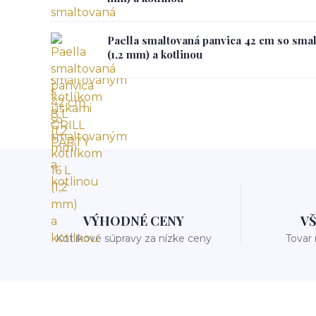
Paella smaltovaná panvica 42 cm so sma
(1,2 mm) a kotlinou
VÝHODNÉ CENY
V
Kotlíkové súpravy za nízke ceny
Tovar