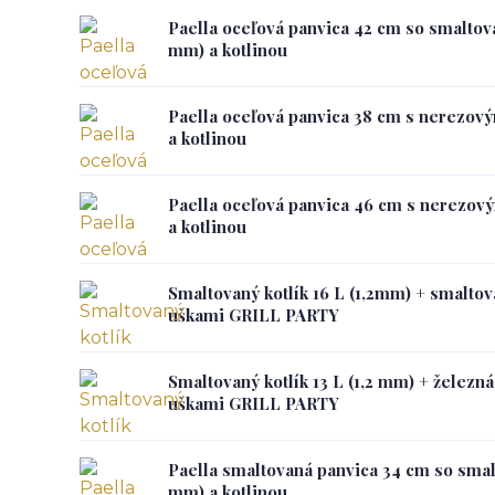
Paella oceľová panvica 42 cm so smaltov
mm) a kotlinou
Paella oceľová panvica 38 cm s nerezový
a kotlinou
Paella oceľová panvica 46 cm s nerezov
a kotlinou
Smaltovaný kotlík 16 L (1,2mm) + smaltov
uškami GRILL PARTY
Smaltovaný kotlík 13 L (1,2 mm) + železná
uškami GRILL PARTY
Paella smaltovaná panvica 34 cm so smal
mm) a kotlinou