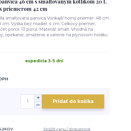
panvica 46 cm s smaltovaným kotlíkom 20 L
u s priemerom 42 cm
la smaltovaná panvica Vonkajší horný priemer: 48 cm.
0 cm. Výška bez madiel: 4 cm. Celkový priemer,
čet porcii: 13 porcii. Materiál: smalt. Vhodná na
rmy, opekanie, smaženie a varenie na plynovom horáku
expedícia 3-5 dní
 DPH
Pridať do košíka
42KOV
Strážiť cenu / dostupnosť