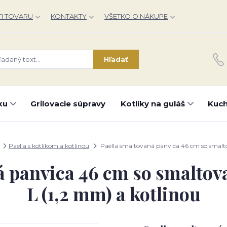
I TOVARU
KONTAKTY
VŠETKO O NÁKUPE
Hľadať
ku
Grilovacie súpravy
Kotlíky na guláš
Kuch
Paella s kotlíkom a kotlinou
Paella smaltovaná panvica 46 cm so smalt
á panvica 46 cm so smalto
L (1,2 mm) a kotlinou