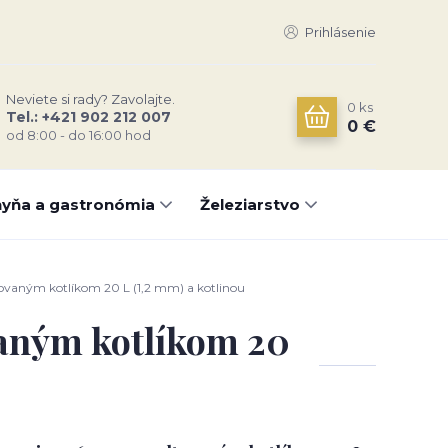
Prihlásenie
Neviete si rady? Zavolajte.
0
ks
Tel.: +421 902 212 007
0 €
od 8:00 - do 16:00 hod
yňa a gastronómia
Železiarstvo
ovaným kotlíkom 20 L (1,2 mm) a kotlinou
vaným kotlíkom 20