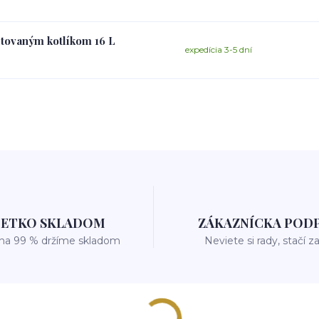
ltovaným kotlíkom 16 L
expedícia 3-5 dní
ŠETKO SKLADOM
ZÁKAZNÍCKA POD
 na 99 % držíme skladom
Neviete si rady, stačí z