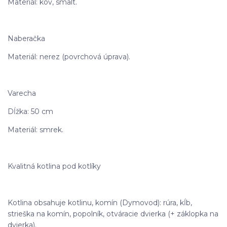
Materiál: kov, smalt.
Naberačka
Materiál: nerez (povrchová úprava).
Varecha
Dĺžka: 50 cm
Materiál: smrek.
Kvalitná kotlina pod kotlíky
Kotlina obsahuje kotlinu, komín (Dymovod): rúra, kĺb,
strieška na komín, popolník, otváracie dvierka (+ záklopka na
dvierka).