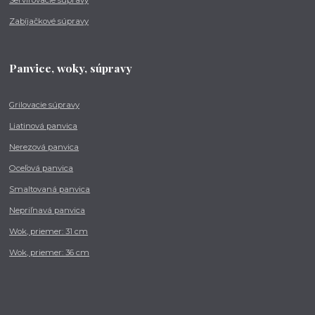
Servírovacie súpravy
Zabíjačkové súpravy
Panvice, woky, súpravy
Grilovacie súpravy
Liatinová panvica
Nerezová panvica
Oceľová panvica
Smaltovaná panvica
Nepriľnavá panvica
Wok, priemer: 31 cm
Wok, priemer: 36 cm