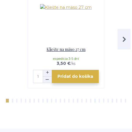
Kliešte na mäso 27 cm
Nož
expedícia 3-5 dní
e
3,50 €
/
ks
Pridať do košíka