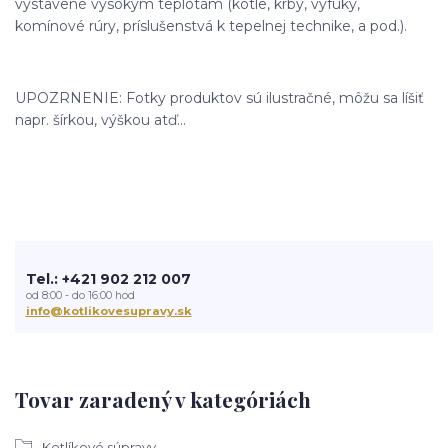
vystavené vysokým teplotám (kotle, krby, výfuky,
komínové rúry, príslušenstvá k tepelnej technike, a pod.).
UPOZRNENIE: Fotky produktov sú ilustračné, môžu sa líšiť
napr. šírkou, výškou atď...
Tel.: +421 902 212 007
od 8:00 - do 16:00 hod
info@kotlikovesupravy.sk
Tovar zaradený v kategóriách
Kotlíkové súpravy