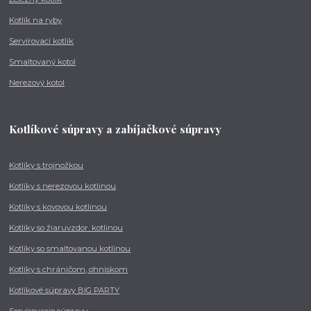
Kotlík na ryby
Servírovací kotlík
Smaltovaný kotol
Nerezový kotol
Kotlíkové súpravy a zabíjačkové súpravy
Kotlíky s trojnožkou
Kotlíky s nerezovou kotlinou
Kotlíky s kovovou kotlinou
Kotlíky so žiaruvzdor. kotlinou
Kotlíky so smaltovanou kotlinou
Kotlíky s chráničom, ohniskom
Kotlíkové súpravy BIG PARTY