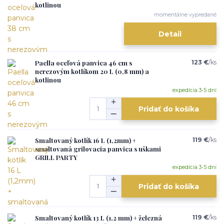
kotlinou
momentálne vypredané
Detail
Paella oceľová panvica 46 cm s
123 €
/
ks
nerezovým kotlíkom 20 L (0,8 mm) a
kotlinou
expedícia 3-5 dní
Pridať do košíka
Smaltovaný kotlík 16 L (1,2mm) +
119 €
/
ks
smaltovaná grilovacia panvica s uškami
GRILL PARTY
expedícia 3-5 dní
Pridať do košíka
Smaltovaný kotlík 13 L (1,2 mm) + železná
119 €
/
ks