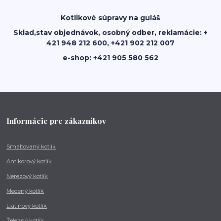
Kotlikové súpravy na guláš
Sklad,stav objednávok, osobný odber, reklamácie: +
421 948 212 600, +421 902 212 007
e-shop: +421 905 580 562
Informácie pre zákazníkov
Smaltovaný kotlík
Antikorový kotlík
Nerezový kotlík
Medený kotlík
Liatinový kotlík
Železný kotlík