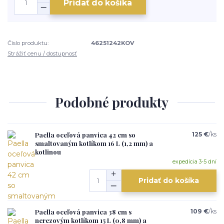
Pridať do košíka
Číslo produktu:
46251242KOV
Strážiť cenu / dostupnosť
Podobné produkty
Paella oceľová panvica 42 cm so
125 €
/
ks
smaltovaným kotlíkom 16 L (1,2 mm) a
kotlinou
expedícia 3-5 dní
Pridať do košíka
Paella oceľová panvica 38 cm s
109 €
/
ks
nerezovým kotlíkom 15 L (0,8 mm) a