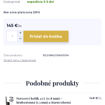
Dostupnosť
expedícia 3-5 dní
Nie sme platcovia DPH
145 €
/
ks
Pridať do košíka
Číslo produktu:
922084215600OH
Strážiť cenu / dostupnosť
Podobné produkty
Nerezový kotlík 22 L (0,8 mm) +
148 €
/
ks
hrubostenná (1,5 mm) a žiaruvzdorná