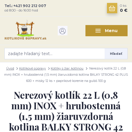
Tel.: +421 902 212 007
0
ks
0 €
od 8:00 - do 16:00 hod
Menu
Hľadať
Úvod
Kotlíkové súpravy
Kotlíky s žiar. kotlinou
Nerezový kotlík 22 L (0,8
mm) INOX + hrubostenná (1,5 mm) žiaruvzdorná kotlina BALKY STRONG 42 PLUS
600 + misky 12 ks + paprikové korenie na guláš 100 g
Nerezový kotlík 22 L (0,8
mm) INOX + hrubostenná
(1,5 mm) žiaruvzdorná
kotlina BALKY STRONG 42