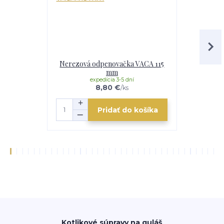
Nerezová odpenovačka VACA 115
Smalto
mm
expedícia 3-5 dní
e
8,80 €
/
ks
Pridať do košíka
Kotlikové súpravy na guláš