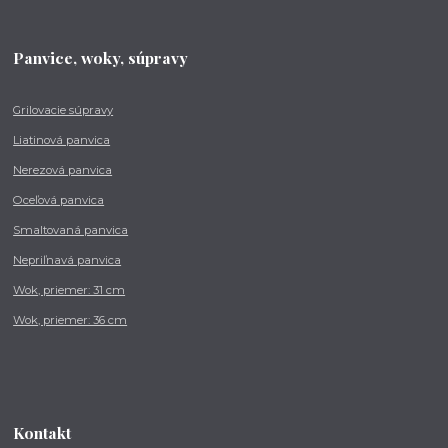
Panvice, woky, súpravy
Grilovacie súpravy
Liatinová panvica
Nerezová panvica
Oceľová panvica
Smaltovaná panvica
Nepriľnavá panvica
Wok, priemer: 31 cm
Wok, priemer: 36 cm
Kontakt