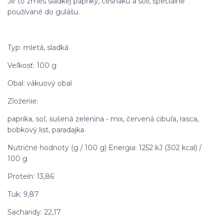
Je to zmes sladkej papriky, cesnaku a soli, špeciálne
používané do gulášu.
Typ: mletá, sladká
Veľkosť: 100 g
Obal: vákuový obal
Zloženie:
paprika, soľ, sušená zelenina - mix, červená cibuľa, rasca,
bobkový list, paradajka
Nutričné hodnoty (g / 100 g) Energia: 1252 kJ (302 kcal) /
100 g
Proteín: 13,86
Tuk: 9,87
Sacharidy: 22,17