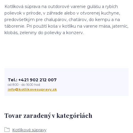
Kotlíková súprava na outdorové varenie gulášu a rybích
polievok v prírode, v záhrade alebo v otvorenej kuchyne,
predovšetkým pre chalupárov, chatárov, do kempu a na
táborenie. Pri použití koša v kotlíku na varene mäsa, jaterníc,
klobás, zeleniny do polievky a konzerv.
Tel.: +421 902 212 007
od 8:00 - do 16:00 hod
info@kotlikovesupravy.sk
Tovar zaradený v kategóriách
Kotlíkové súpravy