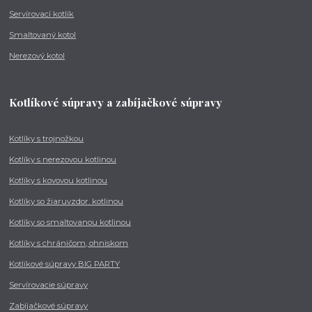
Servírovací kotlík
Smaltovaný kotol
Nerezový kotol
Kotlíkové súpravy a zabíjačkové súpravy
Kotlíky s trojnožkou
Kotlíky s nerezovou kotlinou
Kotlíky s kovovou kotlinou
Kotlíky so žiaruvzdor. kotlinou
Kotlíky so smaltovanou kotlinou
Kotlíky s chráničom, ohniskom
Kotlíkové súpravy BIG PARTY
Servírovacie súpravy
Zabíjačkové súpravy