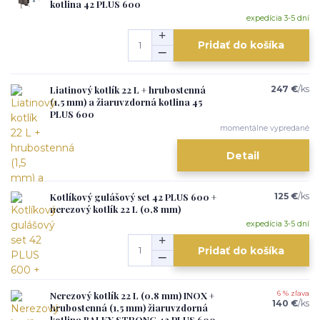
kotlina 42 PLUS 600
expedícia 3-5 dní
Pridať do košíka
Liatinový kotlík 22 L + hrubostenná
247 €
/
ks
(1,5 mm) a žiaruvzdorná kotlina 45
PLUS 600
momentálne vypredané
Detail
Kotlíkový gulášový set 42 PLUS 600 +
125 €
/
ks
nerezový kotlík 22 L (0,8 mm)
expedícia 3-5 dní
Pridať do košíka
Nerezový kotlík 22 L (0,8 mm) INOX +
6 % zľava
140 €
/
ks
hrubostenná (1,5 mm) žiaruvzdorná
kotlina BALKY STRONG 42 PLUS 600