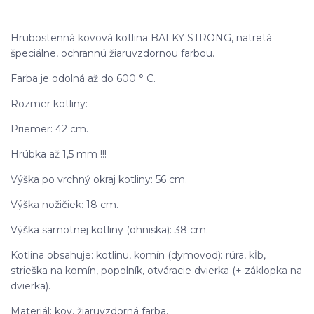
Hrubostenná kovová kotlina BALKY STRONG, natretá
špeciálne, ochrannú žiaruvzdornou farbou.
Farba je odolná až do 600 ° C.
Rozmer kotliny:
Priemer: 42 cm.
Hrúbka až 1,5 mm !!!
Výška po vrchný okraj kotliny: 56 cm.
Výška nožičiek: 18 cm.
Výška samotnej kotliny (ohniska): 38 cm.
Kotlina obsahuje: kotlinu, komín (dymovod): rúra, kĺb,
strieška na komín, popolník, otváracie dvierka (+ záklopka na
dvierka).
Materiál: kov, žiaruvzdorná farba.