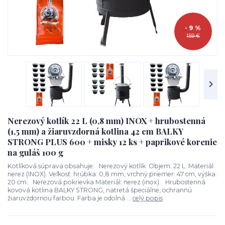
- 9 %
159 €
Nerezový kotlík 22 L (0,8 mm) INOX + hrubostenná
(1,5 mm) a žiaruvzdorná kotlina 42 cm BALKY
STRONG PLUS 600 + misky 12 ks + paprikové korenie
na guláš 100 g
Kotlíková súprava obsahuje: Nerezový kotlík. Objem: 22 L. Materiál:
nerez (INOX). Veľkosť: hrúbka: 0,8 mm, vrchný priemer: 47 cm, výška:
20 cm. Nerezová pokrievka Materiál: nerez (inox). Hrubostenná
kovová kotlina BALKY STRONG, natretá špeciálne, ochrannú
žiaruvzdornou farbou. Farba je odolná ...
celý popis