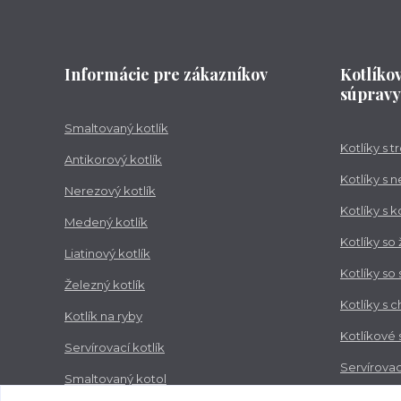
Informácie pre zákazníkov
Kotlíko
súpravy
Smaltovaný kotlík
Kotlíky s 
Antikorový kotlík
Kotlíky s 
Nerezový kotlík
Kotlíky s 
Medený kotlík
Kotlíky so
Liatinový kotlík
Kotlíky so
Železný kotlík
Kotlíky s 
Kotlík na ryby
Kotlíkové
Servírovací kotlík
Servírovac
Smaltovaný kotol
Zabíjačko