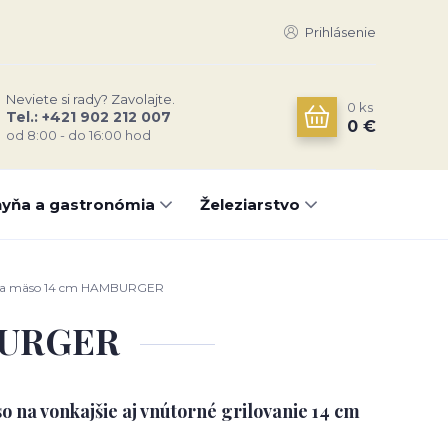
Prihlásenie
Neviete si rady? Zavolajte.
0
ks
Tel.: +421 902 212 007
0 €
od 8:00 - do 16:00 hod
yňa a gastronómia
Železiarstvo
 na mäso 14 cm HAMBURGER
MBURGER
o na vonkajšie aj vnútorné grilovanie 14 cm