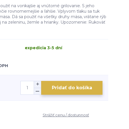
užiť na vonkajšie aj vnútorné grilovanie. S jeho
čie rovnomernejšie a ľahšie. Vplyvom tlaku sa tuk
o mäsa. Dá sa použiť na všetky druhy mäsa, vrátane rýb
 aj na zeleninu, žemle a hrianky. Upozornenie: Rukoväť
expedícia 3-5 dní
 DPH
Pridať do košíka
Strážiť cenu / dostupnosť