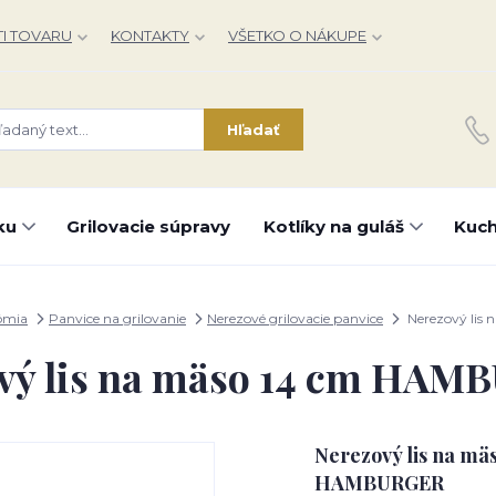
I TOVARU
KONTAKTY
VŠETKO O NÁKUPE
Hľadať
ku
Grilovacie súpravy
Kotlíky na guláš
Kuch
ómia
Panvice na grilovanie
Nerezové grilovacie panvice
Nerezový lis
vý lis na mäso 14 cm HA
Nerezový lis na mäs
HAMBURGER