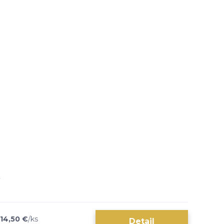
14,50 €
/
ks
Detail