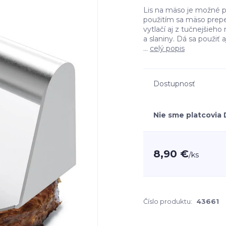
Lis na mäso je možné po
použitím sa mäso prepe
vytlačí aj z tučnejšieh
a slaniny. Dá sa použiť
...
celý popis
Dostupnosť
Nie sme platcovia
8,90 €
/
ks
Číslo produktu:
43661