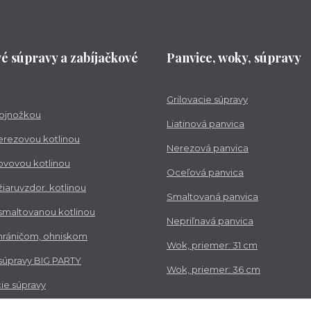
vé súpravy a zabíjačkové
Panvice, woky, súpravy
Grilovacie súpravy
trojnožkou
Liatinová panvica
nerezovou kotlinou
Nerezová panvica
kovovou kotlinou
Oceľová panvica
 žiaruvzdor. kotlinou
Smaltovaná panvica
 smaltovanou kotlinou
Nepriľnavá panvica
chráničom, ohniskom
Wok, priemer: 31 cm
 súpravy BIG PARTY
Wok, priemer: 36 cm
ie súpravy
vé súpravy