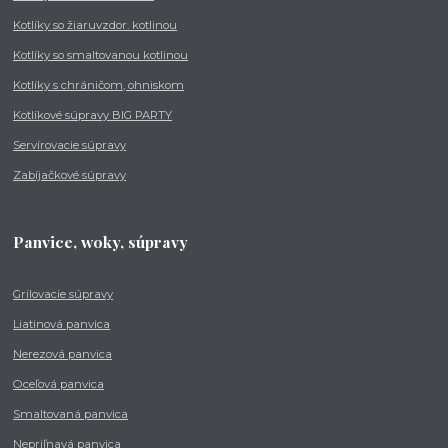
Kotlíky so žiaruvzdor. kotlinou
Kotlíky so smaltovanou kotlinou
Kotlíky s chráničom, ohniskom
Kotlíkové súpravy BIG PARTY
Servírovacie súpravy
Zabíjačkové súpravy
Panvice, woky, súpravy
Grilovacie súpravy
Liatinová panvica
Nerezová panvica
Oceľová panvica
Smaltovaná panvica
Nepriľnavá panvica