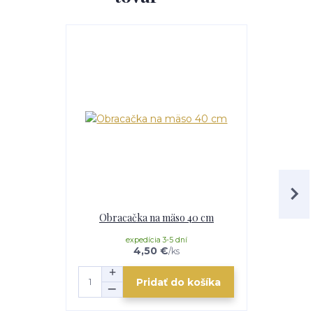
Obracačka na mäso 40 cm
Stojan na k
expedícia 3-5 dní
e
4,50 €
/
ks
Pridať do košíka