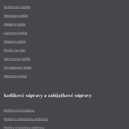
Antikorový kotlík
Nerezový kotlík
Medený kotlík
Liatinový kotlík
Železný kotlík
Kotlík na ryby
Servírovací kotlík
Smaltovaný kotol
Nerezový kotol
Kotlíkové súpravy a zabíjačkové súpravy
Kotlíky s trojnožkou
Kotlíky s nerezovou kotlinou
Kotlíky s kovovou kotlinou