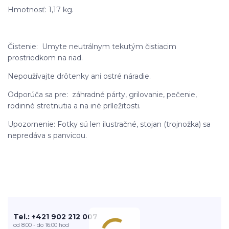
Hmotnosť: 1,17 kg.
Čistenie: Umyte neutrálnym tekutým čistiacim
prostriedkom na riad.
Nepoužívajte drôtenky ani ostré náradie.
Odporúča sa pre: záhradné párty, grilovanie, pečenie,
rodinné stretnutia a na iné príležitosti.
Upozornenie: Fotky sú len ilustračné, stojan (trojnožka) sa
nepredáva s panvicou.
Tel.: +421 902 212 007
od 8:00 - do 16:00 hod