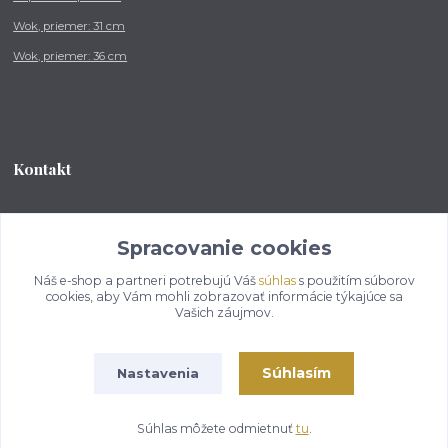
Wok, priemer: 31 cm
Wok, priemer: 36 cm
Kontakt
Tel.: +421 902 212 007
od 8:00 - do 16:00 hod
Spracovanie cookies
Náš e-shop a partneri potrebujú Váš
súhlas
s použitím súborov
info@kotlikovesupravy.sk
cookies, aby Vám mohli zobrazovať informácie týkajúce sa
Vašich záujmov.
Súhlasím
Nastavenia
Copyright © 2017-2050 kotlikovesupravy.sk, všetky práva vyhradené..
Súhlas môžete odmietnuť
tu
.
Vytvorené na
Eshop-rychlo.sk