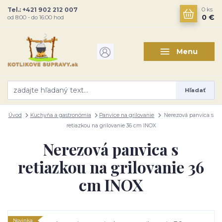
Tel.: +421 902 212 007
0
ks
0 €
od 8:00 - do 16:00 hod
Menu
Hľadať
Úvod
Kuchyňa a gastronómia
Panvice na grilovanie
Nerezová panvica s
retiazkou na grilovanie 36 cm INOX
Nerezová panvica s
retiazkou na grilovanie 36
cm INOX
Novinka