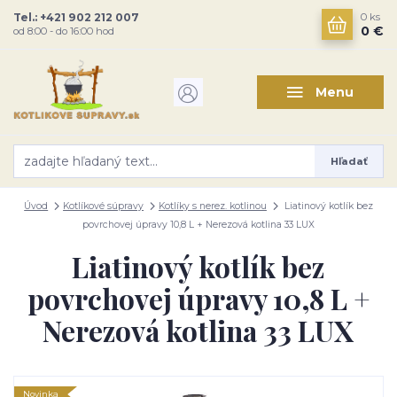
Tel.: +421 902 212 007
0
ks
0 €
od 8:00 - do 16:00 hod
Menu
Hľadať
Úvod
Kotlíkové súpravy
Kotlíky s nerez. kotlinou
Liatinový kotlík bez
povrchovej úpravy 10,8 L + Nerezová kotlina 33 LUX
Liatinový kotlík bez
povrchovej úpravy 10,8 L +
Nerezová kotlina 33 LUX
Novinka