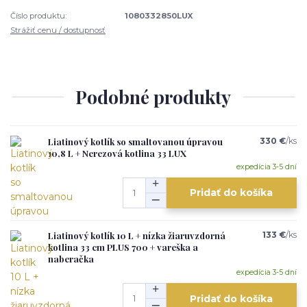
Číslo produktu:
1080332850LUX
Strážiť cenu / dostupnosť
Podobné produkty
Liatinový kotlík so smaltovanou úpravou
330 €
/
ks
10,8 L + Nerezová kotlina 33 LUX
expedícia 3-5 dní
Pridať do košíka
Liatinový kotlík 10 L + nízka žiaruvzdorná
133 €
/
ks
kotlina 33 cm PLUS 700 + vareška a
naberačka
expedícia 3-5 dní
Pridať do košíka