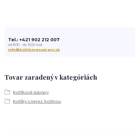
Tel.: +421 902 212 007
od 8:00 - do 16:00 hod
info@kotlikovesupravy.sk
Tovar zaradený v kategóriách
Kotlíkové súpravy
Kotlíky s nerez. kotlinou