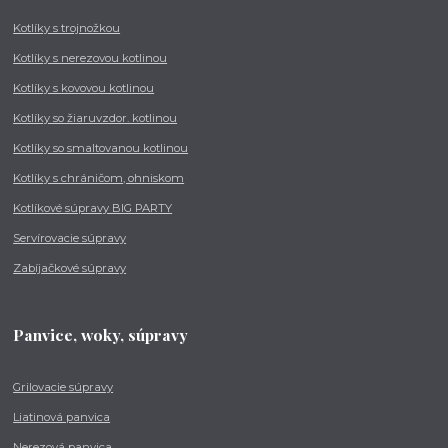
Kotlíky s trojnožkou
Kotlíky s nerezovou kotlinou
Kotlíky s kovovou kotlinou
Kotlíky so žiaruvzdor. kotlinou
Kotlíky so smaltovanou kotlinou
Kotlíky s chráničom, ohniskom
Kotlíkové súpravy BIG PARTY
Servírovacie súpravy
Zabíjačkové súpravy
Panvice, woky, súpravy
Grilovacie súpravy
Liatinová panvica
Nerezová panvica