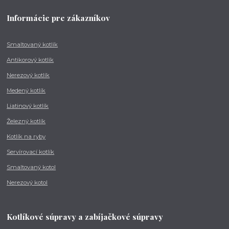
Informácie pre zákazníkov
Smaltovaný kotlík
Antikorový kotlík
Nerezový kotlík
Medený kotlík
Liatinový kotlík
Železný kotlík
Kotlík na ryby
Servírovací kotlík
Smaltovaný kotol
Nerezový kotol
Kotlíkové súpravy a zabíjačkové súpravy