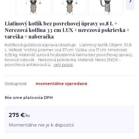
Liatinový kotlík bez povrchovej úpravy 10,8 L +
Nerezová kotlina 33 cm LUX + nerezová pokrievka +
vareška + naberačka
Kotlíková gulášová súprava obsahuje: Liatinový kotlík Objem: 10,8
L. Veľkosť: Vrchný priemer: cca 37 cm. Výška: cca 17 cm. Hmotnosť:
6,55 kg. Materiál: surová hrubostenná liatina bez povrchovej úpravy,
kovová rukoväť. Nerezová pokrievka. Materiál: Nerez (INOX -
povrchová antikorová ú...
celý popis
Dostupnosť
momentálne vypredané
Nie sme platcovia DPH
275 €
/
ks
Momentálne nie je k dispozícii