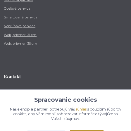
Oceľová panvica
Smaltovaná panvica
Nepriľnavá panvica
Wok, priemer: 31 cm
Wok, priemer: 36 cm
Kontakt
Tel.: +421 902 212 007
od 8:00 - do 16:00 hod
Spracovanie cookies
Náš e-shop a partneri potrebujú Váš
súhlas
s použitím súborov
info@kotlikovesupravy.sk
cookies, aby Vám mohli zobrazovať informácie týkajúce sa
Vašich záujmov.