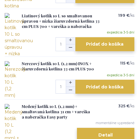
Liatinový kotlík 10 L so smaltovanou
199 €
/
ks
úpravou + nízka žiaruvzdorná kotlina 33
cm PLUS 700 + vareška a naberačka
expedícia 3-5 dní
Pridať do košíka
Nerezový kotlík 10 L (1,2 mm) INOX +
115 €
/
ks
žiaruvzdorná kotlina 33 cm PLUS 700
expedícia 3-5 dní
Pridať do košíka
Medený kotlik 10 L (1,2 mm) +
325 €
/
ks
smaltovaná kotlina 31 cm + vareška
a naberačka Easy party
momentálne vypredané
Detail