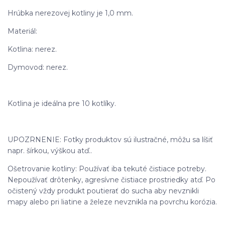
Hrúbka nerezovej kotliny je 1,0 mm.
Materiál:
Kotlina: nerez.
Dymovod: nerez.
Kotlina je ideálna pre 10 kotlíky.
UPOZRNENIE: Fotky produktov sú ilustračné, môžu sa líšiť
napr. šírkou, výškou atď..
Ošetrovanie kotliny: Používať iba tekuté čistiace potreby.
Nepoužívať drôtenky, agresívne čistiace prostriedky atď. Po
očistený vždy produkt poutierať do sucha aby nevznikli
mapy alebo pri liatine a železe nevznikla na povrchu korózia.