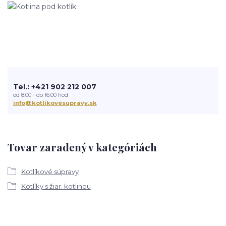
Tel.: +421 902 212 007
od 8:00 - do 16:00 hod
info@kotlikovesupravy.sk
Tovar zaradený v kategóriách
Kotlíkové súpravy
Kotlíky s žiar. kotlinou