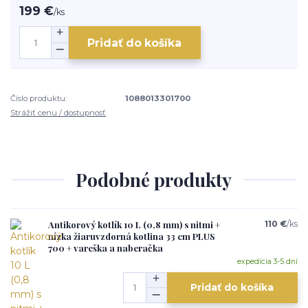
199 €
/
ks
Pridať do košíka
Číslo produktu:
1088013301700
Strážiť cenu / dostupnosť
Podobné produkty
Antikorový kotlík 10 L (0,8 mm) s nitmi +
110 €
/
ks
nízka žiaruvzdorná kotlina 33 cm PLUS
700 + vareška a naberačka
expedícia 3-5 dní
Pridať do košíka