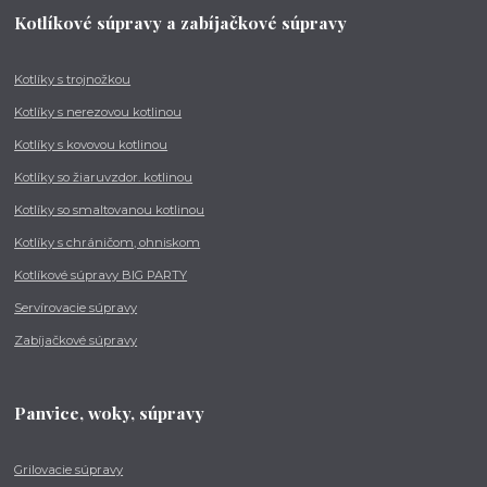
Kotlíkové súpravy a zabíjačkové súpravy
Kotlíky s trojnožkou
Kotlíky s nerezovou kotlinou
Kotlíky s kovovou kotlinou
Kotlíky so žiaruvzdor. kotlinou
Kotlíky so smaltovanou kotlinou
Kotlíky s chráničom, ohniskom
Kotlíkové súpravy BIG PARTY
Servírovacie súpravy
Zabíjačkové súpravy
Panvice, woky, súpravy
Grilovacie súpravy