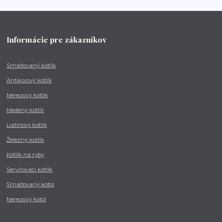
Informácie pre zákazníkov
Smaltovaný kotlík
Antikorový kotlík
Nerezový kotlík
Medený kotlík
Liatinový kotlík
Železný kotlík
Kotlík na ryby
Servírovací kotlík
Smaltovaný kotol
Nerezový kotol