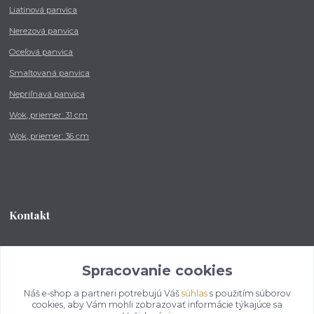
Liatinová panvica
Nerezová panvica
Oceľová panvica
Smaltovaná panvica
Nepriľnavá panvica
Wok, priemer: 31 cm
Wok, priemer: 36 cm
Kontakt
Tel.: +421 902 212 007
od 8:00 - do 16:00 hod
Spracovanie cookies
Náš e-shop a partneri potrebujú Váš
súhlas
s použitím súborov
info@kotlikovesupravy.sk
cookies, aby Vám mohli zobrazovať informácie týkajúce sa