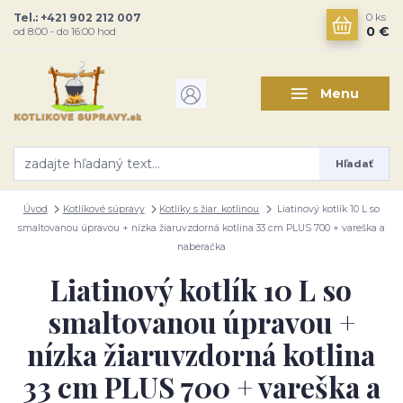
Tel.: +421 902 212 007
0
ks
0 €
od 8:00 - do 16:00 hod
Menu
Hľadať
Úvod
Kotlíkové súpravy
Kotlíky s žiar. kotlinou
Liatinový kotlík 10 L so
smaltovanou úpravou + nízka žiaruvzdorná kotlina 33 cm PLUS 700 + vareška a
naberačka
Liatinový kotlík 10 L so
smaltovanou úpravou +
nízka žiaruvzdorná kotlina
33 cm PLUS 700 + vareška a