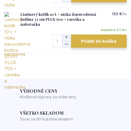
Liatinový kotlík 10 L + nízka žiaruvzdorná
133 €
/
ks
kotlina 33 cm PLUS 700 + vareška a
naberačka
expedícia 3-5 dní
Pridať do košíka
VÝHODNÉ CENY
Kotlíkové súpravy za nízke ceny
VŠETKO SKLADOM
Tovar na 99 % držíme skladom