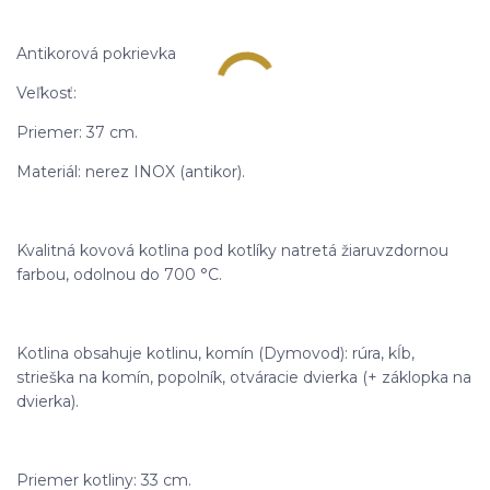
Antikorová pokrievka
Veľkosť:
Priemer: 37 cm.
Materiál: nerez INOX (antikor).
Kvalitná kovová kotlina pod kotlíky natretá žiaruvzdornou
farbou, odolnou do 700 °C.
Kotlina obsahuje kotlinu, komín (Dymovod): rúra, kĺb,
strieška na komín, popolník, otváracie dvierka (+ záklopka na
dvierka).
Priemer kotliny: 33 cm.