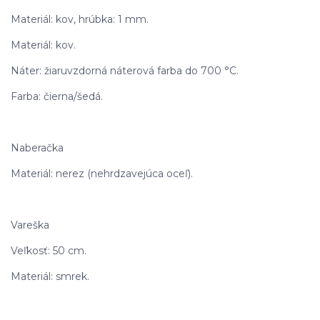
Materiál: kov, hrúbka: 1 mm.
Materiál: kov.
Náter: žiaruvzdorná náterová farba do 700 °C.
Farba: čierna/šedá.
Naberačka
Materiál: nerez (nehrdzavejúca oceľ).
Vareška
Veľkosť: 50 cm.
Materiál: smrek.