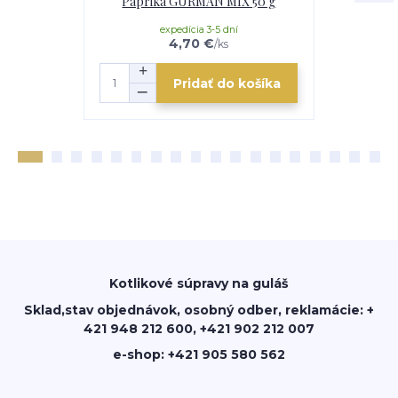
Paprika GURMÁN MIX 50 g
Paprika
expedícia 3-5 dní
e
4,70 €
/
ks
Pridať do košíka
Kotlikové súpravy na guláš
Sklad,stav objednávok, osobný odber, reklamácie: +
421 948 212 600, +421 902 212 007
e-shop: +421 905 580 562