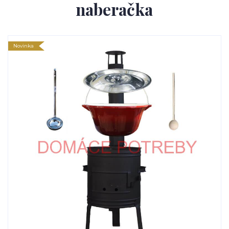
naberačka
Novinka