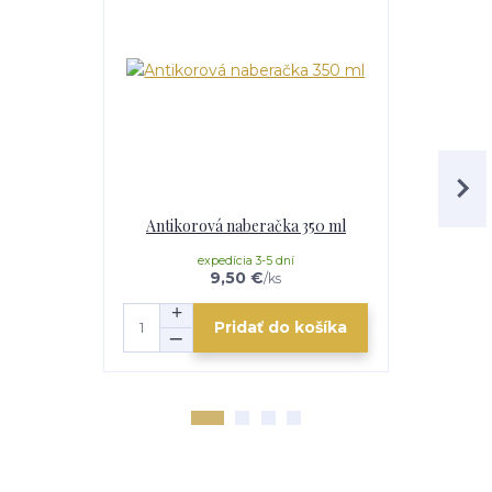
Antikorová naberačka 350 ml
Drev
expedícia 3-5 dní
mome
9,50 €
/
ks
Pridať do košíka