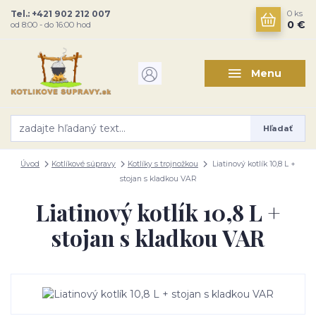
Tel.: +421 902 212 007
0
ks
0 €
od 8:00 - do 16:00 hod
Menu
Hľadať
Úvod
Kotlíkové súpravy
Kotlíky s trojnožkou
Liatinový kotlík 10,8 L +
stojan s kladkou VAR
Liatinový kotlík 10,8 L +
stojan s kladkou VAR