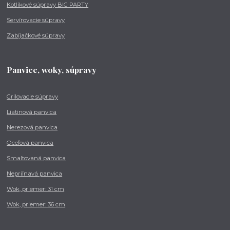
Kotlíkové súpravy BIG PARTY
Servírovacie súpravy
Zabíjačkové súpravy
Panvice, woky, súpravy
Grilovacie súpravy
Liatinová panvica
Nerezová panvica
Oceľová panvica
Smaltovaná panvica
Nepriľnavá panvica
Wok, priemer: 31 cm
Wok, priemer: 36 cm