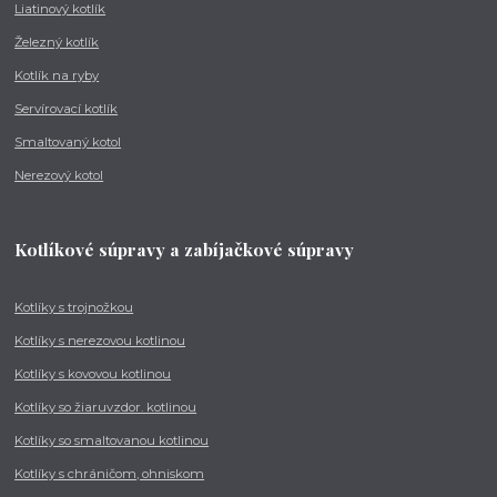
Liatinový kotlík
Železný kotlík
Kotlík na ryby
Servírovací kotlík
Smaltovaný kotol
Nerezový kotol
Kotlíkové súpravy a zabíjačkové súpravy
Kotlíky s trojnožkou
Kotlíky s nerezovou kotlinou
Kotlíky s kovovou kotlinou
Kotlíky so žiaruvzdor. kotlinou
Kotlíky so smaltovanou kotlinou
Kotlíky s chráničom, ohniskom