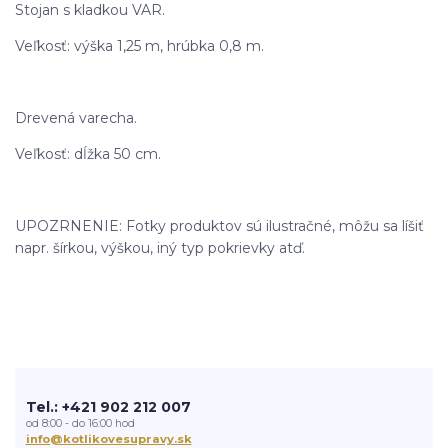
Stojan s kladkou VAR.
Veľkosť: výška 1,25 m, hrúbka 0,8 m.
Drevená varecha.
Veľkosť: dĺžka 50 cm.
UPOZRNENIE: Fotky produktov sú ilustračné, môžu sa líšiť
napr. šírkou, výškou, iný typ pokrievky atď.
Tel.: +421 902 212 007
od 8:00 - do 16:00 hod
info@kotlikovesupravy.sk