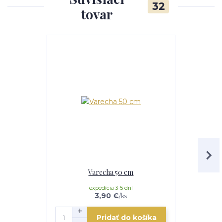
32
tovar
Akcia
Varecha 50 cm
Servíro
expedícia 3-5 dní
3,90 €
/
ks
Pridať do košíka