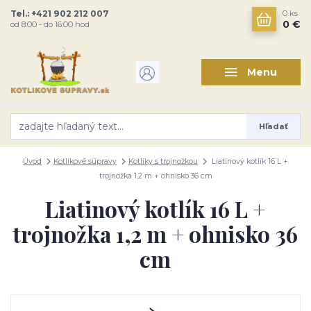
Tel.: +421 902 212 007
0
ks
0 €
od 8:00 - do 16:00 hod
Menu
Hľadať
Úvod
Kotlíkové súpravy
Kotlíky s trojnožkou
Liatinový kotlík 16 L +
trojnožka 1,2 m + ohnisko 36 cm
Liatinový kotlík 16 L +
trojnožka 1,2 m + ohnisko 36
cm