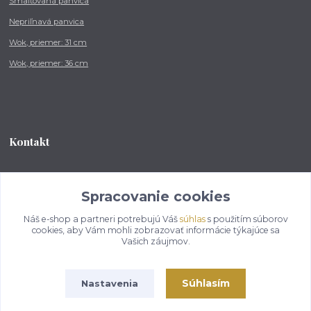
Smaltovaná panvica
Nepriľnavá panvica
Wok, priemer: 31 cm
Wok, priemer: 36 cm
Kontakt
Tel.: +421 902 212 007
od 8:00 - do 16:00 hod
Spracovanie cookies
Náš e-shop a partneri potrebujú Váš
súhlas
s použitím súborov
info@kotlikovesupravy.sk
cookies, aby Vám mohli zobrazovať informácie týkajúce sa
Vašich záujmov.
Súhlasím
Nastavenia