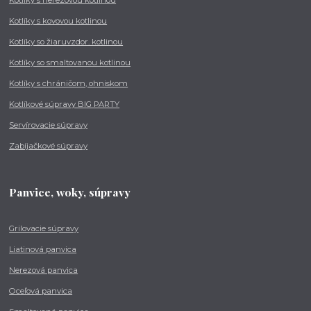
Kotlíky s nerezovou kotlinou
Kotlíky s kovovou kotlinou
Kotlíky so žiaruvzdor. kotlinou
Kotlíky so smaltovanou kotlinou
Kotlíky s chráničom, ohniskom
Kotlíkové súpravy BIG PARTY
Servírovacie súpravy
Zabíjačkové súpravy
Panvice, woky, súpravy
Grilovacie súpravy
Liatinová panvica
Nerezová panvica
Oceľová panvica