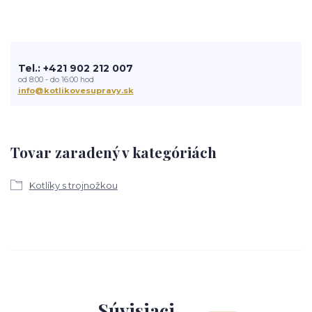
Tel.: +421 902 212 007
od 8:00 - do 16:00 hod
info@kotlikovesupravy.sk
Tovar zaradený v kategóriách
Kotlíky s trojnožkou
Súvisiaci