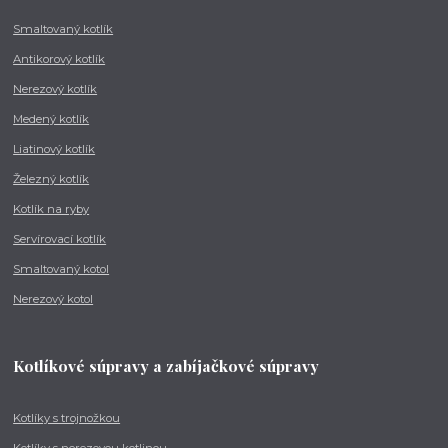
Smaltovaný kotlík
Antikorový kotlík
Nerezový kotlík
Medený kotlík
Liatinový kotlík
Železný kotlík
Kotlík na ryby
Servírovací kotlík
Smaltovaný kotol
Nerezový kotol
Kotlíkové súpravy a zabíjačkové súpravy
Kotlíky s trojnožkou