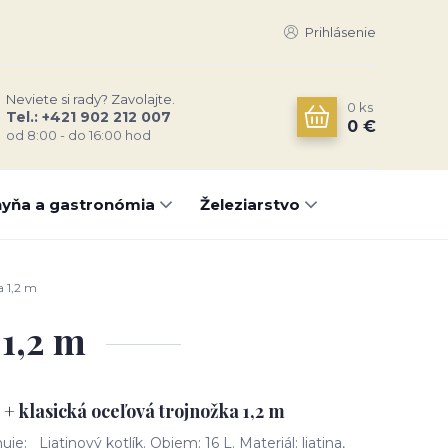
Prihlásenie
Neviete si rady? Zavolajte.
0
ks
Tel.: +421 902 212 007
0 €
od 8:00 - do 16:00 hod
yňa a gastronómia
Železiarstvo
a 1,2 m
 1,2 m
L + klasická oceľová trojnožka 1,2 m
je: Liatinový kotlík. Objem: 16 L. Materiál: liatina,