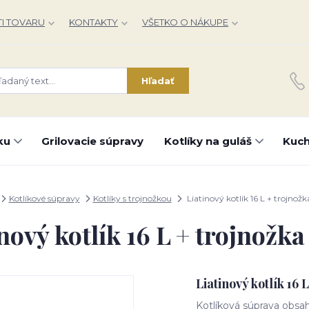
I TOVARU
KONTAKTY
VŠETKO O NÁKUPE
Hľadať
ku
Grilovacie súpravy
Kotlíky na guláš
Kuch
Kotlíkové súpravy
Kotlíky s trojnožkou
Liatinový kotlík 16 L + trojnožk
nový kotlík 16 L + trojnožka
Liatinový kotlík 16 
Kotlíková súprava obsahu