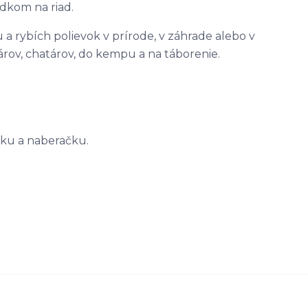
edkom na riad.
a rybích polievok v prírode, v záhrade alebo v
ov, chatárov, do kempu a na táborenie.
šku a naberačku.