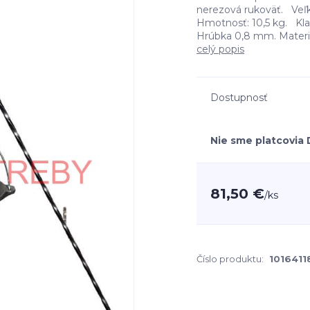
nerezová rukoväť. Veľk
Hmotnosť: 10,5 kg. Klasi
Hrúbka 0,8 mm. Materiál
celý popis
Dostupnosť
Nie sme platcovia
81,50 €
/
ks
Číslo produktu:
1016411