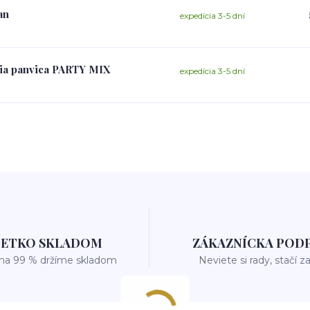
an
expedícia 3-5 dní
cia panvica PARTY MIX
expedícia 3-5 dní
ŠETKO SKLADOM
ZÁKAZNÍCKA POD
 na 99 % držíme skladom
Neviete si rady, stačí z