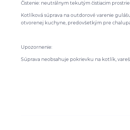
Čistenie: neutrálnym tekutým čistiacim prostri
Kotlíková súprava na outdorové varenie gulášu 
otvorenej kuchyne, predovšetkým pre chalupár
Upozornenie:
Súprava neobsahuje pokrievku na kotlík, vare