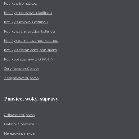
Kotlíky s trojnožkou
Kotlíky s nerezovou kotlinou
Kotlíky s kovovou kotlinou
Kotlíky so žiaruvzdor. kotlinou
Kotlíky so smaltovanou kotlinou
Kotlíky s chráničom, ohniskom
Kotlíkové súpravy BIG PARTY
Servírovacie súpravy
Zabíjačkové súpravy
Panvice, woky, súpravy
Grilovacie súpravy
Liatinová panvica
Nerezová panvica