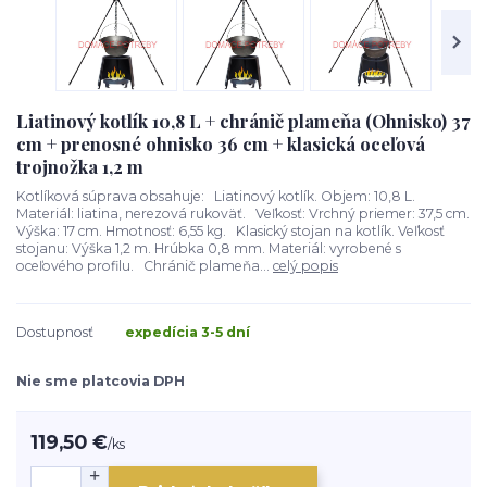
Liatinový kotlík 10,8 L + chránič plameňa (Ohnisko) 37
cm + prenosné ohnisko 36 cm + klasická oceľová
trojnožka 1,2 m
Kotlíková súprava obsahuje: Liatinový kotlík. Objem: 10,8 L.
Materiál: liatina, nerezová rukoväť. Veľkosť: Vrchný priemer: 37,5 cm.
Výška: 17 cm. Hmotnosť: 6,55 kg. Klasický stojan na kotlík. Veľkosť
stojanu: Výška 1,2 m. Hrúbka 0,8 mm. Materiál: vyrobené s
oceľového profilu. Chránič plameňa...
celý popis
Dostupnosť
expedícia 3-5 dní
Nie sme platcovia DPH
119,50 €
/
ks