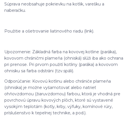
Súprava neobsahuje pokrievku na kotlik, varešku a
naberačku.
Použitie a ošetrovanie liatinového riadu (link).
Upozornenie: Základná farba na kovovej kotline (paráka),
kovovom chráničmi plameňa (ohniská) slúži iba ako ochrana
pri prenose. Pri prvom použití kotliny (paráka) a kovovom
ohnisku sa farba odstráni (tzv.spáli).
Odporúčanie: Kovovú kotlinu alebo chrániče plameňa
(ohniska) je možne vyšamotovať alebo natrieť
ohňovzdornou (žiaruvzdornou) farbou, ktorá je vhodná pre
povrchovú úpravu kovových plôch, ktoré sú vystavené
vysokým teplotám (kotly, krby, výfuky, komínové rúry,
príslušenstvo k tepelnej technike, a pod.).