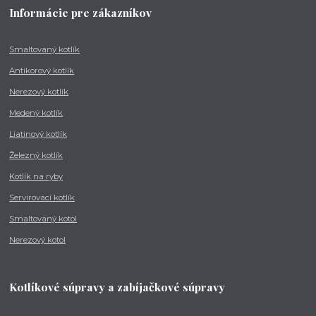
Informácie pre zákazníkov
Smaltovaný kotlík
Antikorový kotlík
Nerezový kotlík
Medený kotlík
Liatinový kotlík
Železný kotlík
Kotlík na ryby
Servírovací kotlík
Smaltovaný kotol
Nerezový kotol
Kotlíkové súpravy a zabíjačkové súpravy