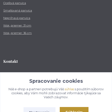
Oceľová panvica
Smaltovaná panvica
Nepriľnavá panvica
Wok, priemer: 31 cm
Wok, priemer: 36 cm
Kontakt
Tel.: +421 902 212 007
od 8:00 - do 16:00 hod
Spracovanie cookies
Náš e-shop a partneri potrebujú Váš
súhlas
s použitím súborov
info@kotlikovesupravy.sk
cookies, aby Vám mohli zobrazovať informácie týkajúce sa
Vašich záujmov.