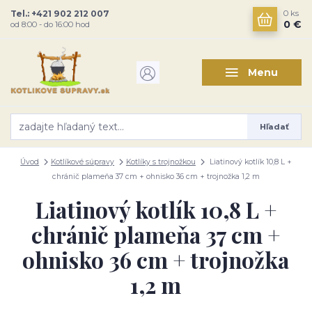
Tel.: +421 902 212 007
0
ks
0 €
od 8:00 - do 16:00 hod
Menu
Hľadať
Úvod
Kotlíkové súpravy
Kotlíky s trojnožkou
Liatinový kotlík 10,8 L +
chránič plameňa 37 cm + ohnisko 36 cm + trojnožka 1,2 m
Liatinový kotlík 10,8 L +
chránič plameňa 37 cm +
ohnisko 36 cm + trojnožka
1,2 m