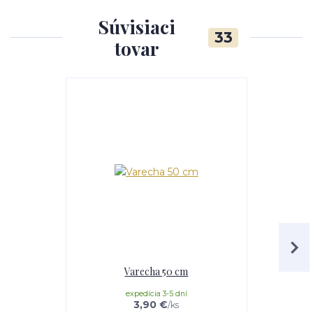
Súvisiaci
33
tovar
Akcia
Varecha 50 cm
Servíro
expedícia 3-5 dní
3,90 €
/
ks