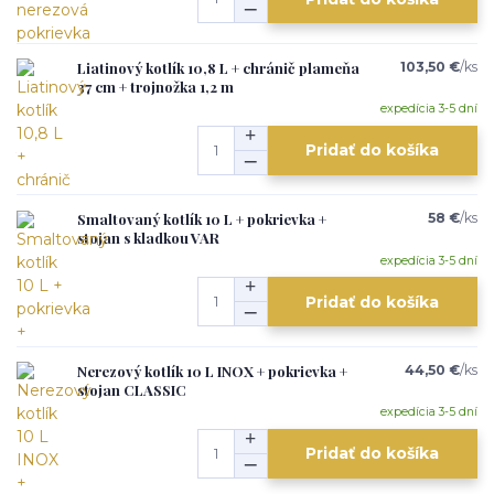
Liatinový kotlík 10,8 L + chránič plameňa
103,50 €
/
ks
37 cm + trojnožka 1,2 m
expedícia 3-5 dní
Pridať do košíka
Smaltovaný kotlík 10 L + pokrievka +
58 €
/
ks
stojan s kladkou VAR
expedícia 3-5 dní
Pridať do košíka
Nerezový kotlík 10 L INOX + pokrievka +
44,50 €
/
ks
stojan CLASSIC
expedícia 3-5 dní
Pridať do košíka