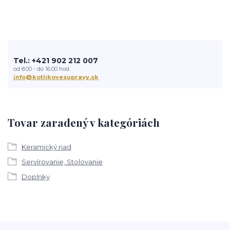
Tel.: +421 902 212 007
od 8:00 - do 16:00 hod
info@kotlikovesupravy.sk
Tovar zaradený v kategóriách
Keramický riad
Servírovanie, Stolovanie
Doplnky