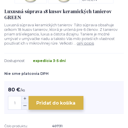
Luxusná súprava 18 kusov keramických tanierov
GREEN
Luxusná súprava keramických tanierov Táto súprava obsahuje
celkom 18 kusov tanierov, ktorá je určená pre 6 členov. Z tanierov
priam srší elegancia, luxus a čistota dizajnu. Taniere je možné
umývať v umývačke riadu a takisto Vás milo poteší ich vlastnosť
používať ich v mikrovlnnej rúre. Veľkosti ...
celý popis
Dostupnosť
expedícia 3-5 dní
Nie sme platcovia DPH
80 €
/
ks
Pridať do košíka
Číslo produktu:
40731