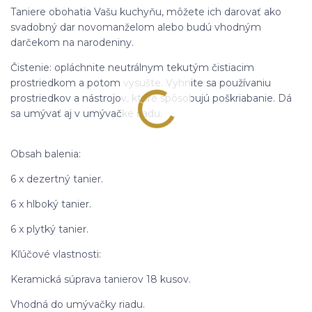
Taniere obohatia Vašu kuchyňu, môžete ich darovať ako
svadobný dar novomanželom alebo budú vhodným
darčekom na narodeniny.
Čistenie: opláchnite neutrálnym tekutým čistiacim
prostriedkom a potom vysušte. Vyhnite sa používaniu
prostriedkov a nástrojov, ktoré spôsobujú poškriabanie. Dá
sa umývať aj v umývačke riadu.
Obsah balenia:
6 x dezertný tanier.
6 x hlboký tanier.
6 x plytký tanier.
Kľúčové vlastnosti:
Keramická súprava tanierov 18 kusov.
Vhodná do umývačky riadu.