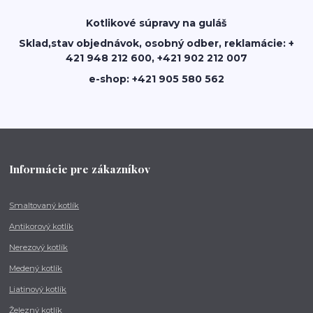
Kotlikové súpravy na guláš
Sklad,stav objednávok, osobný odber, reklamácie: +
421 948 212 600, +421 902 212 007
e-shop: +421 905 580 562
Informácie pre zákazníkov
Smaltovaný kotlík
Antikorový kotlík
Nerezový kotlík
Medený kotlík
Liatinový kotlík
Železný kotlík