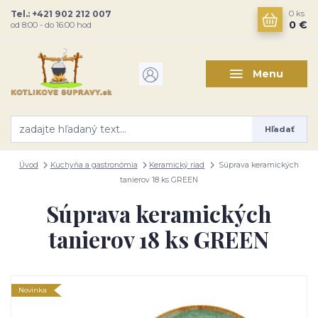
Tel.: +421 902 212 007
0
ks
0 €
od 8:00 - do 16:00 hod
Menu
Hľadať
Úvod
Kuchyňa a gastronómia
Keramický riad
Súprava keramických
tanierov 18 ks GREEN
Súprava keramických
tanierov 18 ks GREEN
Novinka