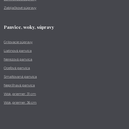
Zabíjačkové súpravy
Panvice, woky, súpravy
Grilovacie súpravy
Liatinová panvica
Nerezová panvica
Oceľová panvica
Smaltovaná panvica
Nepriľnavá panvica
Wok, priemer: 31 cm
Wok, priemer: 36 cm