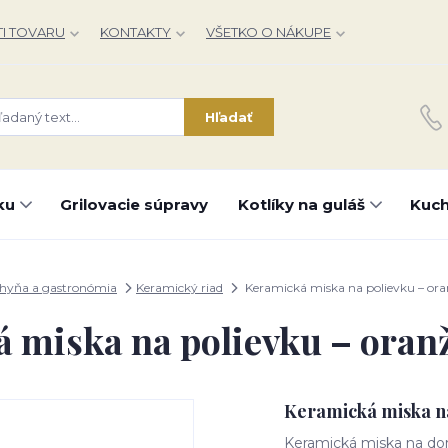
I TOVARU
KONTAKTY
VŠETKO O NÁKUPE
Hľadať
ku
Grilovacie súpravy
Kotlíky na guláš
Kuch
hyňa a gastronómia
Keramický riad
Keramická miska na polievku – o
 miska na polievku – ora
Keramická miska n
Keramická miska na dom