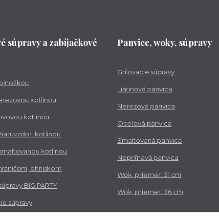
vé súpravy a zabíjačkové
Panvice, woky, súpravy
Grilovacie súpravy
trojnožkou
Liatinová panvica
nerezovou kotlinou
Nerezová panvica
kovovou kotlinou
Oceľová panvica
 žiaruvzdor. kotlinou
Smaltovaná panvica
 smaltovanou kotlinou
Nepriľnavá panvica
chráničom, ohniskom
Wok, priemer: 31 cm
 súpravy BIG PARTY
Wok, priemer: 36 cm
ie súpravy