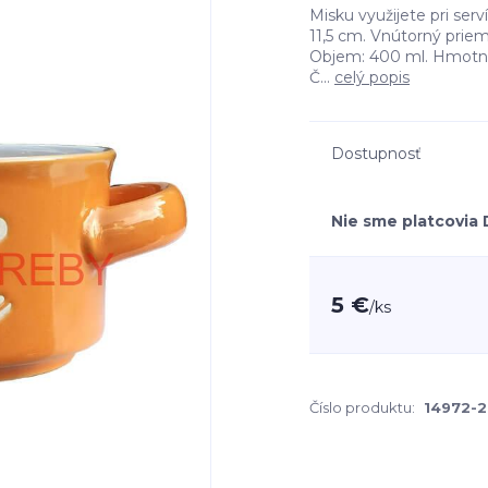
Misku využijete pri ser
11,5 cm. Vnútorný priem
Objem: 400 ml. Hmotnosť
Č...
celý popis
Dostupnosť
Nie sme platcovia
5 €
/
ks
Číslo produktu:
14972-2