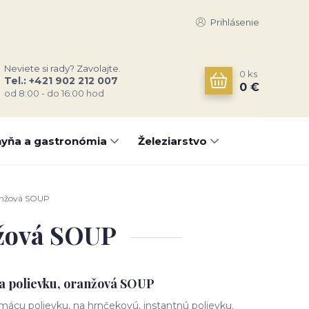
Prihlásenie
Neviete si rady? Zavolajte.
0
ks
Tel.: +421 902 212 007
0 €
od 8:00 - do 16:00 hod
yňa a gastronómia
Železiarstvo
ranžová SOUP
nžová SOUP
a polievku, oranžová SOUP
ácu polievku, na hrnčekovú, instantnú polievku.