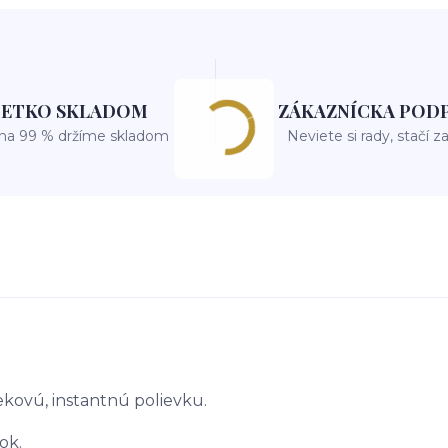
ŠETKO SKLADOM
ZÁKAZNÍCKA POD
 na 99 % držíme skladom
Neviete si rady, stačí z
kovú, instantnú polievku.
ok.