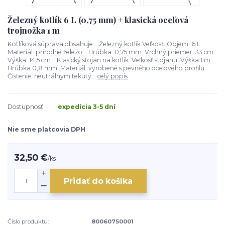
Železný kotlík 6 L (0,75 mm) + klasická oceľová
trojnožka 1 m
Kotlíková súprava obsahuje: Železný kotlík Veľkosť: Objem: 6 L.
Materiál: prírodné železo. Hrúbka: 0,75 mm. Vrchný priemer: 33 cm.
Výška: 14,5 cm. Klasický stojan na kotlík. Veľkosť stojanu: Výška 1 m.
Hrúbka 0,8 mm. Materiál: vyrobené s pevného oceľového profilu.
Čistenie: neutrálnym tekutý...
celý popis
Dostupnosť
expedícia 3-5 dní
Nie sme platcovia DPH
32,50 €
/
ks
Pridať do košíka
Číslo produktu:
80060750001