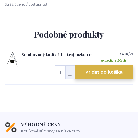
Strážiť cenu / dostupnosť
Podobné produkty
Smaltovaný kotlík 6 L + trojnožka 1 m
34 €
/
ks
expedícia 3-5 dní
Pridať do košíka
VÝHODNÉ CENY
Kotlíkové súpravy za nízke ceny