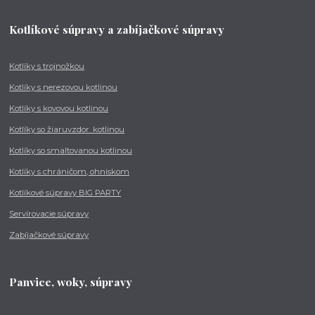
Kotlíkové súpravy a zabíjačkové súpravy
Kotlíky s trojnožkou
Kotlíky s nerezovou kotlinou
Kotlíky s kovovou kotlinou
Kotlíky so žiaruvzdor. kotlinou
Kotlíky so smaltovanou kotlinou
Kotlíky s chráničom, ohniskom
Kotlíkové súpravy BIG PARTY
Servírovacie súpravy
Zabíjačkové súpravy
Panvice, woky, súpravy