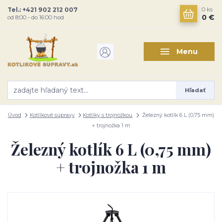
Tel.: +421 902 212 007
0
ks
0 €
od 8:00 - do 16:00 hod
Menu
Hľadať
Úvod
Kotlíkové súpravy
Kotlíky s trojnožkou
Železný kotlík 6 L (0,75 mm)
+ trojnožka 1 m
Železný kotlík 6 L (0,75 mm)
+ trojnožka 1 m