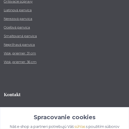
Grilovacie súpravy
Liatinová panvica
Nerezová panvica
Oceľová panvica
Smaltovaná panvica
Nepriľnavá panvica
Wok, priemer: 31 cm
Wok, priemer: 36 cm
Kontakt
Tel.: +421 902 212 007
od 8:00 - do 16:00 hod
Spracovanie cookies
Náš e-shop a partneri potrebujú Váš
súhlas
s použitím súborov
info@kotlikovesupravy.sk