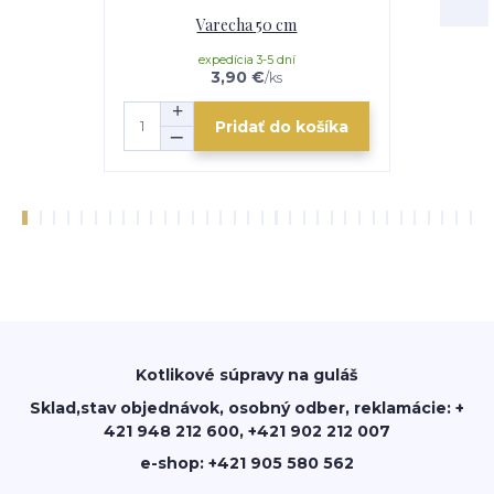
Varecha 50 cm
Servíro
expedícia 3-5 dní
3,90 €
/
ks
Pridať do košíka
Kotlikové súpravy na guláš
Sklad,stav objednávok, osobný odber, reklamácie: +
421 948 212 600, +421 902 212 007
e-shop: +421 905 580 562