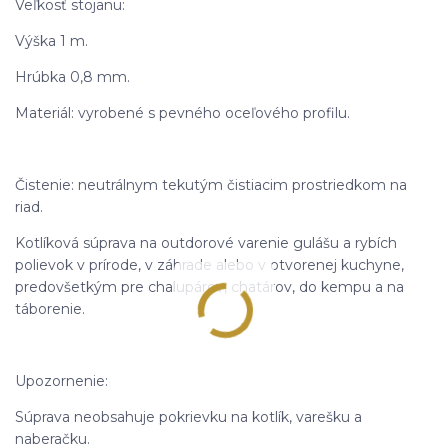
Veľkosť stojanu:
Výška 1 m.
Hrúbka 0,8 mm.
Materiál: vyrobené s pevného oceľového profilu.
Čistenie: neutrálnym tekutým čistiacim prostriedkom na
riad.
Kotlíková súprava na outdorové varenie gulášu a rybích
polievok v prírode, v záhrade alebo v otvorenej kuchyne,
predovšetkým pre chalupárov, chatárov, do kempu a na
táborenie.
Upozornenie:
Súprava neobsahuje pokrievku na kotlík, varešku a
naberačku.