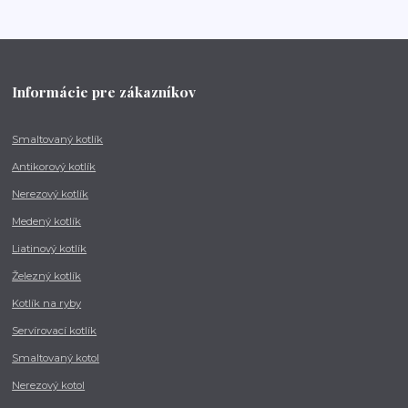
Informácie pre zákazníkov
Smaltovaný kotlík
Antikorový kotlík
Nerezový kotlík
Medený kotlík
Liatinový kotlík
Železný kotlík
Kotlík na ryby
Servírovací kotlík
Smaltovaný kotol
Nerezový kotol