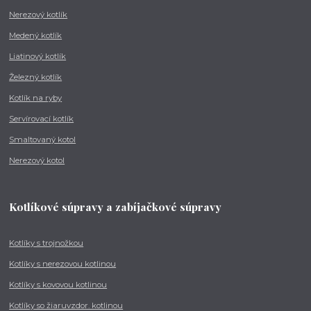
Nerezový kotlík
Medený kotlík
Liatinový kotlík
Železný kotlík
Kotlík na ryby
Servírovací kotlík
Smaltovaný kotol
Nerezový kotol
Kotlíkové súpravy a zabíjačkové súpravy
Kotlíky s trojnožkou
Kotlíky s nerezovou kotlinou
Kotlíky s kovovou kotlinou
Kotlíky so žiaruvzdor. kotlinou