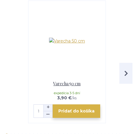
Akcia
Varecha 50 cm
Servíro
expedícia 3-5 dní
3,90 €
/
ks
Pridať do košíka