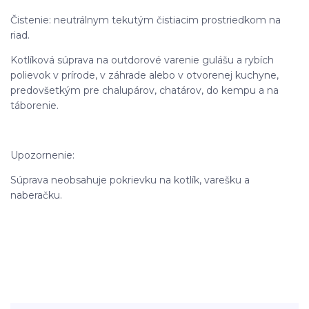
Čistenie: neutrálnym tekutým čistiacim prostriedkom na
riad.
Kotlíková súprava na outdorové varenie gulášu a rybích
polievok v prírode, v záhrade alebo v otvorenej kuchyne,
predovšetkým pre chalupárov, chatárov, do kempu a na
táborenie.
Upozornenie:
Súprava neobsahuje pokrievku na kotlík, varešku a
naberačku.