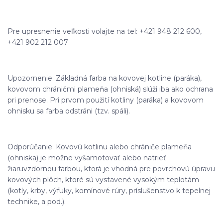
Pre upresnenie veľkosti volajte na tel: +421 948 212 600,
+421 902 212 007
Upozornenie: Základná farba na kovovej kotline (paráka),
kovovom chráničmi plameňa (ohniská) slúži iba ako ochrana
pri prenose. Pri prvom použití kotliny (paráka) a kovovom
ohnisku sa farba odstráni (tzv. spáli).
Odporúčanie: Kovovú kotlinu alebo chrániče plameňa
(ohniska) je možne vyšamotovať alebo natrieť
žiaruvzdornou farbou, ktorá je vhodná pre povrchovú úpravu
kovových plôch, ktoré sú vystavené vysokým teplotám
(kotly, krby, výfuky, komínové rúry, príslušenstvo k tepelnej
technike, a pod.).