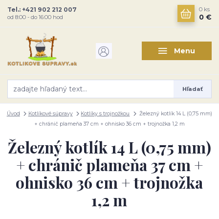
Tel.: +421 902 212 007
0
ks
0 €
od 8:00 - do 16:00 hod
Menu
Hľadať
Úvod
Kotlíkové súpravy
Kotlíky s trojnožkou
Železný kotlík 14 L (0,75 mm)
+ chránič plameňa 37 cm + ohnisko 36 cm + trojnožka 1,2 m
Železný kotlík 14 L (0,75 mm)
+ chránič plameňa 37 cm +
ohnisko 36 cm + trojnožka
1,2 m