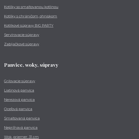
Kotlíky so smaltovanou kotlinou
Kotlíky s chráničom, ohniskom
Kotlíkové súpravy BIG PARTY
Servírovacie súpravy
Zabíjačkové súpravy
Panvice, woky, súpravy
Grilovacie súpravy
Liatinová panvica
Nerezová panvica
Oceľová panvica
Smaltovaná panvica
Nepriľnavá panvica
Wok, priemer: 31 cm