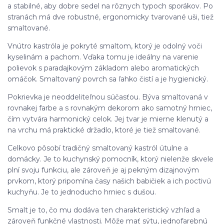
a stabilné, aby dobre sedel na rôznych typoch sporákov. Po
stranách má dve robustné, ergonomicky tvarované uši, tiež
smaltované.
Vnútro kastróla je pokryté smaltom, ktorý je odolný voči
kyselinám a pachom. Vďaka tomu je ideálny na varenie
polievok s paradajkovým základom alebo aromatických
omáčok. Smaltovaný povrch sa ľahko čistí a je hygienický.
Pokrievka je neoddeliteľnou súčasťou. Býva smaltovaná v
rovnakej farbe a s rovnakým dekorom ako samotný hrniec,
čím vytvára harmonický celok. Jej tvar je mierne klenutý a
na vrchu má praktické držadlo, ktoré je tiež smaltované.
Celkovo pôsobí tradičný smaltovaný kastról útulne a
domácky. Je to kuchynský pomocník, ktorý nielenže skvele
plní svoju funkciu, ale zároveň je aj pekným dizajnovým
prvkom, ktorý pripomína časy našich babičiek a ich poctivú
kuchyňu. Je to jednoducho hrniec s dušou.
Smalt je to, čo mu dodáva ten charakteristický vzhľad a
zároveň funkčné vlastnosti. Môže mať sýtu, jednofarebnú