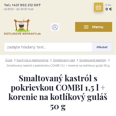
Tel.: +421 902 212 007
0
ks
0 €
od 8:00 - do 16:00 hod
Menu
Hľadať
Úvod
Kuchyňa a gastronómia
Smaltovaný riad
Smaltované kastróly
Smaltovaný kastról s pokrievkou COMBI 1,5 l + korenie na kotlíkový guláš 50 g
Smaltovaný kastról s
pokrievkou COMBI 1,5 l +
korenie na kotlíkový guláš
50 g