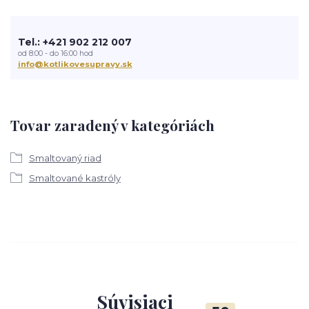
Tel.: +421 902 212 007
od 8:00 - do 16:00 hod
info@kotlikovesupravy.sk
Tovar zaradený v kategóriách
Smaltovaný riad
Smaltované kastróly
Súvisiaci