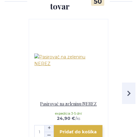
50
tovar
Pasirovač na zeleninu NEREZ
Pasirovač
expedícia 3-5 dní
e
24,90 €
/
ks
Pridať do košíka