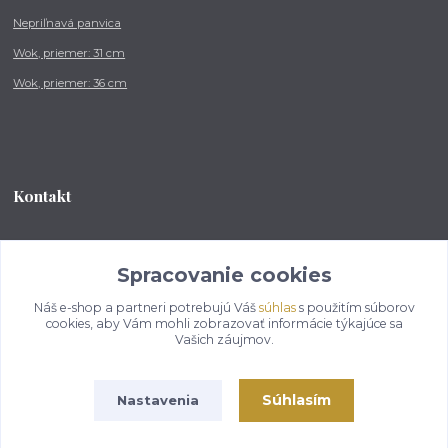
Nepriľnavá panvica
Wok, priemer: 31 cm
Wok, priemer: 36 cm
Kontakt
Tel.: +421 902 212 007
od 8:00 - do 16:00 hod
Spracovanie cookies
Náš e-shop a partneri potrebujú Váš
súhlas
s použitím súborov
info@kotlikovesupravy.sk
cookies, aby Vám mohli zobrazovať informácie týkajúce sa
Vašich záujmov.
Súhlasím
Nastavenia
Copyright © 2017-2050 kotlikovesupravy.sk, všetky práva vyhradené..