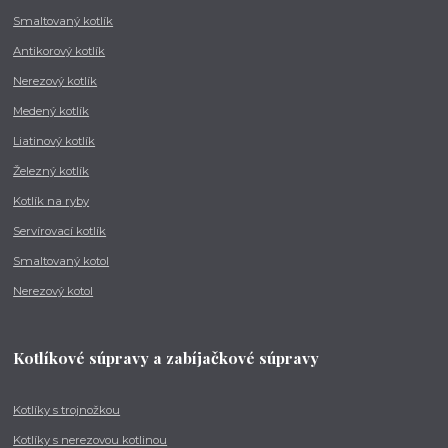
Smaltovaný kotlík
Antikorový kotlík
Nerezový kotlík
Medený kotlík
Liatinový kotlík
Železný kotlík
Kotlík na ryby
Servírovací kotlík
Smaltovaný kotol
Nerezový kotol
Kotlíkové súpravy a zabíjačkové súpravy
Kotlíky s trojnožkou
Kotlíky s nerezovou kotlinou