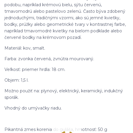
podobu, napríklad krémovú bielu, sýtu červenú,
tmavomodrú alebo pastelovo zelenú. Často býva zdobený
jednoduchými, tradičnými vzormi, ako sú jemné kvietky,
bodky, prúžky alebo geometrické tvary v kontrastnej farbe,
napríklad tmavomodré kvietky na bielom podklade alebo
červené bodky na krémovom pozadí.
Materiál: kov, smalt.
Farba: zvonka červená, zvnútra mourovaný.
Veľkosť: priemer hrdla: 18 cm.
Objem: 1,5 l.
Možno použiť na: plynový, elektrický, keramický, indukčný
sporák.
Vhodný do umývačky riadu.
Pikantná zmes korenia do guláša, hmotnosť: 50 g