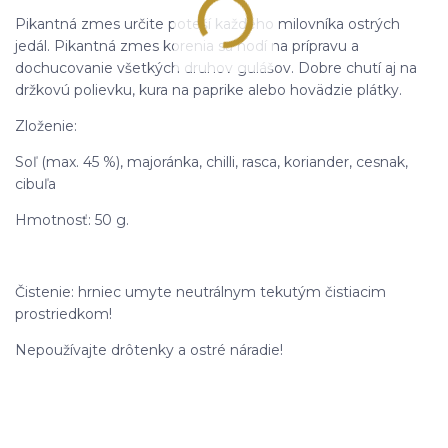
Pikantná zmes určite poteší každého milovníka ostrých
jedál. Pikantná zmes korenia sa hodí na prípravu a
dochucovanie všetkých druhov gulášov. Dobre chutí aj na
držkovú polievku, kura na paprike alebo hovädzie plátky.
Zloženie:
Soľ (max. 45 %), majoránka, chilli, rasca, koriander, cesnak,
cibuľa
Hmotnosť: 50 g.
Čistenie: hrniec umyte neutrálnym tekutým čistiacim
prostriedkom!
Nepoužívajte drôtenky a ostré náradie!