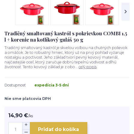
Tradičný smaltovaný kastról s pokrievkou COMBI 1,5
l + korenie na kotlíkový guláš 50 g
Tradičný smaltovaný kastról je skvelou voľbou na chutných polievok
a omáčok. Je to robustný hrniec, ktorý už na prvý pohľad vyžaruje
nostalgiu a poctivosť. Jeho základ tvorí pevný kovový materiál,
najčastejšie oceľ, ktorý zaručuje dobrú tepelnú vodivosť a dlhú
životnosť. Tento kovový základ je z obo...
celý popis
Dostupnosť
expedícia 3-5 dní
Nie sme platcovia DPH
14,90 €
/
ks
Pridať do košíka