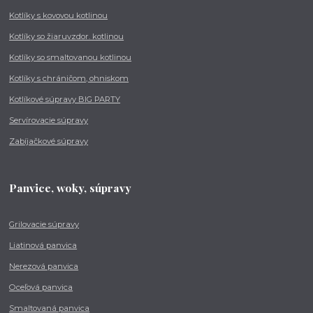
Kotlíky s kovovou kotlinou
Kotlíky so žiaruvzdor. kotlinou
Kotlíky so smaltovanou kotlinou
Kotlíky s chráničom, ohniskom
Kotlíkové súpravy BIG PARTY
Servírovacie súpravy
Zabíjačkové súpravy
Panvice, woky, súpravy
Grilovacie súpravy
Liatinová panvica
Nerezová panvica
Oceľová panvica
Smaltovaná panvica