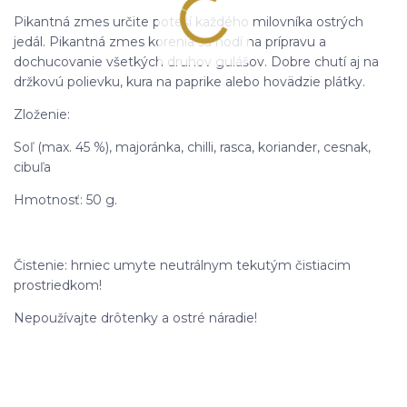
Pikantná zmes určite poteší každého milovníka ostrých
jedál. Pikantná zmes korenia sa hodí na prípravu a
dochucovanie všetkých druhov gulášov. Dobre chutí aj na
držkovú polievku, kura na paprike alebo hovädzie plátky.
Zloženie:
Soľ (max. 45 %), majoránka, chilli, rasca, koriander, cesnak,
cibuľa
Hmotnosť: 50 g.
Čistenie: hrniec umyte neutrálnym tekutým čistiacim
prostriedkom!
Nepoužívajte drôtenky a ostré náradie!