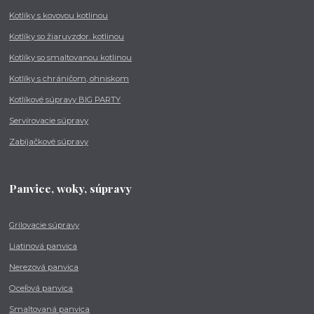
Kotlíky s kovovou kotlinou
Kotlíky so žiaruvzdor. kotlinou
Kotlíky so smaltovanou kotlinou
Kotlíky s chráničom, ohniskom
Kotlíkové súpravy BIG PARTY
Servírovacie súpravy
Zabíjačkové súpravy
Panvice, woky, súpravy
Grilovacie súpravy
Liatinová panvica
Nerezová panvica
Oceľová panvica
Smaltovaná panvica