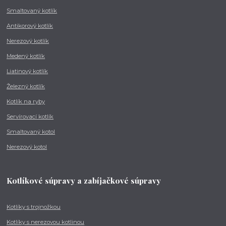
Smaltovaný kotlík
Antikorový kotlík
Nerezový kotlík
Medený kotlík
Liatinový kotlík
Železný kotlík
Kotlík na ryby
Servírovací kotlík
Smaltovaný kotol
Nerezový kotol
Kotlíkové súpravy a zabíjačkové súpravy
Kotlíky s trojnožkou
Kotlíky s nerezovou kotlinou