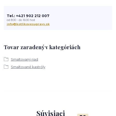
Tel.: +421 902 212 007
od 8:00 - do 16:00 hod
info@kotlikovesupravy.sk
Tovar zaradený v kategóriách
Smaltovaný riad
Smaltované kastróly
Súvisiaci