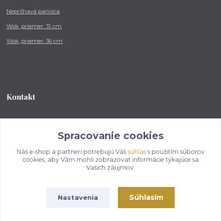
Nepriľnavá panvica
Wok, priemer: 31 cm
Wok, priemer: 36 cm
Kontakt
Tel.: +421 902 212 007
od 8:00 - do 16:00 hod
Spracovanie cookies
Náš e-shop a partneri potrebujú Váš
súhlas
s použitím súborov
info@kotlikovesupravy.sk
cookies, aby Vám mohli zobrazovať informácie týkajúce sa
Vašich záujmov.
Súhlasím
Nastavenia
Copyright © 2017-2050 kotlikovesupravy.sk, všetky práva vyhradené..