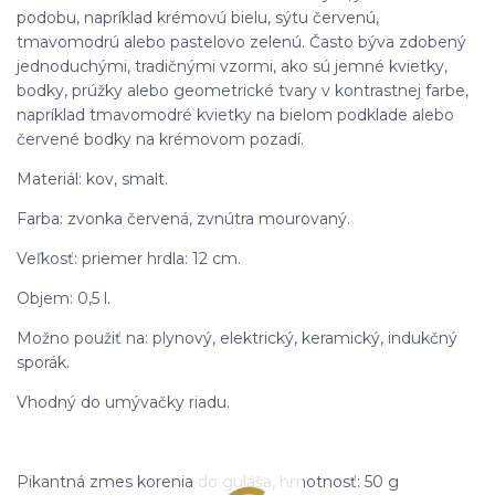
podobu, napríklad krémovú bielu, sýtu červenú,
tmavomodrú alebo pastelovo zelenú. Často býva zdobený
jednoduchými, tradičnými vzormi, ako sú jemné kvietky,
bodky, prúžky alebo geometrické tvary v kontrastnej farbe,
napríklad tmavomodré kvietky na bielom podklade alebo
červené bodky na krémovom pozadí.
Materiál: kov, smalt.
Farba: zvonka červená, zvnútra mourovaný.
Veľkosť: priemer hrdla: 12 cm.
Objem: 0,5 l.
Možno použiť na: plynový, elektrický, keramický, indukčný
sporák.
Vhodný do umývačky riadu.
Pikantná zmes korenia do guláša, hmotnosť: 50 g