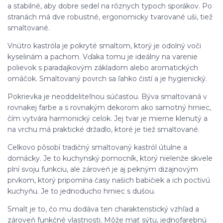
a stabilné, aby dobre sedel na rôznych typoch sporákov. Po
stranách má dve robustné, ergonomicky tvarované uši, tiež
smaltované.
Vnútro kastróla je pokryté smaltom, ktorý je odolný voči
kyselinám a pachom. Vďaka tomu je ideálny na varenie
polievok s paradajkovým základom alebo aromatických
omáčok. Smaltovaný povrch sa ľahko čistí a je hygienický.
Pokrievka je neoddeliteľnou súčasťou. Býva smaltovaná v
rovnakej farbe a s rovnakým dekorom ako samotný hrniec,
čím vytvára harmonický celok. Jej tvar je mierne klenutý a
na vrchu má praktické držadlo, ktoré je tiež smaltované.
Celkovo pôsobí tradičný smaltovaný kastról útulne a
domácky. Je to kuchynský pomocník, ktorý nielenže skvele
plní svoju funkciu, ale zároveň je aj pekným dizajnovým
prvkom, ktorý pripomína časy našich babičiek a ich poctivú
kuchyňu. Je to jednoducho hrniec s dušou.
Smalt je to, čo mu dodáva ten charakteristický vzhľad a
zároveň funkčné vlastnosti. Môže mať sýtu, jednofarebnú