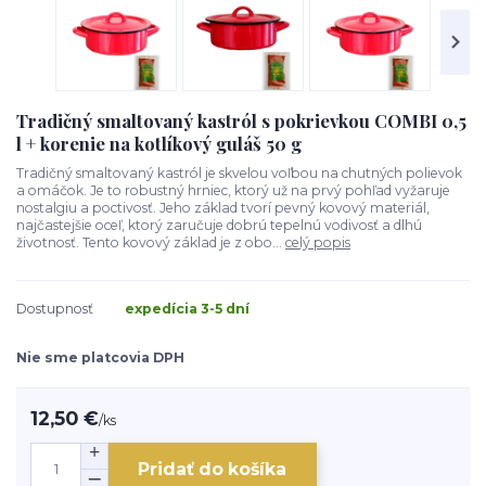
Tradičný smaltovaný kastról s pokrievkou COMBI 0,5
l + korenie na kotlíkový guláš 50 g
Tradičný smaltovaný kastról je skvelou voľbou na chutných polievok
a omáčok. Je to robustný hrniec, ktorý už na prvý pohľad vyžaruje
nostalgiu a poctivosť. Jeho základ tvorí pevný kovový materiál,
najčastejšie oceľ, ktorý zaručuje dobrú tepelnú vodivosť a dlhú
životnosť. Tento kovový základ je z obo...
celý popis
Dostupnosť
expedícia 3-5 dní
Nie sme platcovia DPH
12,50 €
/
ks
Pridať do košíka