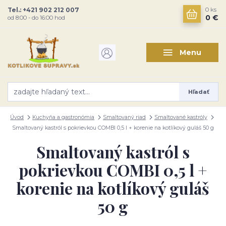
Tel.: +421 902 212 007
0
ks
0 €
od 8:00 - do 16:00 hod
Menu
Hľadať
Úvod
Kuchyňa a gastronómia
Smaltovaný riad
Smaltované kastróly
Smaltovaný kastról s pokrievkou COMBI 0,5 l + korenie na kotlíkový guláš 50 g
Smaltovaný kastról s
pokrievkou COMBI 0,5 l +
korenie na kotlíkový guláš
50 g