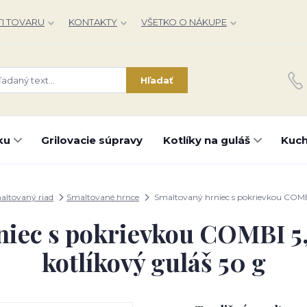
I TOVARU
KONTAKTY
VŠETKO O NÁKUPE
Hľadať
ku
Grilovacie súpravy
Kotlíky na guláš
Kuch
altovaný riad
Smaltované hrnce
Smaltovaný hrniec s pokrievkou COMBI 5
iec s pokrievkou COMBI 5,5
kotlíkový guláš 50 g