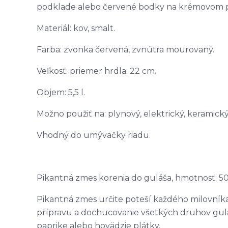
podklade alebo červené bodky na krémovom p
Materiál: kov, smalt.
Farba: zvonka červená, zvnútra mourovaný.
Veľkosť: priemer hrdla: 22 cm.
Objem: 5,5 l.
Možno použiť na: plynový, elektrický, keramický
Vhodný do umývačky riadu.
Pikantná zmes korenia do guláša, hmotnosť: 5
Pikantná zmes určite poteší každého milovníka
prípravu a dochucovanie všetkých druhov gulá
paprike alebo hovädzie plátky.