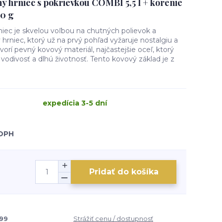
ý hrniec s pokrievkou COMBI 5,5 l + korenie
50 g
niec je skvelou voľbou na chutných polievok a
hrniec, ktorý už na prvý pohľad vyžaruje nostalgiu a
vorí pevný kovový materiál, najčastejšie oceľ, ktorý
vodivosť a dlhú životnosť. Tento kovový základ je z
expedícia 3-5 dní
 DPH
Pridať do košíka
99
Strážiť cenu / dostupnosť