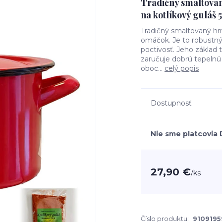
Tradičný smaltovan
na kotlíkový guláš 
Tradičný smaltovaný hr
omáčok. Je to robustný 
poctivosť. Jeho základ t
zaručuje dobrú tepelnú 
oboc...
celý popis
Dostupnosť
Nie sme platcovia
27,90 €
/
ks
Číslo produktu:
9109195