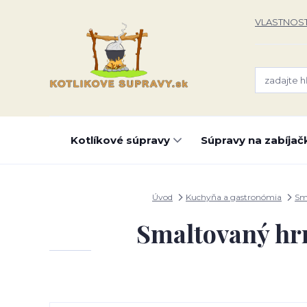
VLASTNOST
Kotlíkové súpravy
Súpravy na zabíjač
Úvod
Kuchyňa a gastronómia
Sm
Smaltovaný hrn