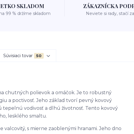
ŠETKO SKLADOM
ZÁKAZNÍCKA POD
 na 99 % držíme skladom
Neviete si rady, stačí z
Súvisiaci tovar
50
na chutných polievok a omáčok. Je to robustný
giu a poctivosť. Jeho základ tvorí pevný kovový
rú tepelnú vodivosť a dlhú životnosť. Tento kovový
ho, lesklého smaltu.
e valcovitý, s mierne zaoblenými hranami. Jeho dno