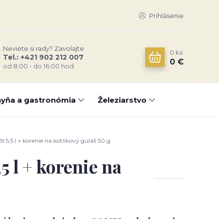
Prihlásenie
Neviete si rady? Zavolajte.
0
ks
Tel.: +421 902 212 007
0 €
od 8:00 - do 16:00 hod
yňa a gastronómia
Železiarstvo
,5 l + korenie na kotlíkový guláš 50 g
 l + korenie na