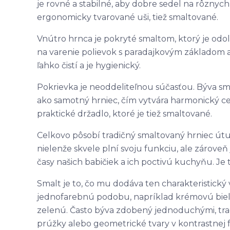
je rovné a stabilné, aby dobre sedel na rôznyc
ergonomicky tvarované uši, tiež smaltované.
Vnútro hrnca je pokryté smaltom, ktorý je odo
na varenie polievok s paradajkovým základom
ľahko čistí a je hygienický.
Pokrievka je neoddeliteľnou súčasťou. Býva s
ako samotný hrniec, čím vytvára harmonický cel
praktické držadlo, ktoré je tiež smaltované.
Celkovo pôsobí tradičný smaltovaný hrniec út
nielenže skvele plní svoju funkciu, ale zárov
časy našich babičiek a ich poctivú kuchyňu. Je
Smalt je to, čo mu dodáva ten charakteristický
jednofarebnú podobu, napríklad krémovú biel
zelenú. Často býva zdobený jednoduchými, trad
prúžky alebo geometrické tvary v kontrastnej