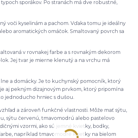
h typoch sporákov. Po stranách má dve robustné,
lný voči kyselinám a pachom. Vďaka tomu je ideálny
 alebo aromatických omáčok. Smaltovaný povrch sa
maltovaná v rovnakej farbe a s rovnakým dekorom
ok. Jej tvar je mierne klenutý a na vrchu má
ulne a domácky. Je to kuchynský pomocník, ktorý
eň je aj pekným dizajnovým prvkom, ktorý pripomína
 to jednoducho hrniec s dušou.
 vzhľad a zároveň funkčné vlastnosti. Môže mať sýtu,
u, sýtu červenú, tmavomodrú alebo pastelovo
ičnými vzormi, ako sú jemné kvietky, bodky,
 farbe, napríklad tmavomodré kvietky na bielom