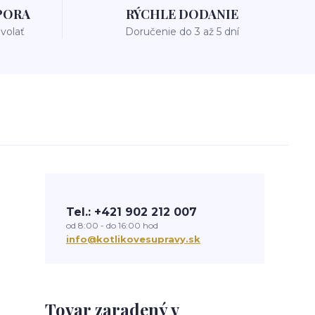
PORA
RÝCHLE DODANIE
avolať
Doručenie do 3 až 5 dní
Tel.: +421 902 212 007
od 8:00 - do 16:00 hod
info@kotlikovesupravy.sk
Tovar zaradený v