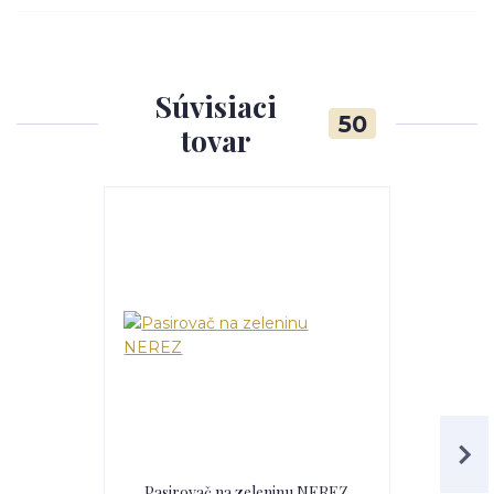
Súvisiaci
50
tovar
Pasirovač na zeleninu NEREZ
Pasirovač