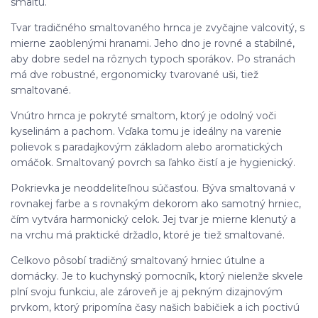
smaltu.
Tvar tradičného smaltovaného hrnca je zvyčajne valcovitý, s
mierne zaoblenými hranami. Jeho dno je rovné a stabilné,
aby dobre sedel na rôznych typoch sporákov. Po stranách
má dve robustné, ergonomicky tvarované uši, tiež
smaltované.
Vnútro hrnca je pokryté smaltom, ktorý je odolný voči
kyselinám a pachom. Vďaka tomu je ideálny na varenie
polievok s paradajkovým základom alebo aromatických
omáčok. Smaltovaný povrch sa ľahko čistí a je hygienický.
Pokrievka je neoddeliteľnou súčasťou. Býva smaltovaná v
rovnakej farbe a s rovnakým dekorom ako samotný hrniec,
čím vytvára harmonický celok. Jej tvar je mierne klenutý a
na vrchu má praktické držadlo, ktoré je tiež smaltované.
Celkovo pôsobí tradičný smaltovaný hrniec útulne a
domácky. Je to kuchynský pomocník, ktorý nielenže skvele
plní svoju funkciu, ale zároveň je aj pekným dizajnovým
prvkom, ktorý pripomína časy našich babičiek a ich poctivú