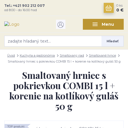
Tel.: +421 902 212 007
0
ks
0 €
od 8:00 - do 16:00 hod
Menu
Hľadať
Úvod
Kuchyňa a gastronómia
Smaltovaný riad
Smaltované hrnce
Smaltovaný hrniec s pokrievkou COMBI 15 l + korenie na kotlíkový guláš 50 g
Smaltovaný hrniec s
pokrievkou COMBI 15 l +
korenie na kotlíkový guláš
50 g
TOP produkt