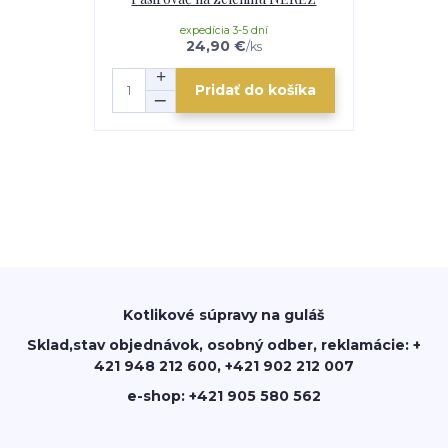
expedícia 3-5 dní
e
24,90 €
/
ks
Pridať do košíka
Kotlikové súpravy na guláš
Sklad,stav objednávok, osobný odber, reklamácie: +
421 948 212 600, +421 902 212 007
e-shop: +421 905 580 562