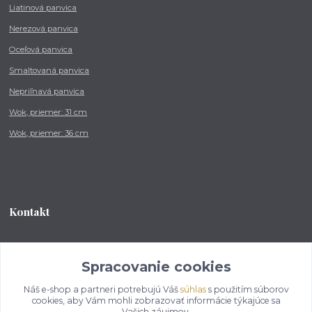
Liatinová panvica
Nerezová panvica
Oceľová panvica
Smaltovaná panvica
Nepriľnavá panvica
Wok, priemer: 31 cm
Wok, priemer: 36 cm
Kontakt
Tel.: +421 902 212 007
od 8:00 - do 16:00 hod
Spracovanie cookies
Náš e-shop a partneri potrebujú Váš
súhlas
s použitím súborov
info@kotlikovesupravy.sk
cookies, aby Vám mohli zobrazovať informácie týkajúce sa
Vašich záujmov.