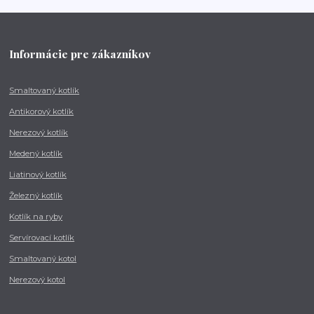
Informácie pre zákazníkov
Smaltovaný kotlík
Antikorový kotlík
Nerezový kotlík
Medený kotlík
Liatinový kotlík
Železný kotlík
Kotlík na ryby
Servírovací kotlík
Smaltovaný kotol
Nerezový kotol