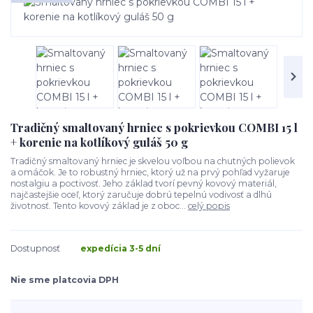
Tradičný smaltovaný hrniec s pokrievkou COMBI 15 l
+ korenie na kotlíkový guláš 50 g
Tradičný smaltovaný hrniec je skvelou voľbou na chutných polievok
a omáčok. Je to robustný hrniec, ktorý už na prvý pohľad vyžaruje
nostalgiu a poctivosť. Jeho základ tvorí pevný kovový materiál,
najčastejšie oceľ, ktorý zaručuje dobrú tepelnú vodivosť a dlhú
životnosť. Tento kovový základ je z oboc...
celý popis
Dostupnosť
expedícia 3-5 dní
Nie sme platcovia DPH