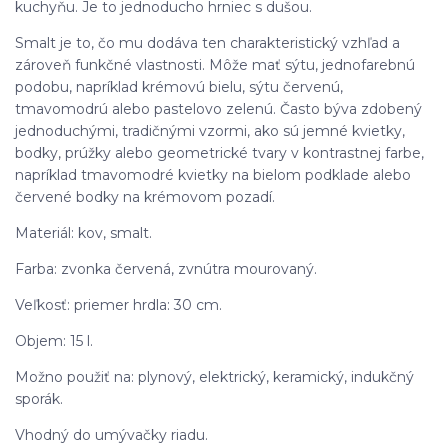
kuchyňu. Je to jednoducho hrniec s dušou.
Smalt je to, čo mu dodáva ten charakteristický vzhľad a
zároveň funkčné vlastnosti. Môže mať sýtu, jednofarebnú
podobu, napríklad krémovú bielu, sýtu červenú,
tmavomodrú alebo pastelovo zelenú. Často býva zdobený
jednoduchými, tradičnými vzormi, ako sú jemné kvietky,
bodky, prúžky alebo geometrické tvary v kontrastnej farbe,
napríklad tmavomodré kvietky na bielom podklade alebo
červené bodky na krémovom pozadí.
Materiál: kov, smalt.
Farba: zvonka červená, zvnútra mourovaný.
Veľkosť: priemer hrdla: 30 cm.
Objem: 15 l.
Možno použiť na: plynový, elektrický, keramický, indukčný
sporák.
Vhodný do umývačky riadu.