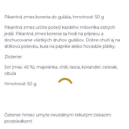
Pikantná zmes korenia do guláša, hmotnosť: 50 g
Pikantná zmes určite poteší každého milovníka ostrých
jedál. Pikantná zmes korenia sa hodí na prípravu a
dochucovanie všetkých druhov gulášov. Dobre chutí aj na
držkovú polievku, kura na paprike alebo hovädzie plátky.
Zloženie:
Soľ (max. 45 %), majoránka, chilli, rasca, koriander, cesnak,
cibuľa
Hmotnosť: 50 g.
Čistenie: hrniec umyte neutrálnym tekutým čistiacim
prostriedkom!