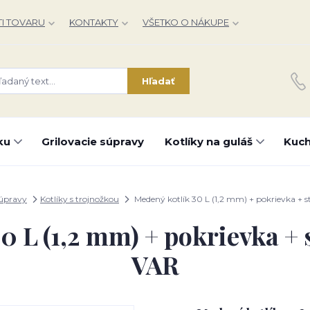
I TOVARU
KONTAKTY
VŠETKO O NÁKUPE
Hľadať
ku
Grilovacie súpravy
Kotlíky na guláš
Kuch
súpravy
Kotlíky s trojnožkou
Medený kotlík 30 L (1,2 mm) + pokrievka + s
0 L (1,2 mm) + pokrievka + 
VAR