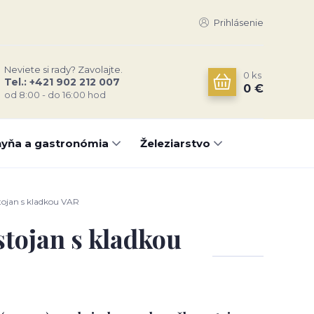
Prihlásenie
Neviete si rady? Zavolajte.
0
ks
Tel.: +421 902 212 007
0 €
od 8:00 - do 16:00 hod
yňa a gastronómia
Železiarstvo
tojan s kladkou VAR
stojan s kladkou