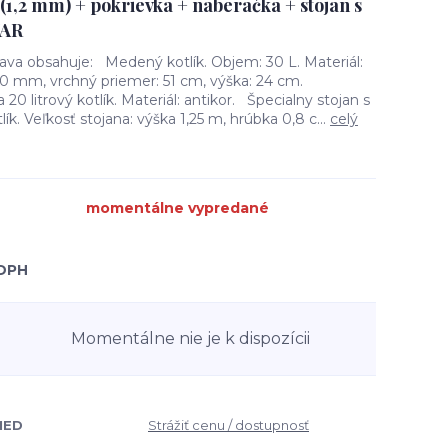
(1,2 mm) + pokrievka + naberačka + stojan s
WAR
ava obsahuje: Medený kotlík. Objem: 30 L. Materiál:
1,0 mm, vrchný priemer: 51 cm, výška: 24 cm.
20 litrový kotlík. Materiál: antikor. Špecialny stojan s
ík. Veľkosť stojana: výška 1,25 m, hrúbka 0,8 c...
celý
momentálne vypredané
 DPH
Momentálne nie je k dispozícii
MED
Strážiť cenu / dostupnosť