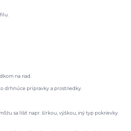
ilu.
edkom na riad.
ko drhnúce prípravky a prostriedky.
u sa líšiť napr. šírkou, výškou, iný typ pokrievky