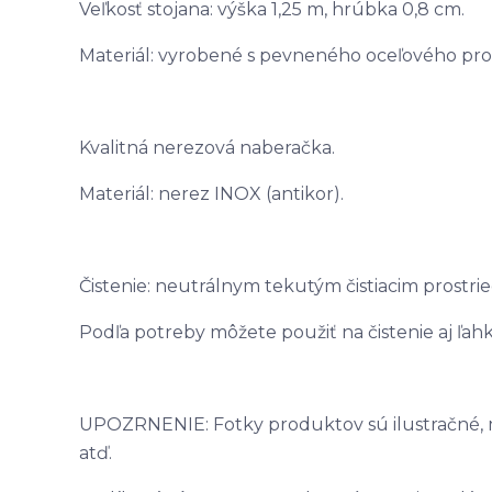
Veľkosť stojana: výška 1,25 m, hrúbka 0,8 cm.
Materiál: vyrobené s pevneného oceľového prof
Kvalitná nerezová naberačka.
Materiál: nerez INOX (antikor).
Čistenie: neutrálnym tekutým čistiacim prostri
Podľa potreby môžete použiť na čistenie aj ľah
UPOZRNENIE: Fotky produktov sú ilustračné, môž
atď.