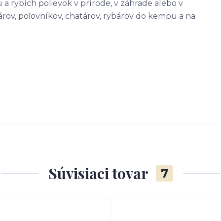
a rybích polievok v prírode, v záhrade alebo v
ov, poľovníkov, chatárov, rybárov do kempu a na
Súvisiaci tovar
7