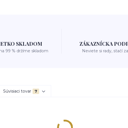
ŠETKO SKLADOM
ZÁKAZNÍCKA POD
 na 99 % držíme skladom
Neviete si rady, stačí z
Súvisiaci tovar
7