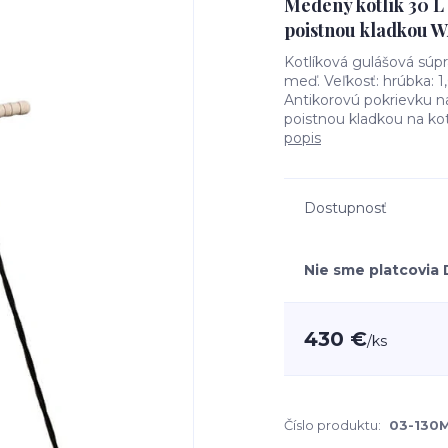
Medený kotlík 30 L 
poistnou kladkou 
Kotlíková gulášová súpr
meď. Veľkosť: hrúbka: 
Antikorovú pokrievku na 
poistnou kladkou na kotl
popis
Dostupnosť
Nie sme platcovia
430 €
/
ks
Číslo produktu:
03-130