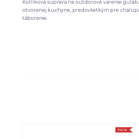
Kotlíková súprava na outdorové varenie gulášu 
otvorenej kuchyne, predovšetkým pre chalupár
táborenie.
Akcia