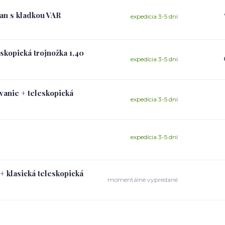
jan s kladkou VAR
expedícia 3-5 dní
eskopická trojnožka 1,40
expedícia 3-5 dní
ovanie + teleskopická
expedícia 3-5 dní
expedícia 3-5 dní
+ klasická teleskopická
momentálne vypredané