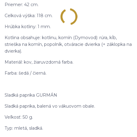
Priemer: 42 cm.
Celková výška: 118 cm.
Hrúbka kotliny: 1 mm.
Kotlina obsahuje: kotlinu, komín (Dymovod): rúra, kĺb,
strieška na komín, popolník, otváracie dvierka (+ záklopka na
dvierka).
Materiál: kov, žiaruvzdorná farba.
Farba: šedá / čierná.
Sladká paprika GURMÁN
Sladká paprika, balená vo vákuovom obale.
Veľkosť: 50 g.
Typ: mletá, sladká.