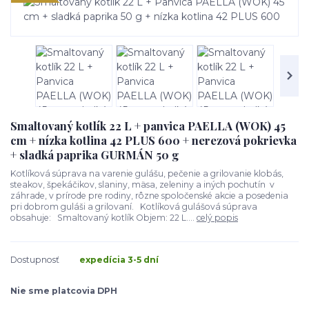
Smaltovaný kotlík 22 L + panvica PAELLA (WOK) 45
cm + nízka kotlina 42 PLUS 600 + nerezová pokrievka
+ sladká paprika GURMÁN 50 g
Kotlíková súprava na varenie gulášu, pečenie a grilovanie klobás,
steakov, špekáčikov, slaniny, mäsa, zeleniny a iných pochutín v
záhrade, v prírode pre rodiny, rôzne spoločenské akcie a posedenia
pri dobrom guláši a grilovaní. Kotlíková gulášová súprava
obsahuje: Smaltovaný kotlík Objem: 22 L....
celý popis
Dostupnosť
expedícia 3-5 dní
Nie sme platcovia DPH