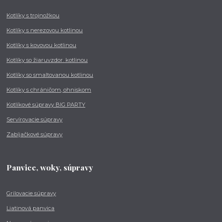
Kotlíky s trojnožkou
Kotlíky s nerezovou kotlinou
Kotlíky s kovovou kotlinou
Kotlíky so žiaruvzdor. kotlinou
Kotlíky so smaltovanou kotlinou
Kotlíky s chráničom, ohniskom
Kotlíkové súpravy BIG PARTY
Servírovacie súpravy
Zabíjačkové súpravy
Panvice, woky, súpravy
Grilovacie súpravy
Liatinová panvica