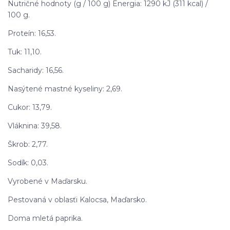
Nutričné hodnoty (g / 100 g) Energia: 1290 kJ (311 kcal) /
100 g.
Proteín: 16,53.
Tuk: 11,10.
Sacharidy: 16,56.
Nasýtené mastné kyseliny: 2,69.
Cukor: 13,79.
Vláknina: 39,58.
Škrob: 2,77.
Sodík: 0,03.
Vyrobené v Maďarsku.
Pestovaná v oblasťi Kalocsa, Maďarsko.
Doma mletá paprika.