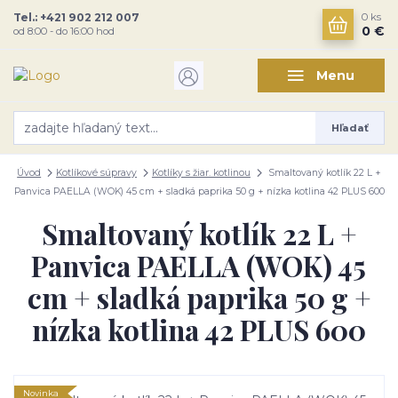
Tel.: +421 902 212 007
0
ks
0 €
od 8:00 - do 16:00 hod
Menu
Hľadať
Úvod
Kotlíkové súpravy
Kotlíky s žiar. kotlinou
Smaltovaný kotlík 22 L +
Panvica PAELLA (WOK) 45 cm + sladká paprika 50 g + nízka kotlina 42 PLUS 600
Smaltovaný kotlík 22 L +
Panvica PAELLA (WOK) 45
cm + sladká paprika 50 g +
nízka kotlina 42 PLUS 600
Novinka