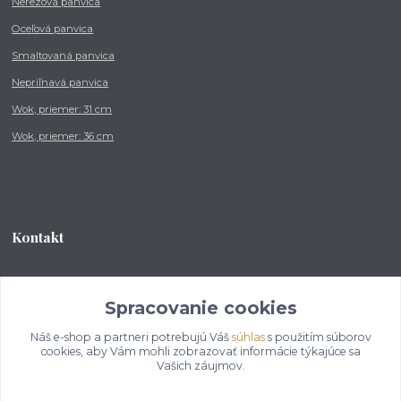
Nerezová panvica
Oceľová panvica
Smaltovaná panvica
Nepriľnavá panvica
Wok, priemer: 31 cm
Wok, priemer: 36 cm
Kontakt
Tel.: +421 902 212 007
od 8:00 - do 16:00 hod
Spracovanie cookies
Náš e-shop a partneri potrebujú Váš
súhlas
s použitím súborov
info@kotlikovesupravy.sk
cookies, aby Vám mohli zobrazovať informácie týkajúce sa
Vašich záujmov.