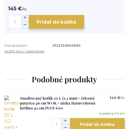
145 €
/
ks
Pridať do košíka
Číslo produktu:
0122124542600
Strážiť cenu / dostupnosť
Podobné produkty
Smaltovaný kotlík 20 L (1,2 mm) + železná
140 €
/
ks
panvica 46 cm WOK + nízka žiaruvzdorná
kotlina 42 cm PLUS 600
expedícia 3-5 dní
Pridať do košíka