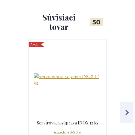
Súvisiaci
50
tovar
Akcia
TOP produkt
Servírovacia súprava INOX 12 ks
Servírova
expedícia 3-5 dní
e