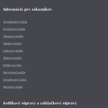
Informácie pre zákazníkov
Smaltovaný kotlík
Antikorový kotlík
Nerezový kotlík
Medený kotlík
Liatinový kotlík
Železný kotlík
Kotlík na ryby
Servírovací kotlík
Smaltovaný kotol
Nerezový kotol
Kotlíkové súpravy a zabíjačkové súpravy