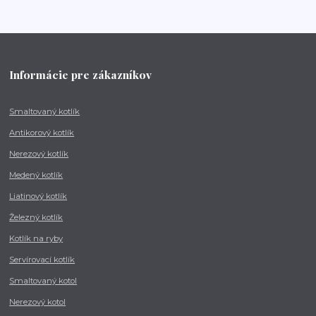
Informácie pre zákazníkov
Smaltovaný kotlík
Antikorový kotlík
Nerezový kotlík
Medený kotlík
Liatinový kotlík
Železný kotlík
Kotlík na ryby
Servírovací kotlík
Smaltovaný kotol
Nerezový kotol