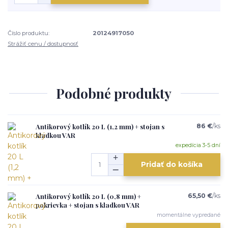
Číslo produktu:
20124917050
Strážiť cenu / dostupnosť
Podobné produkty
Antikorový kotlík 20 L (1,2 mm) + stojan s
86 €
/
ks
kladkou VAR
expedícia 3-5 dní
Pridať do košíka
Antikorový kotlík 20 L (0,8 mm) +
65,50 €
/
ks
pokrievka + stojan s kladkou VAR
momentálne vypredané