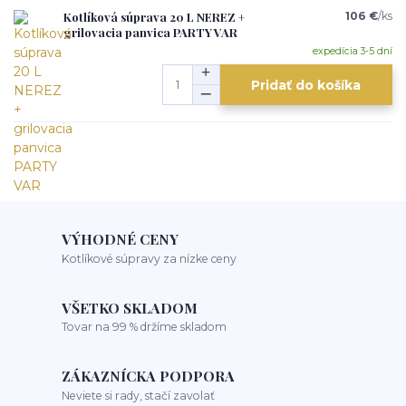
Kotlíková súprava 20 L NEREZ +
106 €
/
ks
grilovacia panvica PARTY VAR
expedícia 3-5 dní
Pridať do košíka
VÝHODNÉ CENY
Kotlíkové súpravy za nízke ceny
VŠETKO SKLADOM
Tovar na 99 % držíme skladom
ZÁKAZNÍCKA PODPORA
Neviete si rady, stačí zavolať