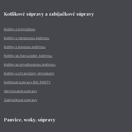
Kotlíkové súpravy a zabíjačkové súpravy
Kotlíky s trojnožkou
Kotlíky s nerezovou kotlinou
Kotlíky s kovovou kotlinou
Kotlíky so žiaruvzdor. kotlinou
Kotlíky so smaltovanou kotlinou
Kotlíky s chráničom, ohniskom
Kotlíkové súpravy BIG PARTY
Servírovacie súpravy
Zabíjačkové súpravy
Panvice, woky, súpravy