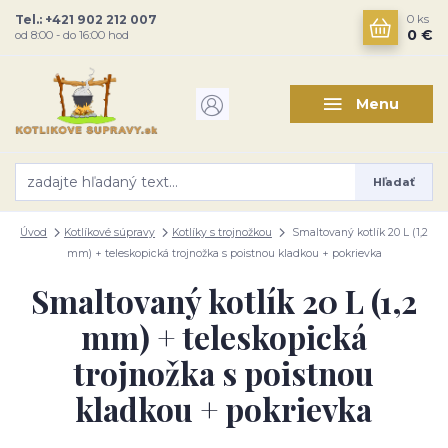
Tel.: +421 902 212 007
0
ks
0 €
od 8:00 - do 16:00 hod
Menu
Hľadať
Úvod
Kotlíkové súpravy
Kotlíky s trojnožkou
Smaltovaný kotlík 20 L (1,2
mm) + teleskopická trojnožka s poistnou kladkou + pokrievka
Smaltovaný kotlík 20 L (1,2
mm) + teleskopická
trojnožka s poistnou
kladkou + pokrievka