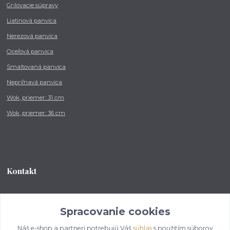
Grilovacie súpravy
Liatinová panvica
Nerezová panvica
Oceľová panvica
Smaltovaná panvica
Nepriľnavá panvica
Wok, priemer: 31 cm
Wok, priemer: 36 cm
Kontakt
Tel.: +421 902 212 007
od 8:00 - do 16:00 hod
Spracovanie cookies
Náš e-shop a partneri potrebujú Váš
súhlas
s použitím súborov