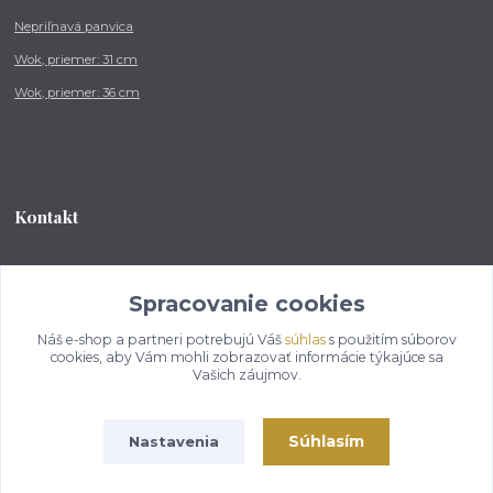
Nepriľnavá panvica
Wok, priemer: 31 cm
Wok, priemer: 36 cm
Kontakt
Tel.: +421 902 212 007
od 8:00 - do 16:00 hod
Spracovanie cookies
Náš e-shop a partneri potrebujú Váš
súhlas
s použitím súborov
info@kotlikovesupravy.sk
cookies, aby Vám mohli zobrazovať informácie týkajúce sa
Vašich záujmov.
Súhlasím
Nastavenia
Copyright © 2017-2050 kotlikovesupravy.sk, všetky práva vyhradené..