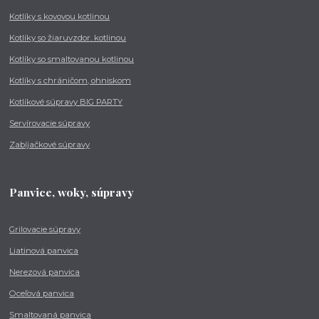
Kotlíky s kovovou kotlinou
Kotlíky so žiaruvzdor. kotlinou
Kotlíky so smaltovanou kotlinou
Kotlíky s chráničom, ohniskom
Kotlíkové súpravy BIG PARTY
Servírovacie súpravy
Zabíjačkové súpravy
Panvice, woky, súpravy
Grilovacie súpravy
Liatinová panvica
Nerezová panvica
Oceľová panvica
Smaltovaná panvica