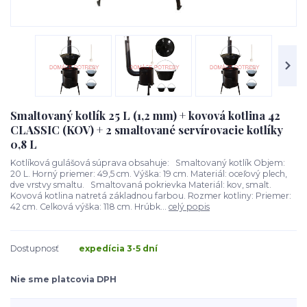
Smaltovaný kotlík 25 L (1,2 mm) + kovová kotlina 42
CLASSIC (KOV) + 2 smaltované servírovacie kotlíky
0,8 L
Kotlíková gulášová súprava obsahuje: Smaltovaný kotlík Objem:
20 L. Horný priemer: 49,5 cm. Výška: 19 cm. Materiál: oceľový plech,
dve vrstvy smaltu. Smaltovaná pokrievka Materiál: kov, smalt.
Kovová kotlina natretá základnou farbou. Rozmer kotliny: Priemer:
42 cm. Celková výška: 118 cm. Hrúbk...
celý popis
Dostupnosť
expedícia 3-5 dní
Nie sme platcovia DPH