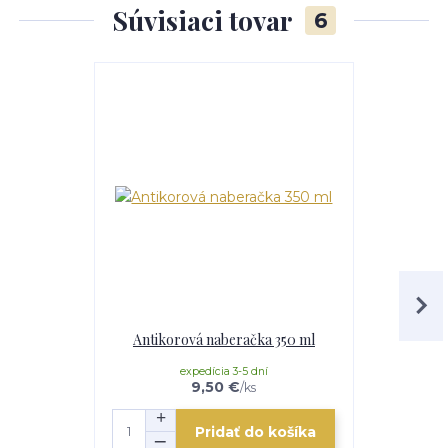
Súvisiaci tovar
6
Antikorová naberačka 350 ml
Drev
expedícia 3-5 dní
mome
9,50 €
/
ks
Pridať do košíka