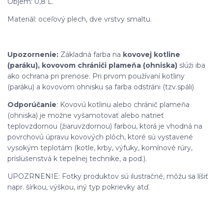
Objem: 0,8 L.
Materiál: oceľový plech, dve vrstvy smaltu.
Upozornenie:
Základná farba na
kovovej kotline
(paráku), kovovom chrániči plameňa (ohniska)
slúži iba
ako ochrana pri prenose. Pri prvom používaní kotliny
(paráku) a kovovom ohnisku sa farba odstráni (tzv.spáli)
Odporúčanie
: Kovovú kotlinu alebo chránič plameňa
(ohniska) je možne vyšamotovať alebo natrieť
teplovzdornou (žiaruvzdornou) farbou, ktorá je vhodná na
povrchovú úpravu kovových plôch, ktoré sú vystavené
vysokým teplotám (kotle, krby, výfuky, komínové rúry,
príslušenstvá k tepelnej technike, a pod.).
UPOZRNENIE: Fotky produktov sú ilustračné, môžu sa líšiť
napr. šírkou, výškou, iný typ pokrievky atď.