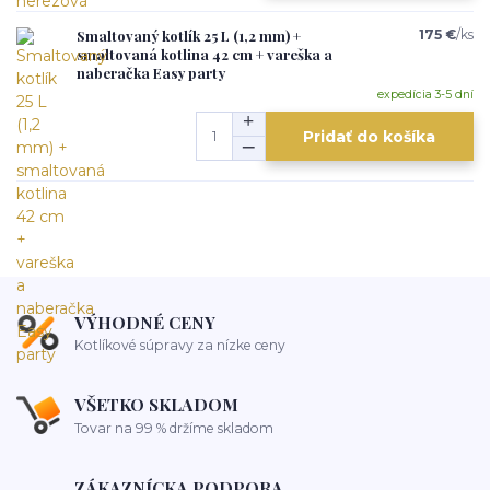
Smaltovaný kotlík 25 L (1,2 mm) +
175 €
/
ks
smaltovaná kotlina 42 cm + vareška a
naberačka Easy party
expedícia 3-5 dní
Pridať do košíka
VÝHODNÉ CENY
Kotlíkové súpravy za nízke ceny
VŠETKO SKLADOM
Tovar na 99 % držíme skladom
ZÁKAZNÍCKA PODPORA