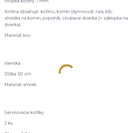
Hrúbka kotliny: 1 mm.
Kotlina obsahuje: kotlinu, komín (dymovod): rúra, kĺb,
strieška na komín, popolník, otváracie dvierka (+ záklopka na
dvierka).
Materiál: kov.
Vareška
Dĺžka: 50 cm
Materiál: smrek.
Servírovacie kotlíky
2 ks.