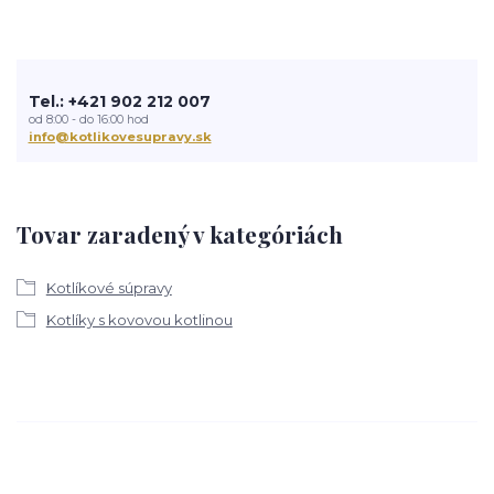
Tel.: +421 902 212 007
od 8:00 - do 16:00 hod
info@kotlikovesupravy.sk
Tovar zaradený v kategóriách
Kotlíkové súpravy
Kotlíky s kovovou kotlinou