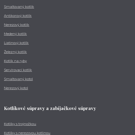
Smaltovaný kotlík
Antikorový kotlík
Nerezový kotlík
Medený kotlík
Liatinový kotlík
Železný kotlík
Kotlík na ryby
Servírovací kotlík
Smaltovaný kotol
Nerezový kotol
Kotlíkové súpravy a zabíjačkové súpravy
Kotlíky s trojnožkou
Kotlíky s nerezovou kotlinou