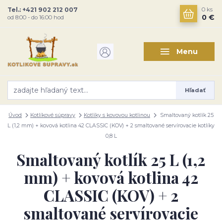
Tel.: +421 902 212 007
0
ks
0 €
od 8:00 - do 16:00 hod
Menu
Hľadať
Úvod
Kotlíkové súpravy
Kotlíky s kovovou kotlinou
Smaltovaný kotlík 25
L (1,2 mm) + kovová kotlina 42 CLASSIC (KOV) + 2 smaltované servírovacie kotlíky
0,8 L
Smaltovaný kotlík 25 L (1,2
mm) + kovová kotlina 42
CLASSIC (KOV) + 2
smaltované servírovacie