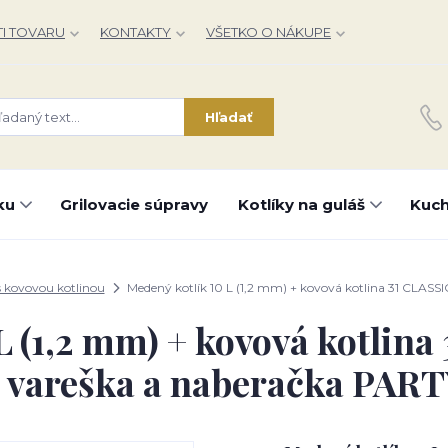
I TOVARU
KONTAKTY
VŠETKO O NÁKUPE
Hľadať
ku
Grilovacie súpravy
Kotlíky na guláš
Kuch
s kovovou kotlinou
Medený kotlík 10 L (1,2 mm) + kovová kotlina 31 CLASS
L (1,2 mm) + kovová kotlin
 vareška a naberačka PAR