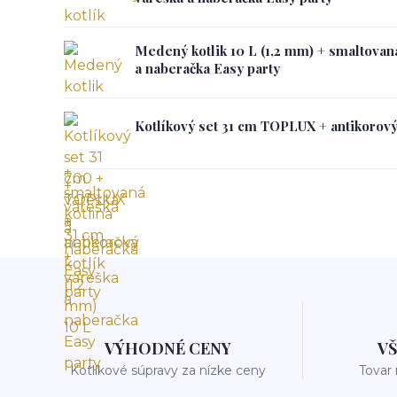
Medený kotlik 10 L (1,2 mm) + smaltovaná
a naberačka Easy party
Kotlíkový set 31 cm TOPLUX + antikorový 
VÝHODNÉ CENY
V
Kotlíkové súpravy za nízke ceny
Tovar