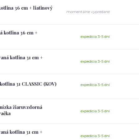
otlina 36 cm + liatinový
momentálne vypredané
á kotlina 36 cm +
expedícia 3-5 dní
vaná kotlina 31 cm +
expedícia 3-5 dní
 kotlina 31 CLASSIC (KOV)
expedícia 3-5 dní
 nízka žiaruvzdorná
expedícia 3-5 dní
račka
aná kotlina 31 cm +
expedícia 3-5 dní