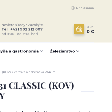
Prihlásenie
Neviete si rady? Zavolajte.
0
ks
Tel.: +421 902 212 007
0 €
od 8:00 - do 16:00 hod
yňa a gastronómia
Železiarstvo
IC (KOV) + vareška a naberačka PARTY
a 31 CLASSIC (KOV)
TY