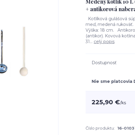
Medený kotlík 10 L
+ antikorová naber
Kotlíková gulášová súp
meď, medená rukoväť. 
Výška: 18 cm. Antikoro
(antikor). Kovová kotli
31...
celý popis
Dostupnosť
Nie sme platcovia
225,90 €
/
ks
Číslo produktu:
16-010