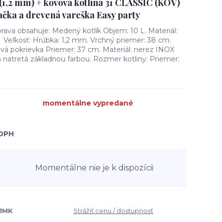
 (1,2 mm) + kovová kotlina 31 CLASSIC (KOV)
ačka a drevená vareška Easy party
rava obsahuje: Medený kotlík Objem: 10 L. Materiál:
Veľkosť: Hrúbka: 1,2 mm. Vrchný priemer: 38 cm.
vá pokrievka Priemer: 37 cm. Materiál: nerez INOX
na natretá základnou farbou. Rozmer kotliny: Priemer:
momentálne vypredané
 DPH
Momentálne nie je k dispozícii
31MK
Strážiť cenu / dostupnosť