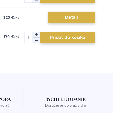
Detail
325 €
/
ks
174 €
/
ks
Pridať do košíka
PORA
RÝCHLE DODANIE
avolať
Doručenie do 3 až 5 dní