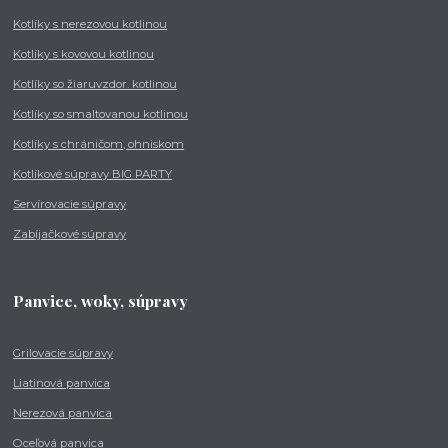
Kotlíky s nerezovou kotlinou
Kotlíky s kovovou kotlinou
Kotlíky so žiaruvzdor. kotlinou
Kotlíky so smaltovanou kotlinou
Kotlíky s chráničom, ohniskom
Kotlíkové súpravy BIG PARTY
Servírovacie súpravy
Zabíjačkové súpravy
Panvice, woky, súpravy
Grilovacie súpravy
Liatinová panvica
Nerezová panvica
Oceľová panvica