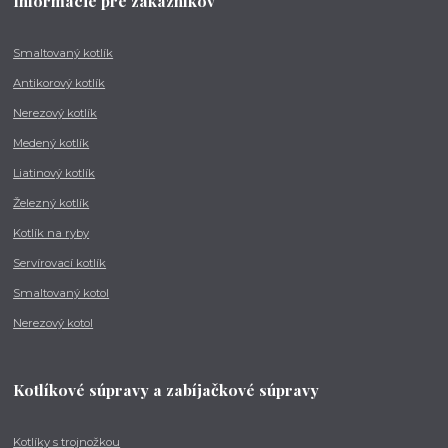
Informácie pre zákazníkov
Smaltovaný kotlík
Antikorový kotlík
Nerezový kotlík
Medený kotlík
Liatinový kotlík
Železný kotlík
Kotlík na ryby
Servírovací kotlík
Smaltovaný kotol
Nerezový kotol
Kotlíkové súpravy a zabíjačkové súpravy
Kotlíky s trojnožkou