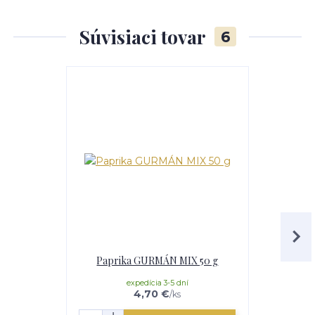
Súvisiaci tovar
6
TOP produkt
Paprika GURMÁN MIX 50 g
Paprika
expedícia 3-5 dní
e
4,70 €
/
ks