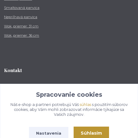
Smaltovaná panvica
Nepriľnavá panvica
Wok, priemer: 31 cm
Wok, priemer: 36 cm
Kontakt
Tel.: +421 902 212 007
od 8:00 - do 16:00 hod
Spracovanie cookies
Náš e-shop a partneri potrebujú Váš
súhlas
s použitím súborov
info@kotlikovesupravy.sk
cookies, aby Vám mohli zobrazovať informácie týkajúce sa
Vašich záujmov.
Súhlasím
Nastavenia