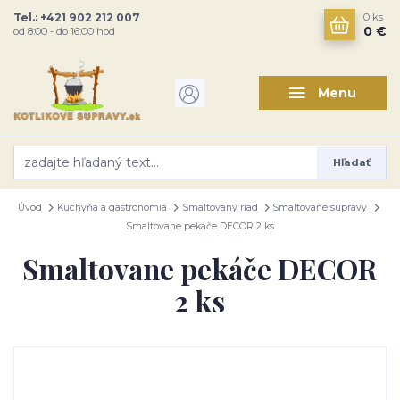
Tel.: +421 902 212 007
0
ks
0 €
od 8:00 - do 16:00 hod
Menu
Hľadať
Úvod
Kuchyňa a gastronómia
Smaltovaný riad
Smaltované súpravy
Smaltovane pekáče DECOR 2 ks
Smaltovane pekáče DECOR
2 ks