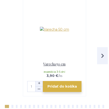
Varecha 50 cm
Obraca
expedícia 3-5 dní
e
3,90 €
/
ks
Pridať do košíka