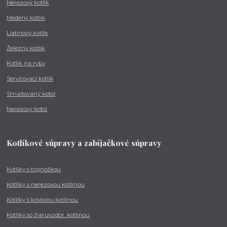
Nerezový kotlík
Medený kotlík
Liatinový kotlík
Železný kotlík
Kotlík na ryby
Servírovací kotlík
Smaltovaný kotol
Nerezový kotol
Kotlíkové súpravy a zabíjačkové súpravy
Kotlíky s trojnožkou
Kotlíky s nerezovou kotlinou
Kotlíky s kovovou kotlinou
Kotlíky so žiaruvzdor. kotlinou