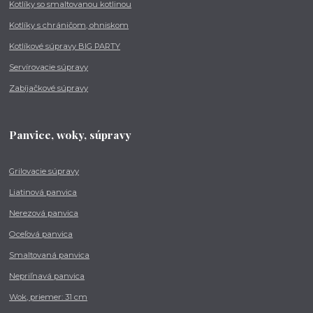
Kotlíky so smaltovanou kotlinou
Kotlíky s chráničom, ohniskom
Kotlíkové súpravy BIG PARTY
Servírovacie súpravy
Zabíjačkové súpravy
Panvice, woky, súpravy
Grilovacie súpravy
Liatinová panvica
Nerezová panvica
Oceľová panvica
Smaltovaná panvica
Nepriľnavá panvica
Wok, priemer: 31 cm