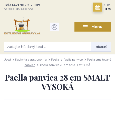
Tel.: +421 902 212 007
0
ks
0 €
od 8:00 - do 16:00 hod
Menu
Hľadať
Úvod
Kuchyňa a gastronómia
Paella
Paella panvice
Paella smaltované
panvice
Paella panvica 28 cm SMALT VYSOKÁ
Paella panvica 28 cm SMALT
VYSOKÁ