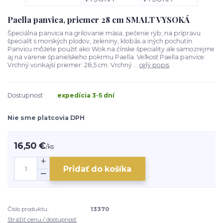
Paella panvica, priemer 28 cm SMALT VYSOKÁ
Špeciálna panvica na grilovanie mäsa, pečenie rýb, na prípravu
špecialít s morských plodov, zeleniny, klobás a iných pochutín.
Panvicu môžete použiť ako Wok na čínske špeciality ale samozrejme
aj na varenie španielskeho pokrmu Paella. Veľkosť Paella panvice:
Vrchný vonkajší priemer: 28,5 cm. Vrchný ...
celý popis
Dostupnosť
expedícia 3-5 dní
Nie sme platcovia DPH
16,50 €
/
ks
Pridať do košíka
Číslo produktu:
13370
Strážiť cenu / dostupnosť