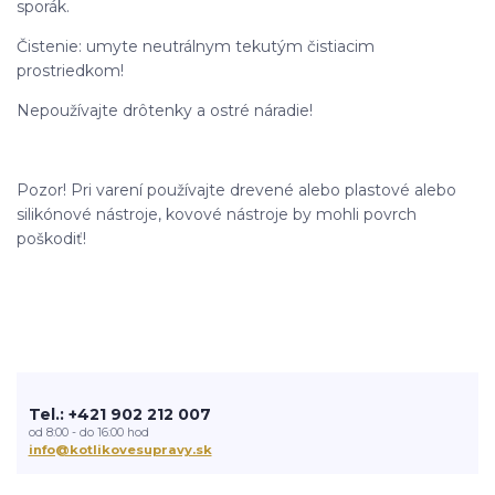
sporák.
Čistenie: umyte neutrálnym tekutým čistiacim
prostriedkom!
Nepoužívajte drôtenky a ostré náradie!
Pozor! Pri varení používajte drevené alebo plastové alebo
silikónové nástroje, kovové nástroje by mohli povrch
poškodiť!
Tel.: +421 902 212 007
od 8:00 - do 16:00 hod
info@kotlikovesupravy.sk