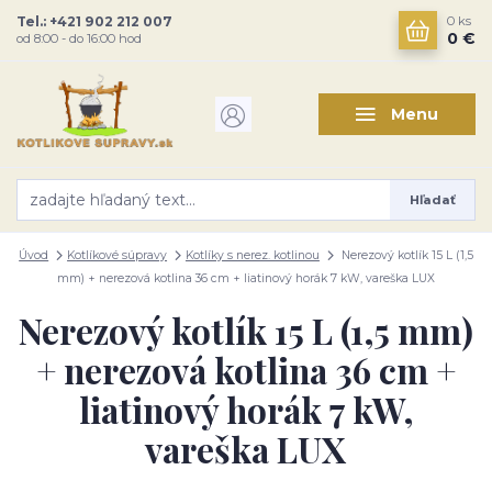
Tel.: +421 902 212 007
0
ks
0 €
od 8:00 - do 16:00 hod
Menu
Hľadať
Úvod
Kotlíkové súpravy
Kotlíky s nerez. kotlinou
Nerezový kotlík 15 L (1,5
mm) + nerezová kotlina 36 cm + liatinový horák 7 kW, vareška LUX
Nerezový kotlík 15 L (1,5 mm)
+ nerezová kotlina 36 cm +
liatinový horák 7 kW,
vareška LUX