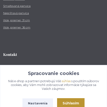
Smaltovaná panvica
Nepriľnavá panvica
Wok, priemer: 31 cm
Wok, priemer: 36 cm
Kontakt
Tel.: +421 902 212 007
od 8:00 - do 16:00 hod
Spracovanie cookies
Náš e-shop a partneri potrebujú Váš
súhlas
s použitím súborov
info@kotlikovesupravy.sk
cookies, aby Vám mohli zobrazovať informácie týkajúce sa
Vašich záujmov.
Súhlasím
Nastavenia