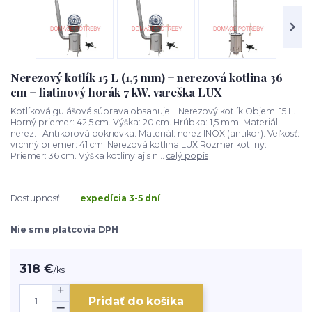
Nerezový kotlík 15 L (1,5 mm) + nerezová kotlina 36
cm + liatinový horák 7 kW, vareška LUX
Kotlíková gulášová súprava obsahuje: Nerezový kotlík Objem: 15 L.
Horný priemer: 42,5 cm. Výška: 20 cm. Hrúbka: 1,5 mm. Materiál:
nerez. Antikorová pokrievka. Materiál: nerez INOX (antikor). Veľkosť:
vrchný priemer: 41 cm. Nerezová kotlina LUX Rozmer kotliny:
Priemer: 36 cm. Výška kotliny aj s n...
celý popis
Dostupnosť
expedícia 3-5 dní
Nie sme platcovia DPH
318 €
/
ks
Pridať do košíka