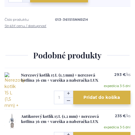
Číslo produktu:
013-361515NNRZH
Strážiť cenu / dostupnosť
Podobné produkty
Nerezový kotlík 15 L (1,5 mm) + nerezová
293 €
/
ks
kotlina 36 cm + vareška a naberačka LUX
expedícia 3-5 dní
Pridať do košíka
Antikorový kotlík 15 L (1,2 mm) + nerezová
235 €
/
ks
kotlina 36 cm + vareška a naberačka LUX
expedícia 3-5 dní