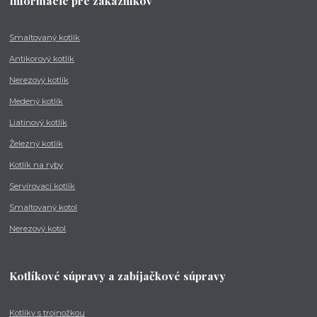
Informácie pre zákazníkov
Smaltovaný kotlík
Antikorový kotlík
Nerezový kotlík
Medený kotlík
Liatinový kotlík
Železný kotlík
Kotlík na ryby
Servírovací kotlík
Smaltovaný kotol
Nerezový kotol
Kotlíkové súpravy a zabíjačkové súpravy
Kotlíky s trojnožkou