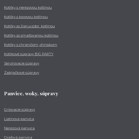
Kotlíky s nerezovou kotlinou
Kotlíky s kovovou kotlinou
Kotlíky so žiaruvzdor. kotlinou
Kotlíky so smaltovanou kotlinou
Kotlíky s chráničom, ohniskom
Kotlíkové súpravy BIG PARTY
Servírovacie súpravy
Zabíjačkové súpravy
Panvice, woky, súpravy
Grilovacie súpravy
Liatinová panvica
Nerezová panvica
Oceľová panvica