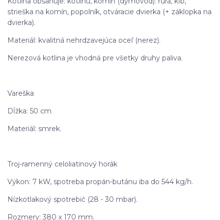
Kotlina obsahuje: kotlinu, komín (dymovod): rúra, kĺb,
strieška na komín, popolník, otváracie dvierka (+ záklopka na
dvierka).
Materiál: kvalitná nehrdzavejúca oceľ (nerez).
Nerezová kotlina je vhodná pre všetky druhy paliva.
Vareška
Dĺžka: 50 cm
Materiál: smrek.
Troj-ramenný celoliatinový horák
Výkon: 7 kW, spotreba propán-butánu iba do 544 kg/h.
Nízkotlakový spotrebič (28 - 30 mbar).
Rozmery: 380 x 170 mm.