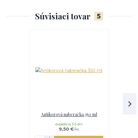
Súvisiaci tovar
5
Antikorová naberačka 350 ml
Drev
expedícia 3-5 dní
mome
9,50 €
/
ks