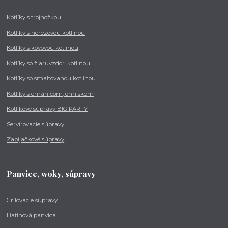
Kotlíky s trojnožkou
Kotlíky s nerezovou kotlinou
Kotlíky s kovovou kotlinou
Kotlíky so žiaruvzdor. kotlinou
Kotlíky so smaltovanou kotlinou
Kotlíky s chráničom, ohniskom
Kotlíkové súpravy BIG PARTY
Servírovacie súpravy
Zabíjačkové súpravy
Panvice, woky, súpravy
Grilovacie súpravy
Liatinová panvica