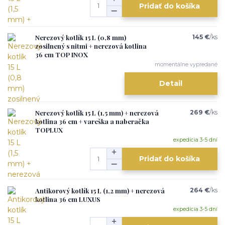
Pridať do košíka
Nerezový kotlík 15 L (0,8 mm)
145 €
/
ks
zosilnený s nitmi + nerezová kotlina
36 cm TOP INOX
momentálne vypredané
Detail
Nerezový kotlík 15 L (1,5 mm) + nerezová
269 €
/
ks
kotlina 36 cm + vareška a naberačka
TOPLUX
expedícia 3-5 dní
Pridať do košíka
Antikorový kotlík 15 L (1,2 mm) + nerezová
264 €
/
ks
kotlina 36 cm LUXUS
expedícia 3-5 dní