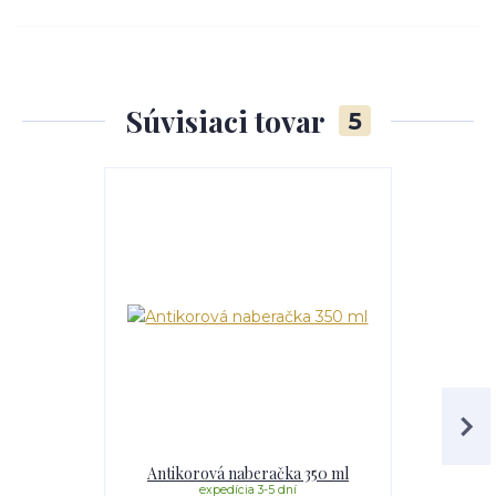
Súvisiaci tovar
5
Akcia
Antikorová naberačka 350 ml
Servírovac
expedícia 3-5 dní
e