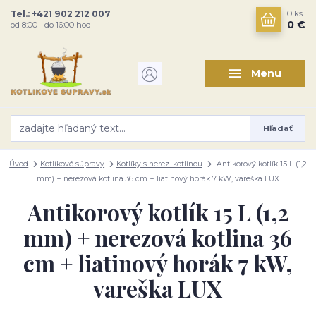
Tel.: +421 902 212 007
0
ks
0 €
od 8:00 - do 16:00 hod
Menu
Hľadať
Úvod
Kotlíkové súpravy
Kotlíky s nerez. kotlinou
Antikorový kotlík 15 L (1,2
mm) + nerezová kotlina 36 cm + liatinový horák 7 kW, vareška LUX
Antikorový kotlík 15 L (1,2
mm) + nerezová kotlina 36
cm + liatinový horák 7 kW,
vareška LUX