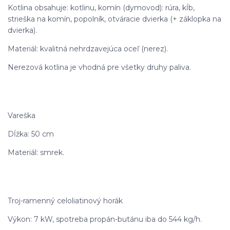
Kotlina obsahuje: kotlinu, komín (dymovod): rúra, kĺb,
strieška na komín, popolník, otváracie dvierka (+ záklopka na
dvierka).
Materiál: kvalitná nehrdzavejúca oceľ (nerez).
Nerezová kotlina je vhodná pre všetky druhy paliva.
Vareška
Dĺžka: 50 cm
Materiál: smrek.
Troj-ramenný celoliatinový horák
Výkon: 7 kW, spotreba propán-butánu iba do 544 kg/h.