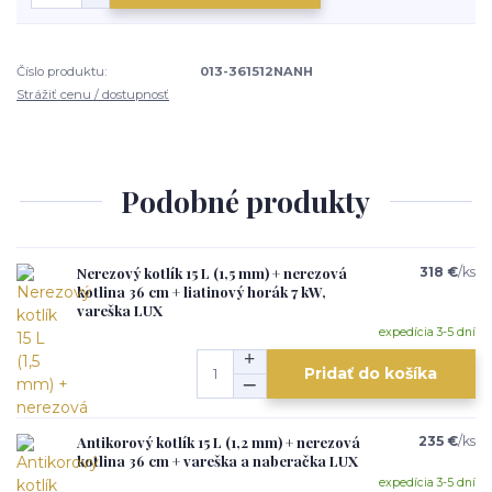
Číslo produktu:
013-361512NANH
Strážiť cenu / dostupnosť
Podobné produkty
Nerezový kotlík 15 L (1,5 mm) + nerezová
318 €
/
ks
kotlina 36 cm + liatinový horák 7 kW,
vareška LUX
expedícia 3-5 dní
Pridať do košíka
Antikorový kotlík 15 L (1,2 mm) + nerezová
235 €
/
ks
kotlina 36 cm + vareška a naberačka LUX
expedícia 3-5 dní