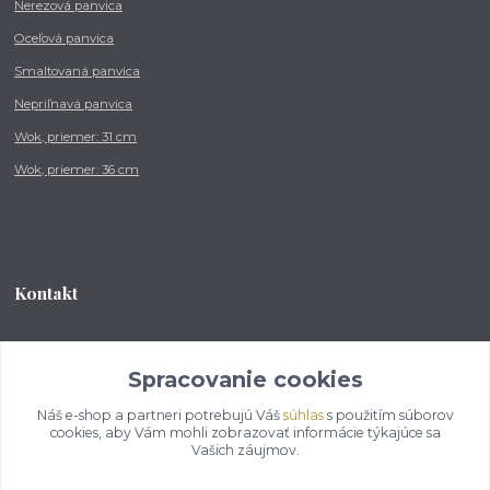
Nerezová panvica
Oceľová panvica
Smaltovaná panvica
Nepriľnavá panvica
Wok, priemer: 31 cm
Wok, priemer: 36 cm
Kontakt
Tel.: +421 902 212 007
od 8:00 - do 16:00 hod
Spracovanie cookies
Náš e-shop a partneri potrebujú Váš
súhlas
s použitím súborov
info@kotlikovesupravy.sk
cookies, aby Vám mohli zobrazovať informácie týkajúce sa
Vašich záujmov.