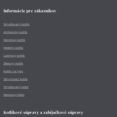
Informácie pre zákazníkov
Smaltovaný kotlík
Antikorový kotlík
Nerezový kotlík
Medený kotlík
Liatinový kotlík
Železný kotlík
Kotlík na ryby
Servírovací kotlík
Smaltovaný kotol
Nerezový kotol
Kotlíkové súpravy a zabíjačkové súpravy