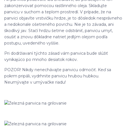
zakonzervovať pomocou rastlinného oleja. Skladujte
panvicu v suchom a teplom prostredí. V prípade, že na
panvici objavíte vrstvičku hrdze, je to dôsledok nesprávneho
a nedokonale ošetreného povrchu. Nie je to závada, ani
škodlivý jav. Stačí hrdzu šetrne odstrániť, panvicu umyť,
osušiť a znovu dôkladne natrieť jedlým olejom podľa
postupu, uvedeného vyššie.
Pri dodržiavaní týchto zásad vám panvica bude slúžiť
vynikajúco po mnoho desiatok rokov.
POZOR! Nikdy nenechávajte panvicu odmočiť. Keď sa
pokrm pripáli, vydrhnite panvicu hrubou hubkou.
Neumývajte v umývačke riadu!