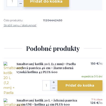
Pridať do košíka
Číslo produktu:
11204442450
Strážiť cenu / dostupnosť
Podobné produkty
Smaltovaný kotlík 20 L (1,2 mm) + Paella
150 €
/
ks
oceľová panvica 46 cm + žiaruvzdorná
vysoká kotlina 42 PLUS 600
expedícia 3-5 dní
Pridať do košíka
Smaltovaný kotlík 20 L + železná panvica
7 % zľava
126 €
/
ks
44 cm UNI + kotlina 42 cm PLUS 600