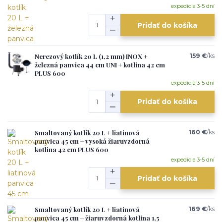
expedícia 3-5 dní
Pridať do košíka
Nerezový kotlík 20 L (1,2 mm) INOX +
159 €
/
ks
železná panvica 44 cm UNI + kotlina 42 cm
PLUS 600
expedícia 3-5 dní
Pridať do košíka
Smaltovaný kotlík 20 L + liatinová
160 €
/
ks
panvica 45 cm + vysoká žiaruvzdorná
kotlina 42 cm PLUS 600
expedícia 3-5 dní
Pridať do košíka
Smaltovaný kotlík 20 L + liatinová
169 €
/
ks
panvica 45 cm + žiaruvzdorná kotlina 1,5