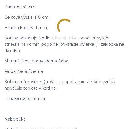
Priemer: 42 cm.
Celková výška: 118 cm.
Hrúbka kotliny: 1 mm.
Kotlina obsahuje: kotlinu, komín (dymovod): rúra, kĺb,
strieška na komín, popolník, otváracie dvierka (+ záklopka na
dvierka).
Materiál: kov, žiaruvzdorná farba.
Farba: šedá / čierna.
Kotlina má zosilnený rošt na popol v mieste, kde vzniká
najväčšia teplota v kotline.
Hrúbka roštu: 4 mm.
Naberačka