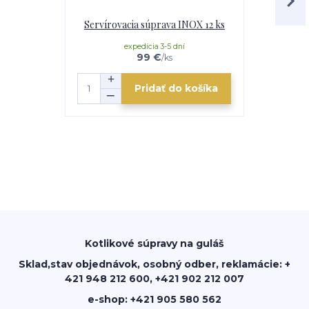
Servírovacia súprava INOX 12 ks
Servírova
expedícia 3-5 dní
e
99 €
/
ks
Pridať do košíka
Kotlikové súpravy na guláš
Sklad,stav objednávok, osobný odber, reklamácie: +
421 948 212 600, +421 902 212 007
e-shop: +421 905 580 562