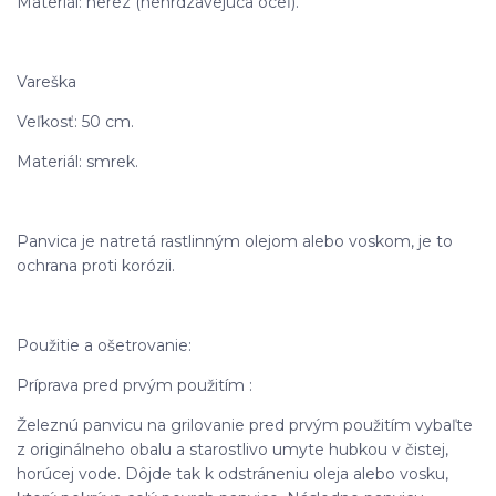
Materiál: nerez (nehrdzavejúca oceľ).
Vareška
Veľkosť: 50 cm.
Materiál: smrek.
Panvica je natretá rastlinným olejom alebo voskom, je to
ochrana proti korózii.
Použitie a ošetrovanie:
Príprava pred prvým použitím :
Železnú panvicu na grilovanie pred prvým použitím vybaľte
z originálneho obalu a starostlivo umyte hubkou v čistej,
horúcej vode. Dôjde tak k odstráneniu oleja alebo vosku,