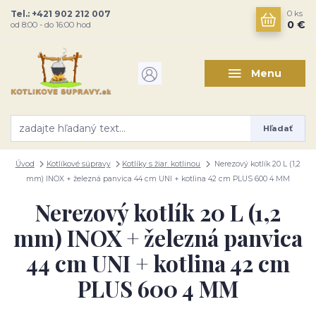
Tel.: +421 902 212 007
0
ks
0 €
od 8:00 - do 16:00 hod
Menu
Hľadať
Úvod
Kotlíkové súpravy
Kotlíky s žiar. kotlinou
Nerezový kotlík 20 L (1,2
mm) INOX + železná panvica 44 cm UNI + kotlina 42 cm PLUS 600 4 MM
Nerezový kotlík 20 L (1,2
mm) INOX + železná panvica
44 cm UNI + kotlina 42 cm
PLUS 600 4 MM