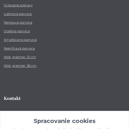
Grilovacie súpravy
Liatinová panvica
Nerezová panvica
Oceľová panvica
Smaltovaná panvica
Nepriľnavá panvica
Wok, priemer: 31 cm
Wok, priemer: 36 cm
Kontakt
Tel.: +421 902 212 007
od 8:00 - do 16:00 hod
Spracovanie cookies