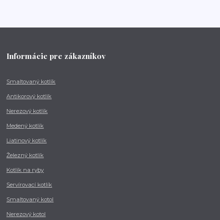
Informácie pre zákazníkov
Smaltovaný kotlík
Antikorový kotlík
Nerezový kotlík
Medený kotlík
Liatinový kotlík
Železný kotlík
Kotlík na ryby
Servírovací kotlík
Smaltovaný kotol
Nerezový kotol