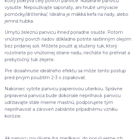
ktorý pokrýva celý povrch panvice. Následne panvicu
vysušte. Nepoužívajte saponáty, ani hrubé umývacie
pomôcky/drôtenka/. Ideálna je mäkká kefa na riady, alebo
jemná hubka.
Umytú železnú panvicu ihneď poriadne osušte. Potom
vnútorný povrch riadov dôkladne potrite rastlinným olejom
bez pridanej soli. Môžete použiť aj stužený tuk, ktorý
rozotriete po vnútornej strane riadu, necháte ho prehriať a
prebytočný tuk zlejete.
Pre dosiahnutie ideálneho efektu sa môže tento postup
pred prvým použitím 2-3 x zopakovať.
Nakoniec vytrite panvicu papierovou utierkou. Správne
pripravená panvica bude dokonale nepriľnavá. panvicu
udržiavajte stále mierne mastnú, podporujete tým
nepriľnavosť a zároveň zabránite prípadnému vzniku
korózie.
Ak panvicu používate iba zriedkavo, do poručujeme ich