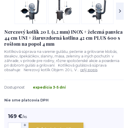
Nerezový kotlík 20 L (1,2 mm) INOX + železná panvica
44 cm UNI + žiaruvzdorná kotlina 42 cm PLUS 600 s
roštom na popol 4 mm
Kotlíková súprava na varenie gulášu, pečenie a grilovanie klobás,
steakov, špekáčikov, slaniny, mäsa, zeleniny a iných pochutín v
záhrade, v prírode pre rodiny, rôzne spoločenské akcie a posedenia
pri dobrom guláši a grilovaní. Kotlíková gulášová súprava
obsahuje: Nerezový kotlík Objem: 20 L. V...
celý popis
Dostupnosť
expedícia 3-5 dní
Nie sme platcovia DPH
169 €
/
ks