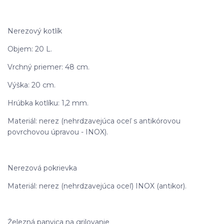
Nerezový kotlík
Objem: 20 L.
Vrchný priemer: 48 cm.
Výška: 20 cm.
Hrúbka kotlíku: 1,2 mm.
Materiál: nerez (nehrdzavejúca oceľ s antikórovou
povrchovou úpravou - INOX).
Nerezová pokrievka
Materiál: nerez (nehrdzavejúca oceľ) INOX (antikor).
Železná panvica na grilovanie