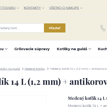
I TOVARU
KONTAKTY
VŠETKO O NÁKUPE
Hľadať
ku
Grilovacie súpravy
Kotlíky na guláš
Kuch
otlíky na guláš
Medené kotlíky
Medený kotlík 14 L (1,2 mm) + antikorová
ík 14 L (1,2 mm) + antikoro
Medený kotlík 14 L 
Medený kotlík 14 L + a