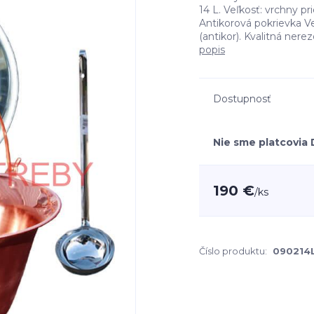
14 L. Veľkosť: vrchny 
Antikorová pokrievka V
(antikor). Kvalitná ner
popis
Dostupnosť
Nie sme platcovia
190 €
/
ks
Číslo produktu:
090214