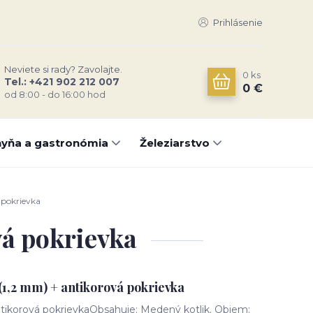
Prihlásenie
Neviete si rady? Zavolajte.
0
ks
Tel.: +421 902 212 007
0 €
od 8:00 - do 16:00 hod
yňa a gastronómia
Železiarstvo
 pokrievka
vá pokrievka
(1,2 mm) + antikorová pokrievka
ntikorová pokrievkaObsahuje: Medený kotlik. Objem: