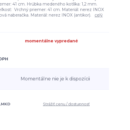
priemer: 41 cm. Hrúbka medeného kotlíka: 1,2 mm.
eľkosť: Vrchný priemer: 41 cm. Materiál: nerez INOX
ezová naberačka. Materiál: nerez INOX (antikor).
celý
momentálne vypredané
 DPH
Momentálne nie je k dispozícii
LMKD
Strážiť cenu / dostupnosť