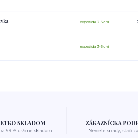
evka
expedícia 3-5 dní
expedícia 3-5 dní
ŠETKO SKLADOM
ZÁKAZNÍCKA POD
 na 99 % držíme skladom
Neviete si rady, stačí z