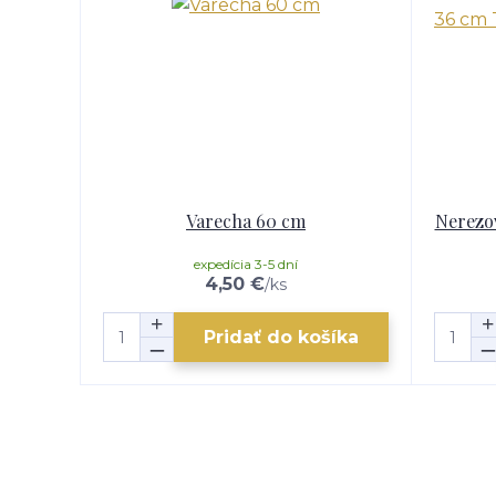
Varecha 60 cm
Nerezov
expedícia 3-5 dní
4,50 €
/
ks
Pridať do košíka