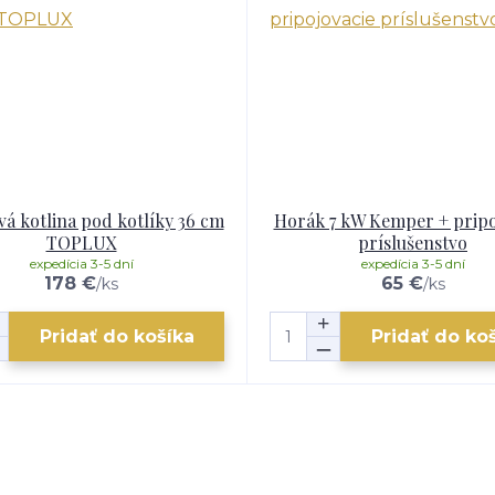
á kotlina pod kotlíky 36 cm
Horák 7 kW Kemper + pripo
TOPLUX
príslušenstvo
expedícia 3-5 dní
expedícia 3-5 dní
178 €
65 €
/
ks
/
ks
Pridať do košíka
Pridať do ko