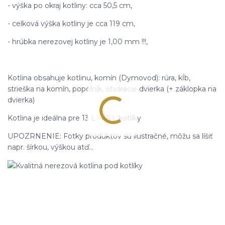
- výška po okraj kotliny: cca 50,5 cm,
- celková výška kotliny je cca 119 cm,
- hrúbka nerezovej kotliny je 1,00 mm !!!,
Kotlina obsahuje kotlinu, komín (Dymovod): rúra, kĺb,
strieška na komín, popolník, otváracie dvierka (+ záklopka na
dvierka)
Kotlina je ideálna pre 13 L – 16 L kotlíky
UPOZRNENIE: Fotky produktov sú ilustračné, môžu sa líšiť
napr. šírkou, výškou atď...