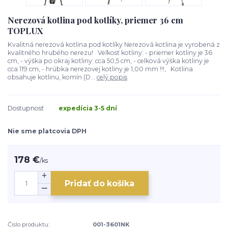
Nerezová kotlina pod kotlíky, priemer 36 cm
TOPLUX
Kvalitná nerezová kotlina pod kotlíky Nerezová kotlina je vyrobená z
kvalitného hrubého nerezu! Veľkosť kotliny: - priemer kotliny je 36
cm, - výška po okraj kotliny: cca 50,5 cm, - celková výška kotliny je
cca 119 cm, - hrúbka nerezovej kotliny je 1,00 mm !!!, Kotlina
obsahuje kotlinu, komín (D...
celý popis
Dostupnosť
expedícia 3-5 dní
Nie sme platcovia DPH
178 €
/
ks
Pridať do košíka
Číslo produktu:
001-3601NK