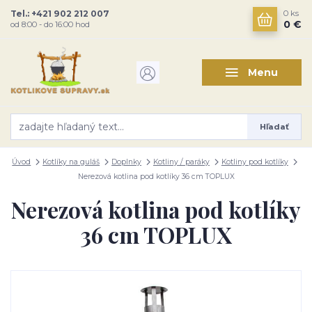
Tel.: +421 902 212 007
0
ks
0 €
od 8:00 - do 16:00 hod
Menu
Hľadať
Úvod
Kotlíky na guláš
Doplnky
Kotliny / paráky
Kotliny pod kotlíky
Nerezová kotlina pod kotlíky 36 cm TOPLUX
Nerezová kotlina pod kotlíky
36 cm TOPLUX