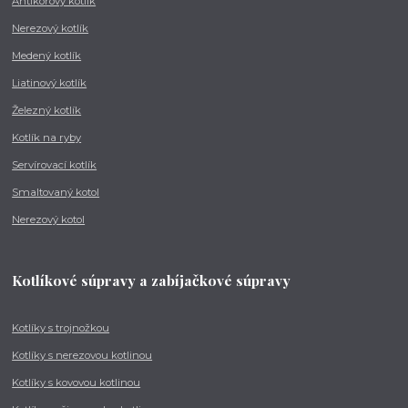
Antikorový kotlík
Nerezový kotlík
Medený kotlík
Liatinový kotlík
Železný kotlík
Kotlík na ryby
Servírovací kotlík
Smaltovaný kotol
Nerezový kotol
Kotlíkové súpravy a zabíjačkové súpravy
Kotlíky s trojnožkou
Kotlíky s nerezovou kotlinou
Kotlíky s kovovou kotlinou