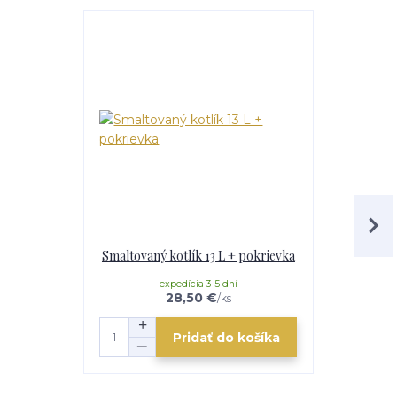
Smaltovaný kotlík 13 L + pokrievka
Antikorový 
expedícia 3-5 dní
e
28,50 €
/
ks
Pridať do košíka