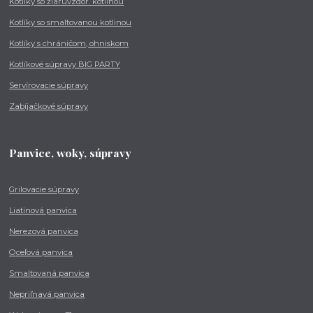
Kotlíky so žiaruvzdor. kotlinou
Kotlíky so smaltovanou kotlinou
Kotlíky s chráničom, ohniskom
Kotlíkové súpravy BIG PARTY
Servírovacie súpravy
Zabíjačkové súpravy
Panvice, woky, súpravy
Grilovacie súpravy
Liatinová panvica
Nerezová panvica
Oceľová panvica
Smaltovaná panvica
Nepriľnavá panvica