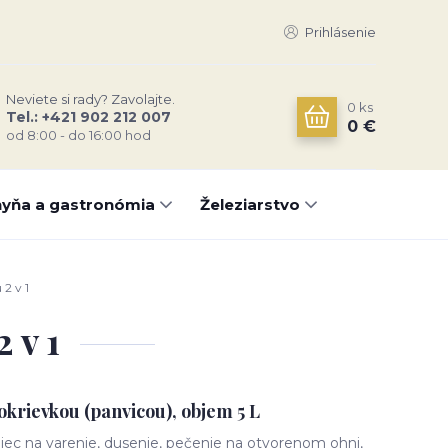
Prihlásenie
Neviete si rady? Zavolajte.
0
ks
Tel.: +421 902 212 007
0 €
od 8:00 - do 16:00 hod
yňa a gastronómia
Železiarstvo
 2 v 1
 v 1
pokrievkou (panvicou), objem 5 L
niec na varenie, dusenie, pečenie na otvorenom ohni,