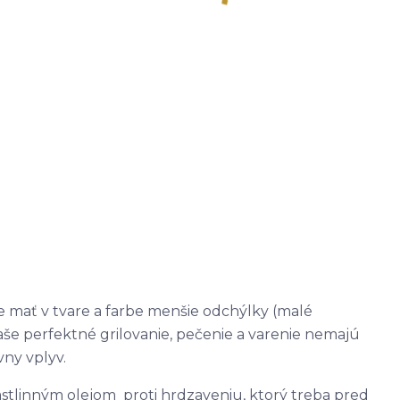
mať v tvare a farbe menšie odchýlky (malé
aše perfektné grilovanie, pečenie a varenie nemajú
vny vplyv.
stlinným olejom proti hrdzaveniu, ktorý treba pred