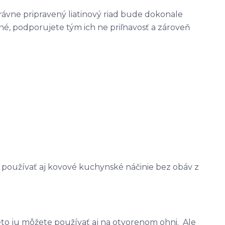
rávne pripravený liatinový riad bude dokonale
tné, podporujete tým ich ne priľnavosť a zároveň
né používať aj kovové kuchynské náčinie bez obáv z
reto ju môžete používať aj na otvorenom ohni. Ale