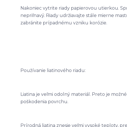
Nakoniec vytrite riady papierovou utierkou. Sp
nepriľnavý. Riady udržiavajte stále mierne mas
zabránite prípadnému vzniku korózie.
Používanie liatinového riadu:
Liatina je veľmi odolný materiál. Preto je mož
poškodenia povrchu.
Prírodná liatina znesie veľmi vysoké teploty, p