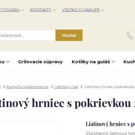
I TOVARU
KONTAKTY
VŠETKO O NÁKUPE
Hľadať
ku
Grilovacie súpravy
Kotlíky na guláš
Kuch
d
Kuchyňa a gastronómia
Liatinový riad
Liatinový hrniec s pokrievkou
tinový hrniec s pokrievkou 2
Liatinový hrniec s 
Všestranný liatinový hr