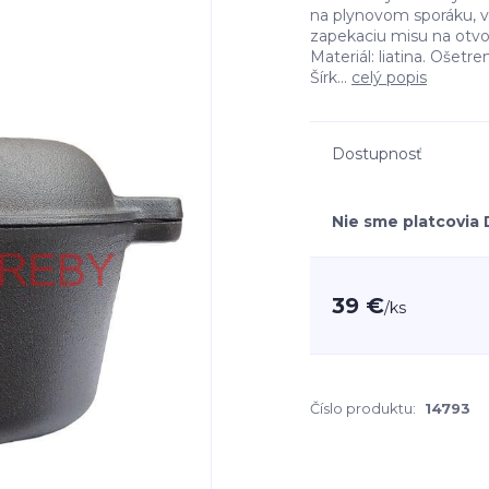
na plynovom sporáku, v
zapekaciu misu na otv
Materiál: liatina. Ošetr
Šírk...
celý popis
Dostupnosť
Nie sme platcovia
39 €
/
ks
Číslo produktu:
14793