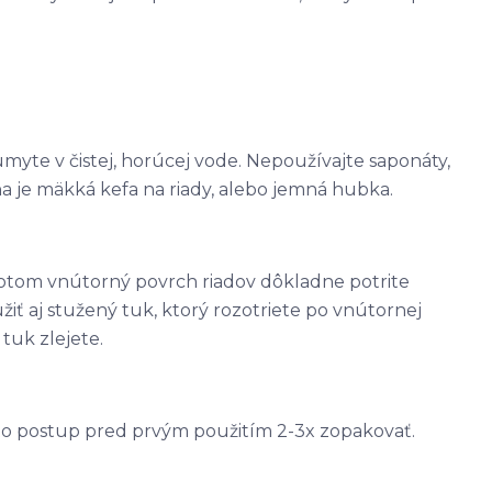
umyte v čistej, horúcej vode. Nepoužívajte saponáty,
 je mäkká kefa na riady, alebo jemná hubka.
Potom vnútorný povrch riadov dôkladne potrite
žiť aj stužený tuk, ktorý rozotriete po vnútornej
tuk zlejete.
to postup pred prvým použitím 2-3x zopakovať.