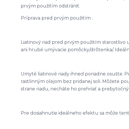
prvým použitím odstrániť.
Príprava pred prvým použitím :
Liatinový riad pred prvým použitím starostlivo 
ani hrubé umývacie pomôcky/drôtenka/. Ideálna
Umyté liatinové riady ihneď poriadne osušte. 
rastlinným olejom bez pridanej soli. Môžete pou
strane riadu, necháte ho prehriať a prebytočný 
Pre dosiahnutie ideálneho efektu sa môže ten