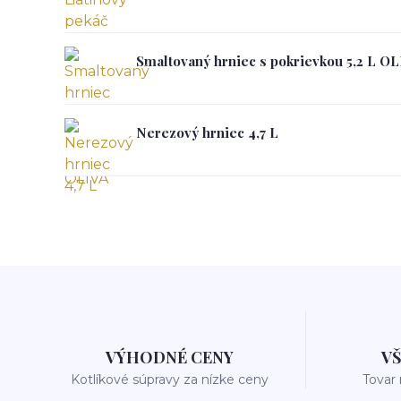
Smaltovaný hrniec s pokrievkou 5,2 L O
Nerezový hrniec 4,7 L
VÝHODNÉ CENY
V
Kotlíkové súpravy za nízke ceny
Tovar