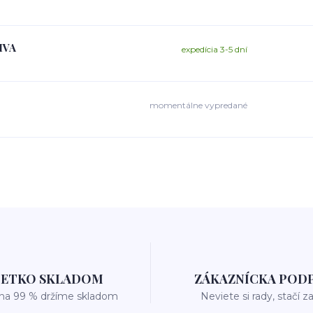
LIVA
expedícia 3-5 dní
momentálne vypredané
ŠETKO SKLADOM
ZÁKAZNÍCKA POD
 na 99 % držíme skladom
Neviete si rady, stačí z