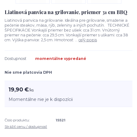
Liatinová panvica na grilovanie, priemer 31 cm BBQ
Liatinová panvica na grilovanie. Ideálna pre grilovanie, smaženie a
pečenie steakov, mäsa, rýb, zeleniny a iných pochutín. TECHNICKÉ
ŠPECIFIKÁCIE Vonkajší priemer bez ušiek: cca 31 cm. Vnútorný
priemer na pečenie: cca 29,5 cm. Vonkajší priemer s uškami: cca 38
cm. Výška panvice: 2,5 cm. Hmotnosť: ...
celý popis
Dostupnosť
momentálne vypredané
Nie sme platcovia DPH
19,90 €
/
ks
Momentálne nie je k dispozícii
Číslo produktu:
15521
Strážiť cenu / dostupnosť