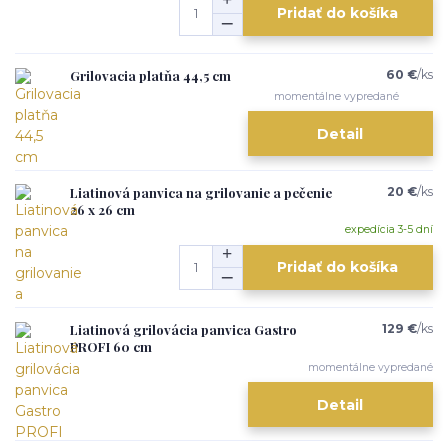
Pridať do košíka
Grilovacia platňa 44,5 cm
60 €
/
ks
momentálne vypredané
Detail
Liatinová panvica na grilovanie a pečenie
20 €
/
ks
26 x 26 cm
expedícia 3-5 dní
Pridať do košíka
Liatinová grilovácia panvica Gastro
129 €
/
ks
PROFI 60 cm
momentálne vypredané
Detail