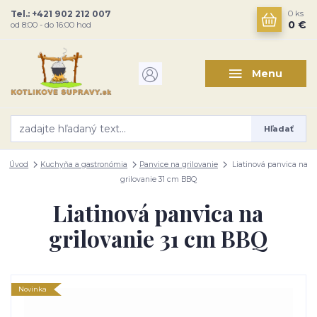
Tel.: +421 902 212 007
0
ks
0 €
od 8:00 - do 16:00 hod
Menu
Hľadať
Úvod
Kuchyňa a gastronómia
Panvice na grilovanie
Liatinová panvica na
grilovanie 31 cm BBQ
Liatinová panvica na
grilovanie 31 cm BBQ
Novinka