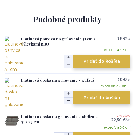
Podobné produkty
Liatinová panvica na grilovanie 31 cm s
25 €
/
ks
výlevkami BBQ
expedícia 3-5 dní
Pridať do košíka
Liatinová doska na grilovanie – guľatá
25 €
/
ks
expedícia 3-5 dní
Pridať do košíka
Liatinová doska na grilovanie – obdĺžník
10 % zľava
22,50 €
/
ks
51 x 23 cm
expedícia 3-5 dní