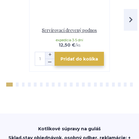
Servírovací drevený podnos
Servíro
expedícia 3-5 dní
e
12,50 €
/
ks
Pridať do košíka
Kotlikové súpravy na guláš
Sklad,stav objednávok, osobný odber, reklamácie: +