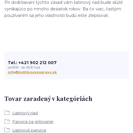
Pri dodržiavaní týchto zásad vám liatinový riad bude slúžiť
vynikajúco po mnoho desiatok rokov. Ba čo viac, častým
používaním sa jeho vlastnosti budú ešte zlepšovať.
Tel.: +421 902 212 007
od 8:00 - do 16:00 hod
info@kotlikovesupravy.sk
Tovar zaradený v kategóriách
Liatinový riad
Panvice na grilovanie
Liatinové panvice