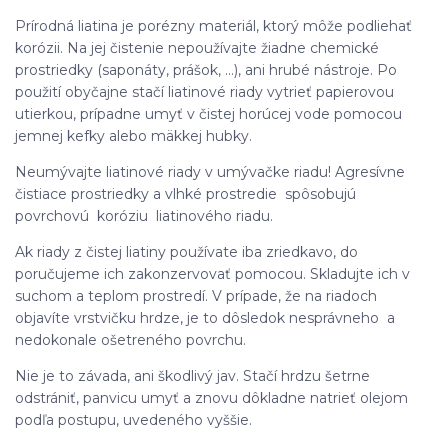
Prírodná liatina je porézny materiál, ktorý môže podliehať
korózii. Na jej čistenie nepoužívajte žiadne chemické
prostriedky (saponáty, prášok, ...), ani hrubé nástroje. Po
použití obyčajne stačí liatinové riady vytrieť papierovou
utierkou, prípadne umyť v čistej horúcej vode pomocou
jemnej kefky alebo mäkkej hubky.
Neumývajte liatinové riady v umývačke riadu! Agresívne
čistiace prostriedky a vlhké prostredie spôsobujú
povrchovú koróziu liatinového riadu.
Ak riady z čistej liatiny používate iba zriedkavo, do
poručujeme ich zakonzervovať pomocou. Skladujte ich v
suchom a teplom prostredí. V prípade, že na riadoch
objavíte vrstvičku hrdze, je to dôsledok nesprávneho a
nedokonale ošetreného povrchu.
Nie je to závada, ani škodlivý jav. Stačí hrdzu šetrne
odstrániť, panvicu umyť a znovu dôkladne natrieť olejom
podľa postupu, uvedeného vyššie.