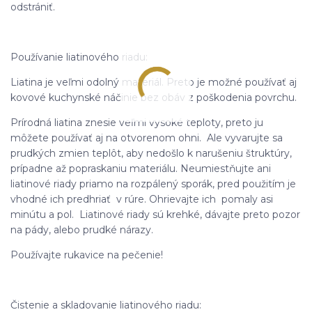
odstrániť.
Používanie liatinového riadu:
Liatina je veľmi odolný materiál. Preto je možné používať aj
kovové kuchynské náčinie bez obáv z poškodenia povrchu.
Prírodná liatina znesie veľmi vysoké teploty, preto ju
môžete používať aj na otvorenom ohni. Ale vyvarujte sa
prudkých zmien teplôt, aby nedošlo k narušeniu štruktúry,
prípadne až popraskaniu materiálu. Neumiestňujte ani
liatinové riady priamo na rozpálený sporák, pred použitím je
vhodné ich predhriať v rúre. Ohrievajte ich pomaly asi
minútu a pol. Liatinové riady sú krehké, dávajte preto pozor
na pády, alebo prudké nárazy.
Používajte rukavice na pečenie!
Čistenie a skladovanie liatinového riadu: