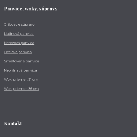
Panvice, woky, súpravy
Grilovacie súpravy
Liatinová panvica
Nerezová panvica
Oceľová panvica
Smaltovaná panvica
Nepriľnavá panvica
Wok, priemer: 31 cm
Wok, priemer: 36 cm
Kontakt