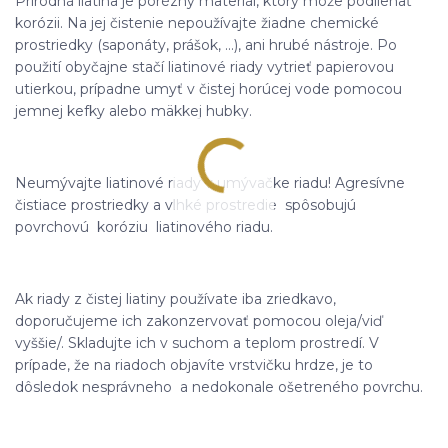
Prírodná liatina je porézny materiál, ktorý môže podliehať
korózii. Na jej čistenie nepoužívajte žiadne chemické
prostriedky (saponáty, prášok, ...), ani hrubé nástroje. Po
použití obyčajne stačí liatinové riady vytrieť papierovou
utierkou, prípadne umyť v čistej horúcej vode pomocou
jemnej kefky alebo mäkkej hubky.
Neumývajte liatinové riady v umývačke riadu! Agresívne
čistiace prostriedky a vlhké prostredie spôsobujú
povrchovú koróziu liatinového riadu.
Ak riady z čistej liatiny používate iba zriedkavo,
doporučujeme ich zakonzervovať pomocou oleja/viď
vyššie/. Skladujte ich v suchom a teplom prostredí. V
prípade, že na riadoch objavíte vrstvičku hrdze, je to
dôsledok nesprávneho a nedokonale ošetreného povrchu.