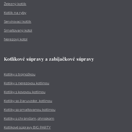
Železný kotlík
Kotlík na ryby
Servírovací kotlík
Smaltovaný kotol
Nerezový kotol
Kotlíkové súpravy a zabíjačkové súpravy
Kotlíky s trojnožkou
Kotlíky s nerezovou kotlinou
Kotlíky s kovovou kotlinou
Kotlíky so žiaruvzdor. kotlinou
Kotlíky so smaltovanou kotlinou
Kotlíky s chráničom, ohniskom
Kotlíkové súpravy BIG PARTY