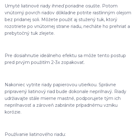
Umyté liatinové riady ihneď poriadne osušte. Potom
vnútorný povrch riadov dôkladne potrite rastlinným olejom
bez pridanej soli. Môžete použiť aj stužený tuk, ktorý
rozotriete po vnútornej strane riadu, necháte ho prehriať a
prebytočný tuk zlejete.
Pre dosiahnutie ideálneho efektu sa môže tento postup
pred prvým použitím 2-3x zopakovať.
Nakoniec vytrite riady papierovou utierkou. Správne
pripravený liatinový riad bude dokonale nepriľnavý. Riady
udržiavajte stále mierne mastné, podporujete tým ich
nepriľnavosť a zároveň zabránite prípadnému vzniku
korózie.
Používanie liatinového riadu: