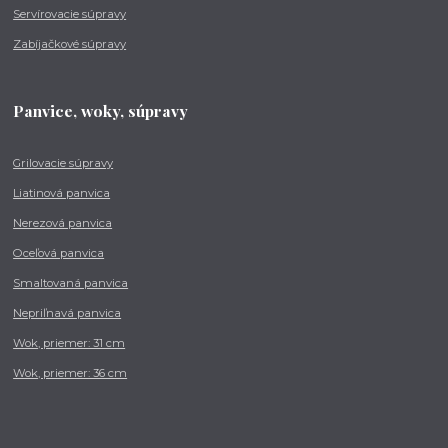
Servírovacie súpravy
Zabíjačkové súpravy
Panvice, woky, súpravy
Grilovacie súpravy
Liatinová panvica
Nerezová panvica
Oceľová panvica
Smaltovaná panvica
Nepriľnavá panvica
Wok, priemer: 31 cm
Wok, priemer: 36 cm