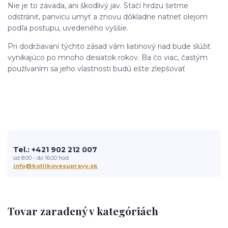
Nie je to závada, ani škodlivý jav. Stačí hrdzu šetrne
odstrániť, panvicu umyť a znovu dôkladne natrieť olejom
podľa postupu, uvedeného vyššie.
Pri dodržiavaní týchto zásad vám liatinový riad bude slúžiť
vynikajúco po mnoho desiatok rokov. Ba čo viac, častým
používaním sa jeho vlastnosti budú ešte zlepšovať
Tel.: +421 902 212 007
od 8:00 - do 16:00 hod
info@kotlikovesupravy.sk
Tovar zaradený v kategóriách