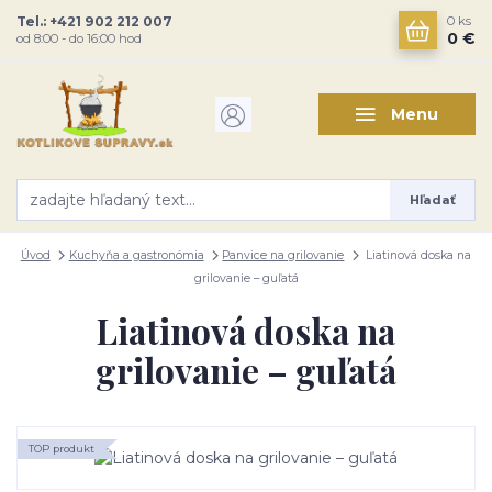
Tel.: +421 902 212 007
0
ks
0 €
od 8:00 - do 16:00 hod
Menu
Hľadať
Úvod
Kuchyňa a gastronómia
Panvice na grilovanie
Liatinová doska na
grilovanie – guľatá
Liatinová doska na
grilovanie – guľatá
TOP produkt