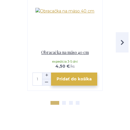
Obracačka na mäso 40 cm
Klie
expedícia 3-5 dní
e
4,50 €
/
ks
Pridať do košíka