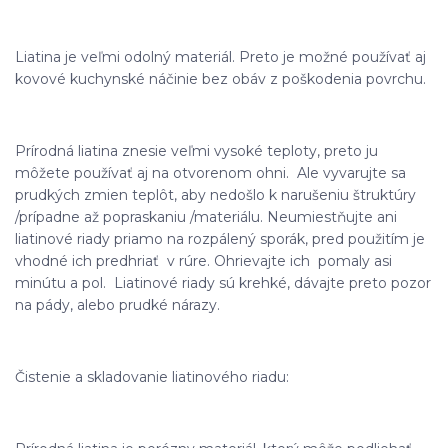
Liatina je veľmi odolný materiál. Preto je možné používať aj
kovové kuchynské náčinie bez obáv z poškodenia povrchu.
Prírodná liatina znesie veľmi vysoké teploty, preto ju
môžete používať aj na otvorenom ohni. Ale vyvarujte sa
prudkých zmien teplôt, aby nedošlo k narušeniu štruktúry
/prípadne až popraskaniu /materiálu. Neumiestňujte ani
liatinové riady priamo na rozpálený sporák, pred použitím je
vhodné ich predhriať v rúre. Ohrievajte ich pomaly asi
minútu a pol. Liatinové riady sú krehké, dávajte preto pozor
na pády, alebo prudké nárazy.
Čistenie a skladovanie liatinového riadu: