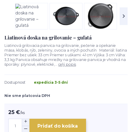
Liatinová doska na grilovanie – guľatá
Liatinová grilovacia panvica na grilovanie, pečenie a opekanie
mäsa, klobás, rýb, zeleniny, ovocia a iných pochutín Materiál: liatina
Priemer bez ušiek: 33 cm Priemer s uškami: 41 cm Výška: 3 cm Váha:
3,3 kg Panvica obsahuje mriežky na grilovanie panvica je vhodná na
šporáky: plynové, elektrické,...
celý popis
Dostupnosť
expedícia 3-5 dní
Nie sme platcovia DPH
25 €
/
ks
Pridať do košíka