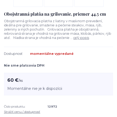
Obojstranná platňa na grilovanie, priemer 44,5 cm
Obojstranná grilovacia platňa z liatiny v masívnom prevedení,
ideálna pre grilovanie, smaženie a pečenie steakov, mäsa, rýb,
zeleniny a iných pochutín. Grilovacia platňa je obojstranná,
rebrovaná strana je vhodná na grilovanie mäsa, klobás, párkov, rýb
atď.. hladka strana je vhodná na pečenie ...
celý popis
Dostupnosť
momentálne vypredané
Nie sme platcovia DPH
60 €
/
ks
Momentálne nie je k dispozícii
Číslo produktu:
12972
Strážiť cenu / dostupnosť