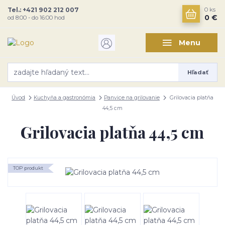
Tel.: +421 902 212 007
0
ks
0 €
od 8:00 - do 16:00 hod
Menu
Hľadať
Úvod
Kuchyňa a gastronómia
Panvice na grilovanie
Grilovacia platňa
44,5 cm
Grilovacia platňa 44,5 cm
TOP produkt