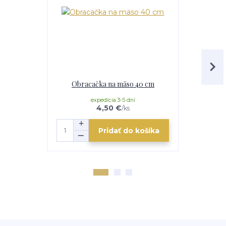
Obracačka na mäso 40 cm
Klie
expedícia 3-5 dní
e
4,50 €
/
ks
Pridať do košíka