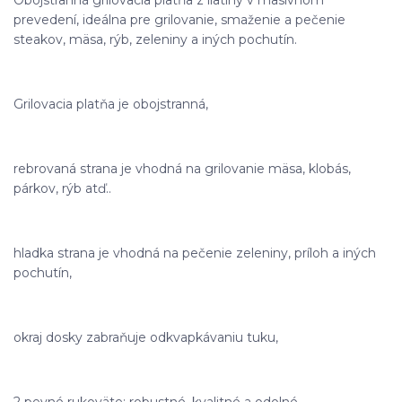
prevedení, ideálna pre grilovanie, smaženie a pečenie
steakov, mäsa, rýb, zeleniny a iných pochutín.
Grilovacia platňa je obojstranná,
rebrovaná strana je vhodná na grilovanie mäsa, klobás,
párkov, rýb atď..
hladka strana je vhodná na pečenie zeleniny, príloh a iných
pochutín,
okraj dosky zabraňuje odkvapkávaniu tuku,
2 pevné rukoväte: robustné, kvalitné a odolné