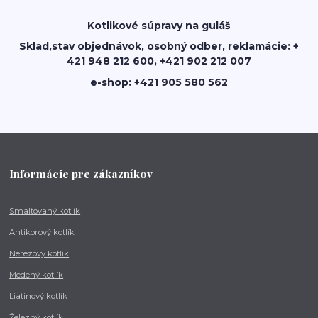
Kotlikové súpravy na guláš
Sklad,stav objednávok, osobný odber, reklamácie: +
421 948 212 600, +421 902 212 007
e-shop: +421 905 580 562
Informácie pre zákazníkov
Smaltovaný kotlík
Antikorový kotlík
Nerezový kotlík
Medený kotlík
Liatinový kotlík
Železný kotlík