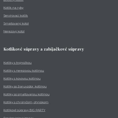
Kotlík na ryby
Servírovací kotlík
Smaltovaný kotol
Nerezový kotol
Kotlíkové súpravy a zabíjačkové súpravy
Kotlíky s trojnožkou
Kotlíky s nerezovou kotlinou
Kotlíky s kovovou kotlinou
Kotlíky so žiaruvzdor. kotlinou
Kotlíky so smaltovanou kotlinou
Kotlíky s chráničom, ohniskom
Kotlíkové súpravy BIG PARTY
Servírovacie súpravy