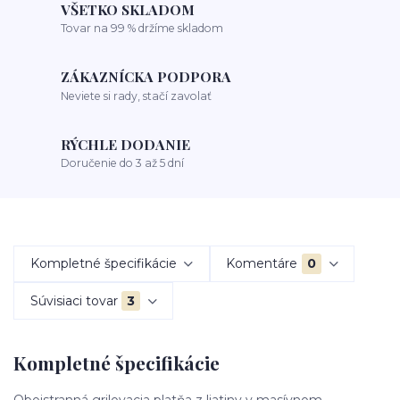
VŠETKO SKLADOM
Tovar na 99 % držíme skladom
ZÁKAZNÍCKA PODPORA
Neviete si rady, stačí zavolať
RÝCHLE DODANIE
Doručenie do 3 až 5 dní
Kompletné špecifikácie
Komentáre
0
Súvisiaci tovar
3
Kompletné špecifikácie
Obojstranná grilovacia platňa z liatiny v masívnom