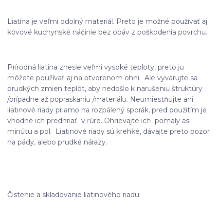
Liatina je veľmi odolný materiál. Preto je možné používať aj
kovové kuchynské náčinie bez obáv z poškodenia povrchu.
Prírodná liatina znesie veľmi vysoké teploty, preto ju
môžete používať aj na otvorenom ohni. Ale vyvarujte sa
prudkých zmien teplôt, aby nedošlo k narušeniu štruktúry
/prípadne až popraskaniu /materiálu. Neumiestňujte ani
liatinové riady priamo na rozpálený sporák, pred použitím je
vhodné ich predhriať v rúre. Ohrievajte ich pomaly asi
minútu a pol. Liatinové riady sú krehké, dávajte preto pozor
na pády, alebo prudké nárazy.
Čistenie a skladovanie liatinového riadu: