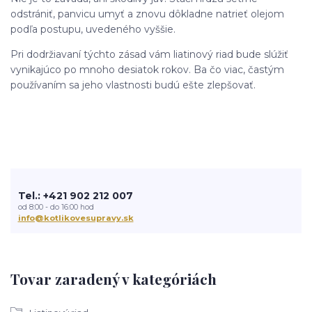
odstrániť, panvicu umyť a znovu dôkladne natrieť olejom
podľa postupu, uvedeného vyššie.
Pri dodržiavaní týchto zásad vám liatinový riad bude slúžiť
vynikajúco po mnoho desiatok rokov. Ba čo viac, častým
používaním sa jeho vlastnosti budú ešte zlepšovať.
Tel.: +421 902 212 007
od 8:00 - do 16:00 hod
info@kotlikovesupravy.sk
Tovar zaradený v kategóriách