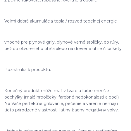
Veľmi dobrá akumulácia tepla / rozvod tepelnej energie
vhodné pre plynové grily, plynové varné stoličky, do rúry,
tiež do otvoreného ohňa alebo na drevené uhlie či brikety
Poznámka k produktu:
Konečný produkt môže mať v tvare a farbe menšie
odchýlky (malé hrbolčeky, farebné nedokonalosti a pod.).
Na Vaše perfektné grilovanie, pečenie a varenie nemajú
tieto prirodzené vlastnosti liatiny žiadny negatívny vplyv.
Liatina je zabezpečená povrchovou úpravou, rastlinným