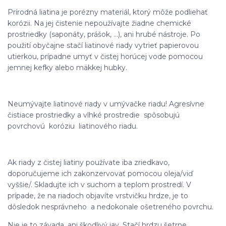
Prírodná liatina je porézny materiál, ktorý môže podliehať
korózii. Na jej čistenie nepoužívajte žiadne chemické
prostriedky (saponáty, prášok, ...), ani hrubé nástroje. Po
použití obyčajne stačí liatinové riady vytrieť papierovou
utierkou, prípadne umyť v čistej horúcej vode pomocou
jemnej kefky alebo mäkkej hubky.
Neumývajte liatinové riady v umývačke riadu! Agresívne
čistiace prostriedky a vlhké prostredie spôsobujú
povrchovú koróziu liatinového riadu.
Ak riady z čistej liatiny používate iba zriedkavo,
doporučujeme ich zakonzervovať pomocou oleja/viď
vyššie/. Skladujte ich v suchom a teplom prostredí. V
prípade, že na riadoch objavíte vrstvičku hrdze, je to
dôsledok nesprávneho a nedokonale ošetreného povrchu.
Nie je to závada, ani škodlivý jav. Stačí hrdzu šetrne