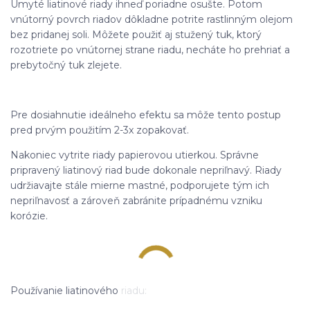
Umyté liatinové riady ihneď poriadne osušte. Potom
vnútorný povrch riadov dôkladne potrite rastlinným olejom
bez pridanej soli. Môžete použiť aj stužený tuk, ktorý
rozotriete po vnútornej strane riadu, necháte ho prehriať a
prebytočný tuk zlejete.
Pre dosiahnutie ideálneho efektu sa môže tento postup
pred prvým použitím 2-3x zopakovať.
Nakoniec vytrite riady papierovou utierkou. Správne
pripravený liatinový riad bude dokonale nepriľnavý. Riady
udržiavajte stále mierne mastné, podporujete tým ich
nepriľnavosť a zároveň zabránite prípadnému vzniku
korózie.
Používanie liatinového riadu: