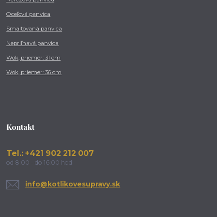
Oceľová panvica
Smaltovaná panvica
Nepriľnavá panvica
Wok, priemer: 31 cm
Wok, priemer: 36 cm
Kontakt
Tel.: +421 902 212 007
od 8:00 - do 16:00 hod
info@kotlikovesupravy.sk