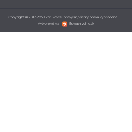
Copyright © 2017-2050 kotlikovesupravy.sk, všetky práva vyhradené..
Vytvorené na
Eshop-rychlo.sk