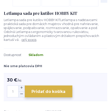
Letlampa sada pre kutilov HOBBY KIT
Letlampa sada pre kutilov HOBBY KITLetlampa s nadstavcami:
praktická sada pre domácich majstrov vhodná pre nahrievanie,
spájkovanie, podpaľovanie, rozmrazovanie, opaľovanie a pod.
Odolná Letlampa s ergonomicky tvarovanou rukoväťou,
jednoduchým ovládaním a plastovým držiakom prepichovacích
kartuší vá...
celý popis
Dostupnosť
Skladom
Nie sme platcovia DPH
30 €
/
ks
Pridať do košíka