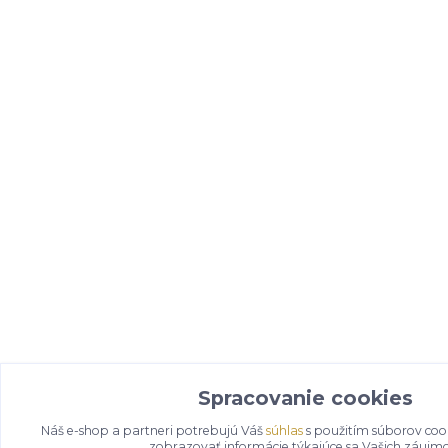
Spracovanie cookies
Náš e-shop a partneri potrebujú Váš
súhlas
s použitím súborov coo
zobrazovať informácie týkajúce sa Vašich záujm