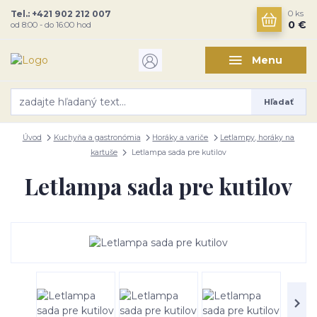
Tel.: +421 902 212 007
0
ks
0 €
od 8:00 - do 16:00 hod
Menu
Hľadať
Úvod
Kuchyňa a gastronómia
Horáky a variče
Letlampy, horáky na
kartuše
Letlampa sada pre kutilov
Letlampa sada pre kutilov