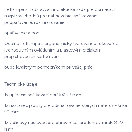
Letlampa s nadstavcami: praktická sada pre domácich
majstrov vhodná pre nahrievanie, spájkovanie,
podpaľovanie, rozmrazovanie,
opaľovanie a pod.
Odolná Letlampa s ergonomicky tvarovanou rukoväťou,
jednoduchým ovládaním a plastovým držiakom
prepichovacích kartuší vám
bude kvalitným pomocníkom pri vašej práci.
Technické údaje:
1x upínacie spájkovací horák Ø 17 mm
1x nástavec plochý pre odstraňovanie starých náterov - šírka
50 mm
1x vidlicový nástavec pre ohrev resp. predohrev rúrok Ø 22
mm