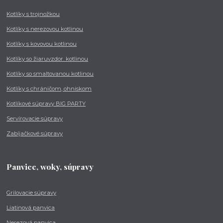
Kotlíky s trojnožkou
Kotlíky s nerezovou kotlinou
Kotlíky s kovovou kotlinou
Kotlíky so žiaruvzdor. kotlinou
Kotlíky so smaltovanou kotlinou
Kotlíky s chráničom, ohniskom
Kotlíkové súpravy BIG PARTY
Servírovacie súpravy
Zabíjačkové súpravy
Panvice, woky, súpravy
Grilovacie súpravy
Liatinová panvica
Nerezová panvica