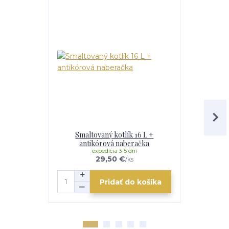
Smaltovaný kotlík 16 L +
Smaltovaný 
antikórová naberačka
expedícia 3-5 dní
e
29,50 €
/
ks
Pridať do košíka