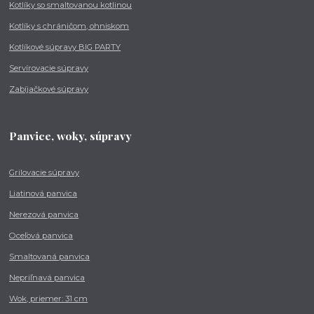
Kotlíky so smaltovanou kotlinou
Kotlíky s chráničom, ohniskom
Kotlíkové súpravy BIG PARTY
Servírovacie súpravy
Zabíjačkové súpravy
Panvice, woky, súpravy
Grilovacie súpravy
Liatinová panvica
Nerezová panvica
Oceľová panvica
Smaltovaná panvica
Nepriľnavá panvica
Wok, priemer: 31 cm