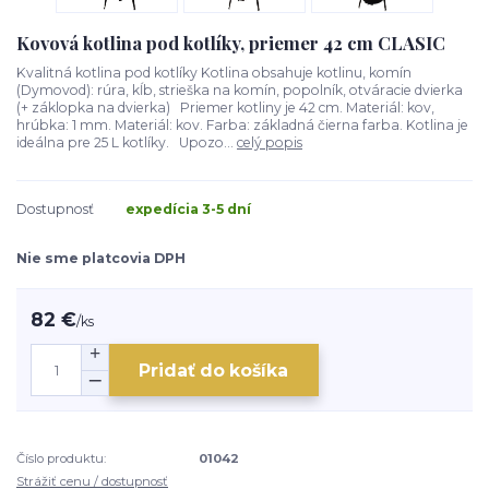
Kovová kotlina pod kotlíky, priemer 42 cm CLASIC
Kvalitná kotlina pod kotlíky Kotlina obsahuje kotlinu, komín
(Dymovod): rúra, kĺb, strieška na komín, popolník, otváracie dvierka
(+ záklopka na dvierka) Priemer kotliny je 42 cm. Materiál: kov,
hrúbka: 1 mm. Materiál: kov. Farba: základná čierna farba. Kotlina je
ideálna pre 25 L kotlíky. Upozo...
celý popis
Dostupnosť
expedícia 3-5 dní
Nie sme platcovia DPH
82 €
/
ks
Pridať do košíka
Číslo produktu:
01042
Strážiť cenu / dostupnosť