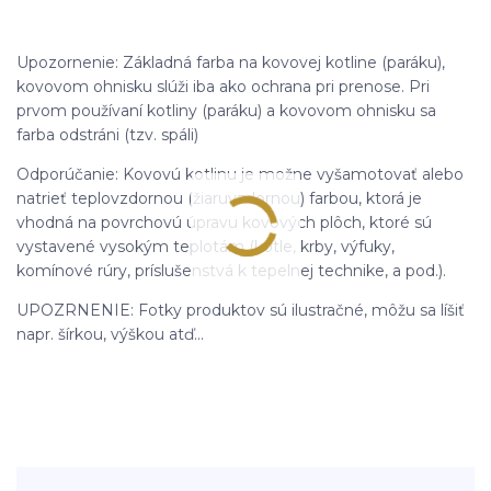
Upozornenie: Základná farba na kovovej kotline (paráku),
kovovom ohnisku slúži iba ako ochrana pri prenose. Pri
prvom používaní kotliny (paráku) a kovovom ohnisku sa
farba odstráni (tzv. spáli)
Odporúčanie: Kovovú kotlinu je možne vyšamotovať alebo
natrieť teplovzdornou (žiaruvzdornou) farbou, ktorá je
vhodná na povrchovú úpravu kovových plôch, ktoré sú
vystavené vysokým teplotám (kotle, krby, výfuky,
komínové rúry, príslušenstvá k tepelnej technike, a pod.).
UPOZRNENIE: Fotky produktov sú ilustračné, môžu sa líšiť
napr. šírkou, výškou atď...