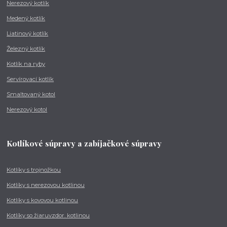
Nerezový kotlík
Medený kotlík
Liatinový kotlík
Železný kotlík
Kotlík na ryby
Servírovací kotlík
Smaltovaný kotol
Nerezový kotol
Kotlíkové súpravy a zabíjačkové súpravy
Kotlíky s trojnožkou
Kotlíky s nerezovou kotlinou
Kotlíky s kovovou kotlinou
Kotlíky so žiaruvzdor. kotlinou