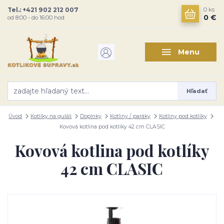
Tel.: +421 902 212 007
0
ks
0 €
od 8:00 - do 16:00 hod
Menu
Hľadať
Úvod
Kotlíky na guláš
Doplnky
Kotliny / paráky
Kotliny pod kotlíky
Kovová kotlina pod kotlíky 42 cm CLASIC
Kovová kotlina pod kotlíky
42 cm CLASIC