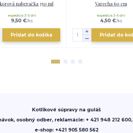
korová naberačka 350 ml
Varecha 60 cm
expedícia 3-5 dní
expedícia 3-5 dní
9,50 €
4,50 €
/
ks
/
ks
Pridať do košíka
Pridať do ko
Kotlikové súpravy na guláš
návok, osobný odber, reklamácie: + 421 948 212 600,
e-shop: +421 905 580 562