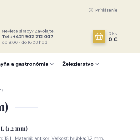
Prihlásenie
Neviete si rady? Zavolajte.
0
ks
Tel.: +421 902 212 007
0 €
od 8:00 - do 16:00 hod
yňa a gastronómia
Železiarstvo
m)
m)
 L (1,2 mm)
: 15 L. Materiál: antikor. Veľkosť: hrúbka: 1,2 mm,