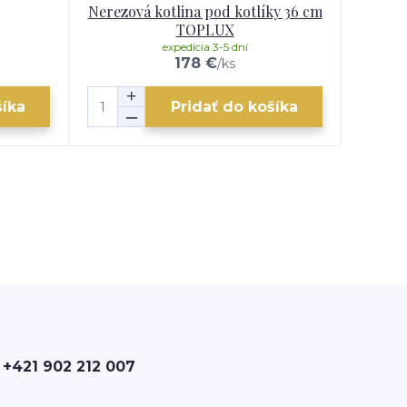
Nerezová kotlina pod kotlíky 36 cm
Kovov
TOPLUX
expedícia 3-5 dní
178 €
/
ks
šíka
Pridať do košíka
 +421 902 212 007