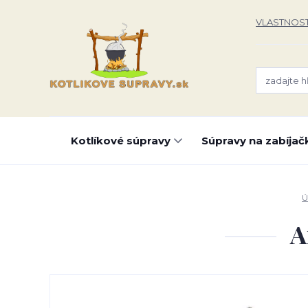
VLASTNOST
Kotlíkové súpravy
Súpravy na zabíjač
Ú
A