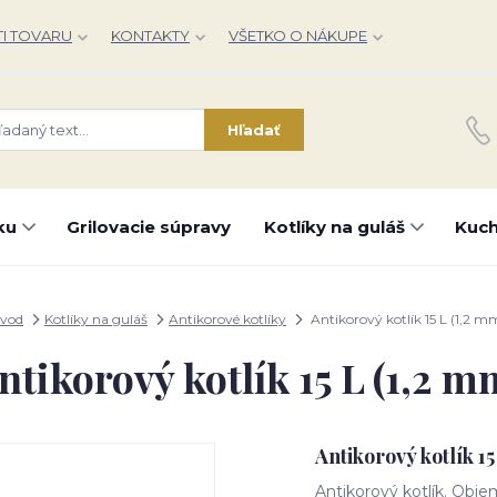
I TOVARU
KONTAKTY
VŠETKO O NÁKUPE
Hľadať
ku
Grilovacie súpravy
Kotlíky na guláš
Kuch
vod
Kotlíky na guláš
Antikorové kotlíky
Antikorový kotlík 15 L (1,2 m
ntikorový kotlík 15 L (1,2 m
Antikorový kotlík 15
Antikorový kotlík. Objem