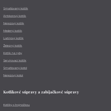
Smaltovaný kotlík
Antikorový kotlík
Nerezový kotlík
Medený kotlík
Liatinový kotlík
Železný kotlík
Kotlík na ryby
Servírovací kotlík
Smaltovaný kotol
Nerezový kotol
Kotlíkové súpravy a zabíjačkové súpravy
Kotlíky s trojnožkou