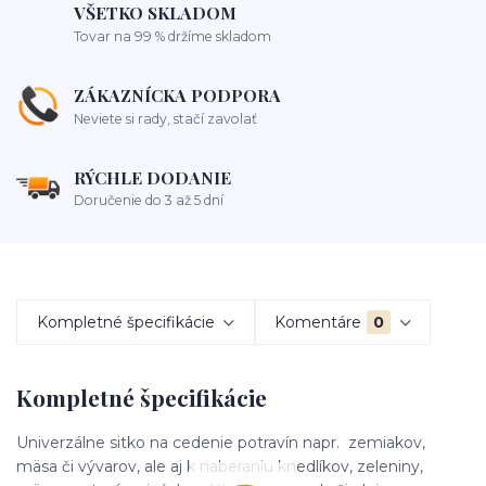
VŠETKO SKLADOM
Tovar na 99 % držíme skladom
ZÁKAZNÍCKA PODPORA
Neviete si rady, stačí zavolať
RÝCHLE DODANIE
Doručenie do 3 až 5 dní
Kompletné špecifikácie
Komentáre
0
Kompletné špecifikácie
Univerzálne sitko na cedenie potravín napr. zemiakov,
mäsa či vývarov, ale aj k naberaniu knedlíkov, zeleniny,