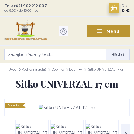
Tel.: +421 902 212 007
0
ks
0 €
od 8:00 - do 16:00 hod
Menu
Hľadať
Úvod
Kotlíky na guláš
Doplnky
Doplnky
Sitko UNIVERZAL 17 cm
Sitko UNIVERZAL 17 cm
Novinka