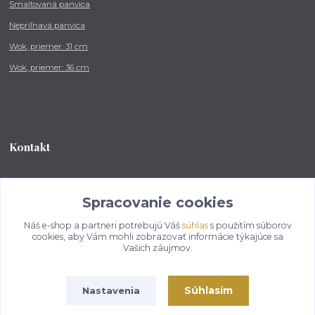
Smaltovaná panvica
Nepriľnavá panvica
Wok, priemer: 31 cm
Wok, priemer: 36 cm
Kontakt
Tel.: +421 902 212 007
od 8:00 - do 16:00 hod
Spracovanie cookies
Náš e-shop a partneri potrebujú Váš
súhlas
s použitím súborov
info@kotlikovesupravy.sk
cookies, aby Vám mohli zobrazovať informácie týkajúce sa
Vašich záujmov.
Súhlasím
Nastavenia