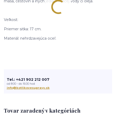
mäsa, cestovín a iných jedál z vriacej vody či oleja.
Veľkost:
Priemer sitka: 17 cm.
Materiál: nehrdzavejúca oceľ.
Tel.: +421 902 212 007
od 8:00 - do 16:00 hod
info@kotlikovesupravy.sk
Tovar zaradený v kategóriách