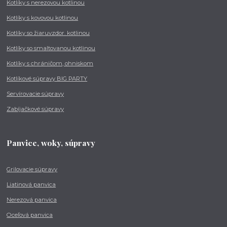
Kotlíky s nerezovou kotlinou
Kotlíky s kovovou kotlinou
Kotlíky so žiaruvzdor. kotlinou
Kotlíky so smaltovanou kotlinou
Kotlíky s chráničom, ohniskom
Kotlíkové súpravy BIG PARTY
Servírovacie súpravy
Zabíjačkové súpravy
Panvice, woky, súpravy
Grilovacie súpravy
Liatinová panvica
Nerezová panvica
Oceľová panvica