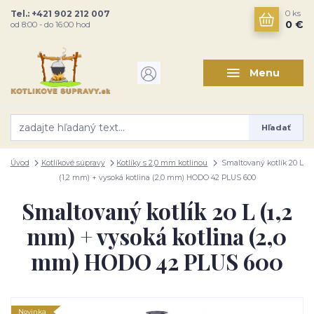
Tel.: +421 902 212 007
0
ks
0 €
od 8:00 - do 16:00 hod
Menu
Hľadať
Úvod
Kotlíkové súpravy
Kotlíky s 2,0 mm kotlinou
Smaltovaný kotlík 20 L
(1,2 mm) + vysoká kotlina (2,0 mm) HODO 42 PLUS 600
Smaltovaný kotlík 20 L (1,2
mm) + vysoká kotlina (2,0
mm) HODO 42 PLUS 600
Novinka