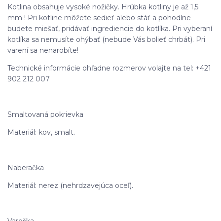
Kotlina obsahuje vysoké nožičky. Hrúbka kotliny je až 1,5
mm ! Pri kotline môžete sedieť alebo stáť a pohodlne
budete miešať, pridávať ingrediencie do kotlíka. Pri vyberaní
kotlíka sa nemusíte ohýbať (nebude Vás bolieť chrbát). Pri
varení sa nenarobíte!
Technické informácie ohľadne rozmerov volajte na tel: +421
902 212 007
Smaltovaná pokrievka
Materiál: kov, smalt.
Naberačka
Materiál: nerez (nehrdzavejúca oceľ).
Vareška