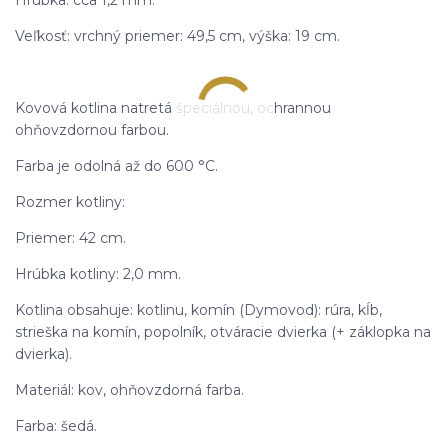
Veľkosť: vrchný priemer: 49,5 cm, výška: 19 cm.
Kovová kotlina natretá špeciálnou, ochrannou
ohňovzdornou farbou.
Farba je odolná až do 600 °C.
Rozmer kotliny:
Priemer: 42 cm.
Hrúbka kotliny: 2,0 mm.
Kotlina obsahuje: kotlinu, komín (Dymovod): rúra, kĺb,
strieška na komín, popolník, otváracie dvierka (+ záklopka na
dvierka).
Materiál: kov, ohňovzdorná farba.
Farba: šedá.