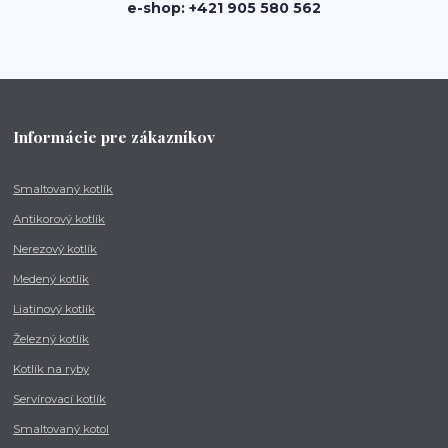
e-shop: +421 905 580 562
Informácie pre zákazníkov
Smaltovaný kotlík
Antikorový kotlík
Nerezový kotlík
Medený kotlík
Liatinový kotlík
Železný kotlík
Kotlík na ryby
Servírovací kotlík
Smaltovaný kotol