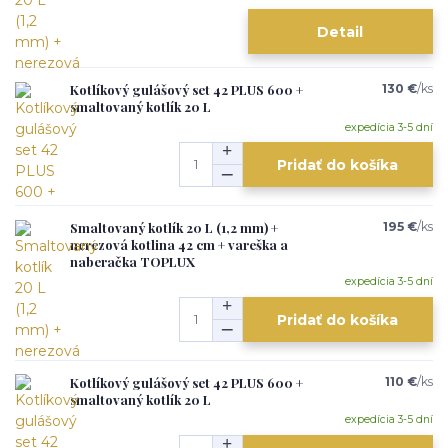
Detail
Kotlíkový gulášový set 42 PLUS 600 +
130 €
/
ks
smaltovaný kotlík 20 L
expedícia 3-5 dní
Pridať do košíka
Smaltovaný kotlík 20 L (1,2 mm) +
195 €
/
ks
nerezová kotlina 42 cm + vareška a
naberačka TOPLUX
expedícia 3-5 dní
Pridať do košíka
Kotlíkový gulášový set 42 PLUS 600 +
110 €
/
ks
smaltovaný kotlík 20 L
expedícia 3-5 dní