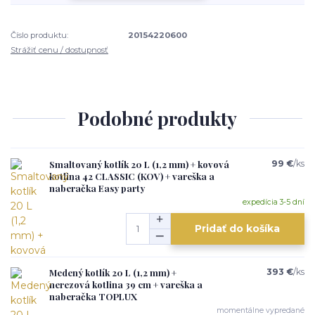
Číslo produktu:
20154220600
Strážiť cenu / dostupnosť
Podobné produkty
Smaltovaný kotlík 20 L (1,2 mm) + kovová
99 €
/
ks
kotlina 42 CLASSIC (KOV) + vareška a
naberačka Easy party
expedícia 3-5 dní
Pridať do košíka
Medený kotlík 20 L (1,2 mm) +
393 €
/
ks
nerezová kotlina 39 cm + vareška a
naberačka TOPLUX
momentálne vypredané