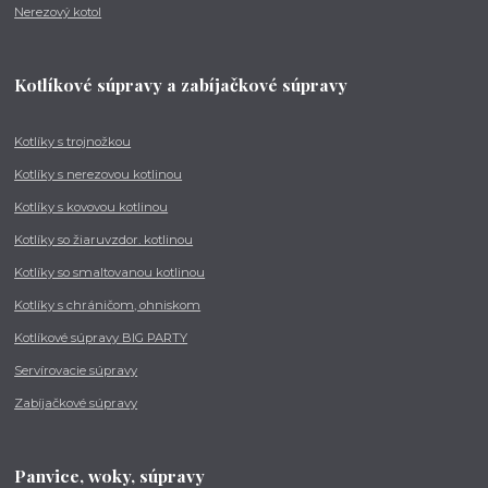
Nerezový kotol
Kotlíkové súpravy a zabíjačkové súpravy
Kotlíky s trojnožkou
Kotlíky s nerezovou kotlinou
Kotlíky s kovovou kotlinou
Kotlíky so žiaruvzdor. kotlinou
Kotlíky so smaltovanou kotlinou
Kotlíky s chráničom, ohniskom
Kotlíkové súpravy BIG PARTY
Servírovacie súpravy
Zabíjačkové súpravy
Panvice, woky, súpravy