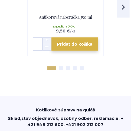
Antikorová naberačka 350 ml
Horák 7 kW
p
expedícia 3-5 dní
e
9,50 €
/
ks
Pridať do košíka
Kotlikové súpravy na guláš
Sklad,stav objednávok, osobný odber, reklamácie: +
421 948 212 600, +421 902 212 007