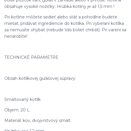
obsahuje vysoké nožičky. Hrúbka kotliny je až 1,5 mm !
Pri kotline môžete sedieť alebo stáť a pohodlne budete
miešať, pridávať ingrediencie do kotlíka. Pri vyberaní kotlíka
sa nemusíte ohýbať (nebude Vás bolieť chrbát). Pri varení sa
nenarobíte!
TECHNICKÉ PARAMETRE
Obsah kotlíkovej gulášovej súpravy:
Smaltovaný kotlík
Objem: 20 L.
Materiál: kov, dvojvrstvový smalt.
Hrúbka: cca 1,2 mm.