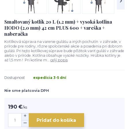
Smaltovaný kotlík 20 L (1,2 mm) + vysoká kotlina
HODO (2,0 mm) 42 cm PLUS 600 + vareška +
naberačka
Kotlíková súprava na varenie gulášu a iných pochutín v záhrade, v
prírode pre rodiny, rôzne spoločenské akcie a posedenia pri dobrom
guláši. Pri tejto kotlíkovej súprave bude pôžitok variť guláš v záhrade
alebo v prírode. Kotlina obsahuje vysoké nožičky. Hrúbka kotliny je
až 1,5 mm ! Pri kotline m...
celý popis
Dostupnosť
expedícia 3-5 dní
Nie sme platcovia DPH
190 €
/
ks
Pridať do košíka