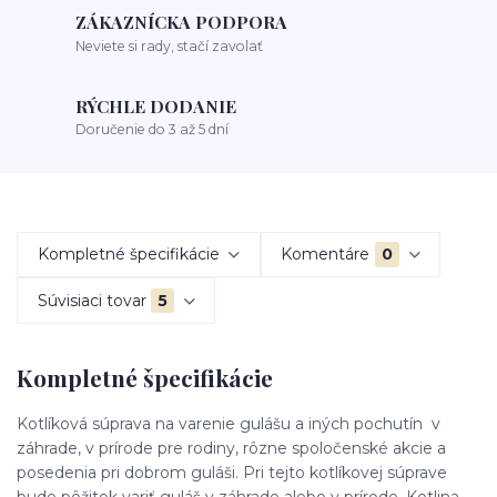
ZÁKAZNÍCKA PODPORA
Neviete si rady, stačí zavolať
RÝCHLE DODANIE
Doručenie do 3 až 5 dní
Kompletné špecifikácie
Komentáre
0
Súvisiaci tovar
5
Kompletné špecifikácie
Kotlíková súprava na varenie gulášu a iných pochutín v
záhrade, v prírode pre rodiny, rôzne spoločenské akcie a
posedenia pri dobrom guláši. Pri tejto kotlíkovej súprave
bude pôžitok variť guláš v záhrade alebo v prírode. Kotlina