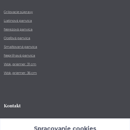
Grilovacie súpravy
Liatinová panvica
Nerezová panvica
Oceľová panvica
Smaltovaná panvica
Nepriľnavá panvica
Wok, priemer: 31 cm
Wok, priemer: 36 cm
Kontakt
Tel.: +421 902 212 007
od 8:00 - do 16:00 hod
Spracovanie cookies