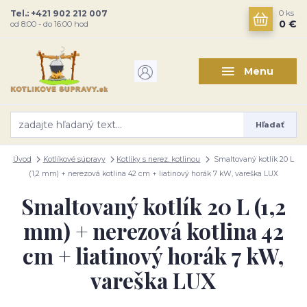
Tel.: +421 902 212 007
0
ks
0 €
od 8:00 - do 16:00 hod
Menu
Hľadať
Úvod
Kotlíkové súpravy
Kotlíky s nerez. kotlinou
Smaltovaný kotlík 20 L
(1,2 mm) + nerezová kotlina 42 cm + liatinový horák 7 kW, vareška LUX
Smaltovaný kotlík 20 L (1,2
mm) + nerezová kotlina 42
cm + liatinový horák 7 kW,
vareška LUX