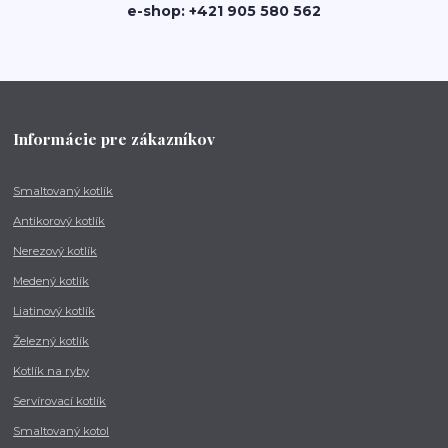
e-shop: +421 905 580 562
Informácie pre zákazníkov
Smaltovaný kotlík
Antikorový kotlík
Nerezový kotlík
Medený kotlík
Liatinový kotlík
Železný kotlík
Kotlík na ryby
Servírovací kotlík
Smaltovaný kotol