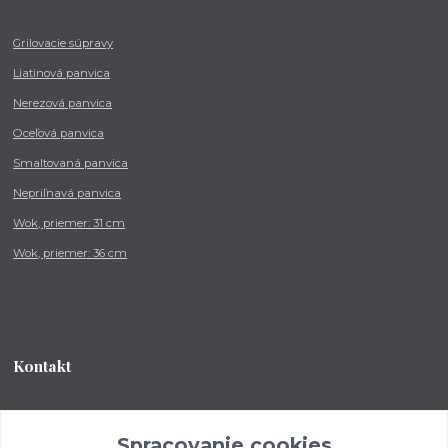
Grilovacie súpravy
Liatinová panvica
Nerezová panvica
Oceľová panvica
Smaltovaná panvica
Nepriľnavá panvica
Wok, priemer: 31 cm
Wok, priemer: 36 cm
Kontakt
Tel.: +421 902 212 007
od 8:00 - do 16:00 hod
Spracovanie cookies