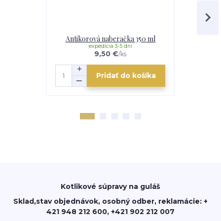
Antikorová naberačka 350 ml
Drev
expedícia 3-5 dní
mome
9,50 €
/
ks
Pridať do košíka
Kotlikové súpravy na guláš
Sklad,stav objednávok, osobný odber, reklamácie: +
421 948 212 600, +421 902 212 007