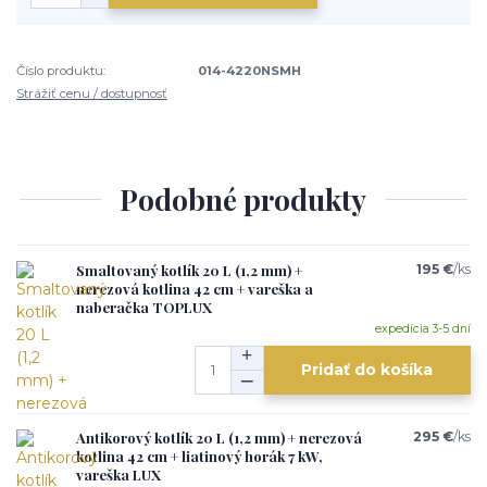
Číslo produktu:
014-4220NSMH
Strážiť cenu / dostupnosť
Podobné produkty
Smaltovaný kotlík 20 L (1,2 mm) +
195 €
/
ks
nerezová kotlina 42 cm + vareška a
naberačka TOPLUX
expedícia 3-5 dní
Pridať do košíka
Antikorový kotlík 20 L (1,2 mm) + nerezová
295 €
/
ks
kotlina 42 cm + liatinový horák 7 kW,
vareška LUX