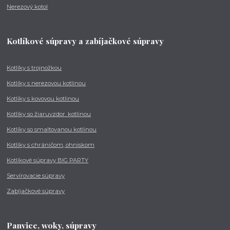
Nerezový kotol
Kotlíkové súpravy a zabíjačkové súpravy
Kotlíky s trojnožkou
Kotlíky s nerezovou kotlinou
Kotlíky s kovovou kotlinou
Kotlíky so žiaruvzdor. kotlinou
Kotlíky so smaltovanou kotlinou
Kotlíky s chráničom, ohniskom
Kotlíkové súpravy BIG PARTY
Servírovacie súpravy
Zabíjačkové súpravy
Panvice, woky, súpravy