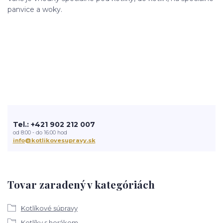
panvice a woky.
Tel.: +421 902 212 007
od 8:00 - do 16:00 hod
info@kotlikovesupravy.sk
Tovar zaradený v kategóriách
Kotlíkové súpravy
Kotlíky s horákom