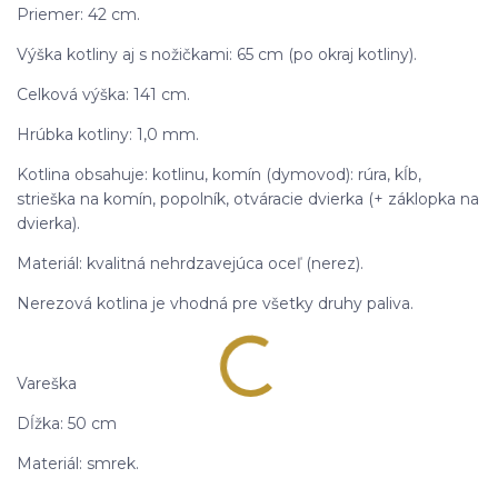
Priemer: 42 cm.
Výška kotliny aj s nožičkami: 65 cm (po okraj kotliny).
Celková výška: 141 cm.
Hrúbka kotliny: 1,0 mm.
Kotlina obsahuje: kotlinu, komín (dymovod): rúra, kĺb,
strieška na komín, popolník, otváracie dvierka (+ záklopka na
dvierka).
Materiál: kvalitná nehrdzavejúca oceľ (nerez).
Nerezová kotlina je vhodná pre všetky druhy paliva.
Vareška
Dĺžka: 50 cm
Materiál: smrek.