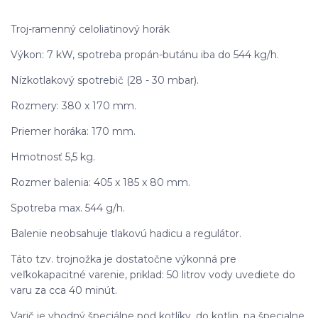
Troj-ramenný celoliatinový horák
Výkon: 7 kW, spotreba propán-butánu iba do 544 kg/h.
Nízkotlakový spotrebič (28 - 30 mbar).
Rozmery: 380 x 170 mm.
Priemer horáka: 170 mm.
Hmotnosť 5,5 kg.
Rozmer balenia: 405 x 185 x 80 mm.
Spotreba max. 544 g/h.
Balenie neobsahuje tlakovú hadicu a regulátor.
Táto tzv. trojnožka je dostatočne výkonná pre
veľkokapacitné varenie, priklad: 50 litrov vody uvediete do
varu za cca 40 minút.
Varič je vhodný špeciálne pod kotlíky, do kotlin, na špecialne