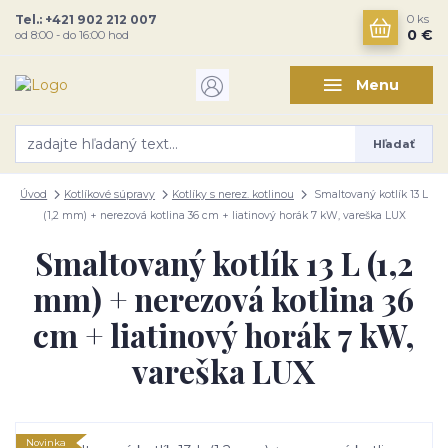
Tel.: +421 902 212 007
0
ks
0 €
od 8:00 - do 16:00 hod
Menu
Hľadať
Úvod
Kotlíkové súpravy
Kotlíky s nerez. kotlinou
Smaltovaný kotlík 13 L
(1,2 mm) + nerezová kotlina 36 cm + liatinový horák 7 kW, vareška LUX
Smaltovaný kotlík 13 L (1,2
mm) + nerezová kotlina 36
cm + liatinový horák 7 kW,
vareška LUX
Novinka