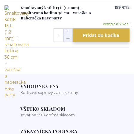
Smaltovaný kotlík 13 L (1,2 mm) +
159 €
/
ks
smaltovaná kotlina 36 cm + vareška a
naberačka Easy party
expedícia 3-5 dní
Pridať do košíka
VÝHODNÉ CENY
Kotlíkové súpravy za nízke ceny
VŠETKO SKLADOM
Tovar na 99 % držíme skladom
ZÁKAZNÍCKA PODPORA