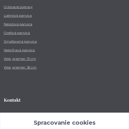
Grilovacie súpravy
Liatinová panvica
Nerezová panvica
Oceľová panvica
Smaltovaná panvica
Nepriľnavá panvica
Wok, priemer: 31 cm
Wok, priemer: 36 cm
Kontakt
Tel.: +421 902 212 007
od 8:00 - do 16:00 hod
Spracovanie cookies