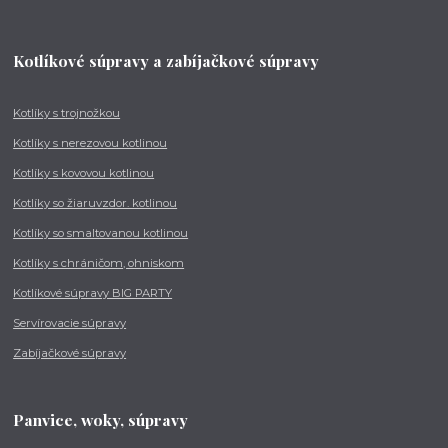
Kotlíkové súpravy a zabíjačkové súpravy
Kotlíky s trojnožkou
Kotlíky s nerezovou kotlinou
Kotlíky s kovovou kotlinou
Kotlíky so žiaruvzdor. kotlinou
Kotlíky so smaltovanou kotlinou
Kotlíky s chráničom, ohniskom
Kotlíkové súpravy BIG PARTY
Servírovacie súpravy
Zabíjačkové súpravy
Panvice, woky, súpravy