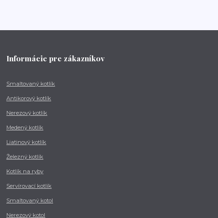
Informácie pre zákazníkov
Smaltovaný kotlík
Antikorový kotlík
Nerezový kotlík
Medený kotlík
Liatinový kotlík
Železný kotlík
Kotlík na ryby
Servírovací kotlík
Smaltovaný kotol
Nerezový kotol