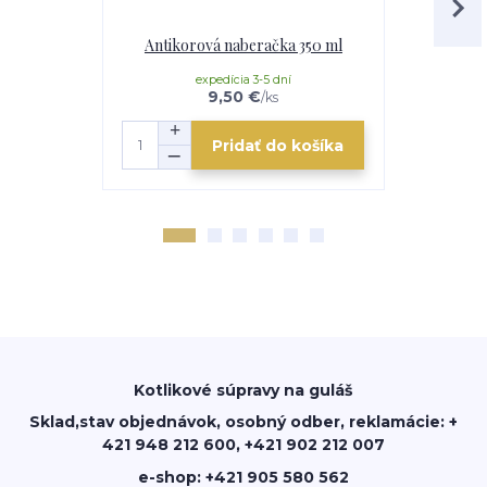
Antikorová naberačka 350 ml
Servíro
expedícia 3-5 dní
9,50 €
/
ks
Pridať do košíka
Kotlikové súpravy na guláš
Sklad,stav objednávok, osobný odber, reklamácie: +
421 948 212 600, +421 902 212 007
e-shop: +421 905 580 562