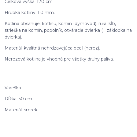
Celková výška: 170 cm.
Hrúbka kotliny: 1,0 mm.
Kotlina obsahuje: kotlinu, komín (dymovod): rúra, kĺb,
strieška na komín, popolník, otváracie dvierka (+ záklopka na
dvierka).
Materiál: kvalitná nehrdzavejúca oceľ (nerez).
Nerezová kotlina je vhodná pre všetky druhy paliva.
Vareška
Dĺžka: 50 cm
Materiál: smrek.