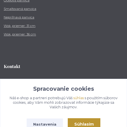
Oceľová panvica
Smaltovaná panvica
Nepriľnavá panvica
Wok, priemer: 31 cm
Wok, priemer: 36 cm
Kontakt
Tel.: +421 902 212 007
od 8:00 - do 16:00 hod
Spracovanie cookies
Náš e-shop a partneri potrebujú Váš
súhlas
s použitím súborov
info@kotlikovesupravy.sk
cookies, aby Vám mohli zobrazovať informácie týkajúce sa
Vašich záujmov.
Súhlasím
Nastavenia