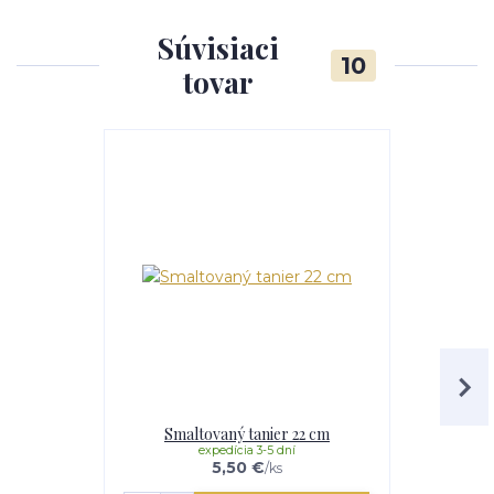
Súvisiaci
10
tovar
Smaltovaný tanier 22 cm
Smaltovaný 
expedícia 3-5 dní
e
5,50 €
/
ks