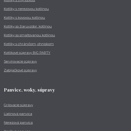
Kotlíky s nerezovou kotlinou
Kotlíky s kovovou kotlinou
Kotlíky so žiaruvzdor. kotlinou
Kotlíky so smaltovanou kotlinou
Kotlíky s chráničom, ohniskom
Kotlíkové súpravy BIG PARTY
Servírovacie súpravy
Zabíjačkové súpravy
Panvice, woky, súpravy
Grilovacie súpravy
Liatinová panvica
Nerezová panvica