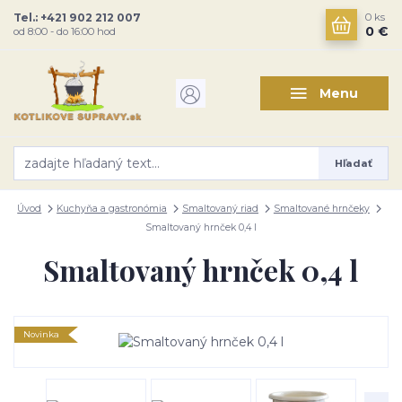
Tel.: +421 902 212 007
0
ks
0 €
od 8:00 - do 16:00 hod
Menu
Hľadať
Úvod
Kuchyňa a gastronómia
Smaltovaný riad
Smaltované hrnčeky
Smaltovaný hrnček 0,4 l
Smaltovaný hrnček 0,4 l
Novinka