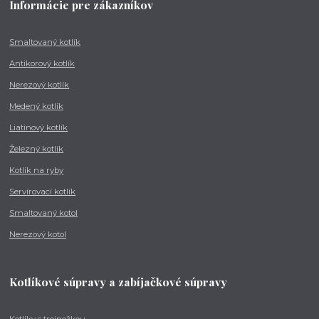
Informácie pre zákazníkov
Smaltovaný kotlík
Antikorový kotlík
Nerezový kotlík
Medený kotlík
Liatinový kotlík
Železný kotlík
Kotlík na ryby
Servírovací kotlík
Smaltovaný kotol
Nerezový kotol
Kotlíkové súpravy a zabíjačkové súpravy
Kotlíky s trojnožkou