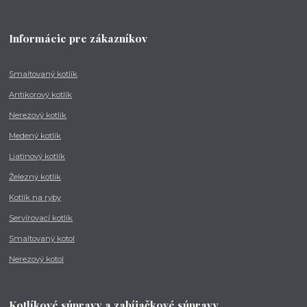
Informácie pre zákazníkov
Smaltovaný kotlík
Antikorový kotlík
Nerezový kotlík
Medený kotlík
Liatinový kotlík
Železný kotlík
Kotlík na ryby
Servírovací kotlík
Smaltovaný kotol
Nerezový kotol
Kotlíkové súpravy a zabíjačkové súpravy