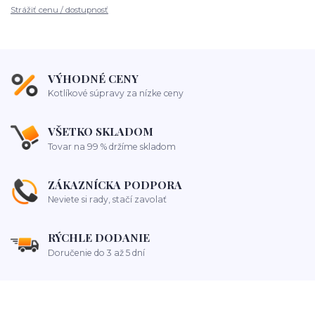
Strážiť cenu / dostupnosť
VÝHODNÉ CENY
Kotlíkové súpravy za nízke ceny
VŠETKO SKLADOM
Tovar na 99 % držíme skladom
ZÁKAZNÍCKA PODPORA
Neviete si rady, stačí zavolať
RÝCHLE DODANIE
Doručenie do 3 až 5 dní