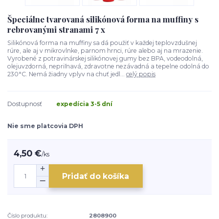
Špeciálne tvarovaná silikónová forma na muffiny s
rebrovanými stranami 7 x
Silikónová forma na muffiny sa dá použiť v každej teplovzdušnej
rúre, ale aj v mikrovlnke, parnom hrnci, rúre alebo aj na mrazenie.
Vyrobené z potravinárskej silikónovej gumy bez BPA, vodeodolná,
olejuvzdorná, nepriľnavá, zdravotne nezávadná a tepelne odolná do
230°C. Nemá žiadny vplyv na chuť jedl...
celý popis
Dostupnosť
expedícia 3-5 dní
Nie sme platcovia DPH
4,50 €
/
ks
Pridať do košíka
Číslo produktu:
2808900