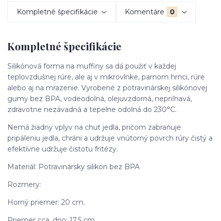
Kompletné špecifikácie
Komentáre
0
Kompletné špecifikácie
Silikónová forma na muffiny sa dá použiť v každej
teplovzdušnej rúre, ale aj v mikrovlnke, parnom hrnci, rúre
alebo aj na mrazenie. Vyrobené z potravinárskej silikónovej
gumy bez BPA, vodeodolná, olejuvzdorná, nepriľnavá,
zdravotne nezávadná a tepelne odolná do 230°C.
Nemá žiadny vplyv na chuť jedla, pričom zabraňuje
pripáleniu jedla, chráni a udržuje vnútorný povrch rúry čistý a
efektívne udržuje čistotu fritézy.
Materiál: Potravinársky silikón bez BPA
Rozmery:
Horný priemer: 20 cm.
Priemer cca. dno: 17,5 cm.