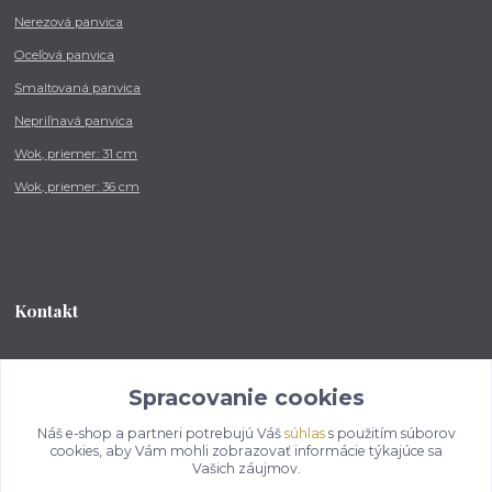
Nerezová panvica
Oceľová panvica
Smaltovaná panvica
Nepriľnavá panvica
Wok, priemer: 31 cm
Wok, priemer: 36 cm
Kontakt
Tel.: +421 902 212 007
od 8:00 - do 16:00 hod
Spracovanie cookies
Náš e-shop a partneri potrebujú Váš
súhlas
s použitím súborov
info@kotlikovesupravy.sk
cookies, aby Vám mohli zobrazovať informácie týkajúce sa
Vašich záujmov.