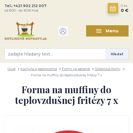
Tel.: +421 902 212 007
0
ks
0 €
od 8:00 - do 16:00 hod
Menu
Hľadať
Úvod
Kuchyňa a gastronómia
Formy na pečenie
Silikónové formy
Forma na muffiny do teplovzdušnej fritézy 7 x
Forma na muffiny do
teplovzdušnej fritézy 7 x