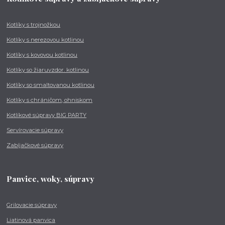
Kotlíky s trojnožkou
Kotlíky s nerezovou kotlinou
Kotlíky s kovovou kotlinou
Kotlíky so žiaruvzdor. kotlinou
Kotlíky so smaltovanou kotlinou
Kotlíky s chráničom, ohniskom
Kotlíkové súpravy BIG PARTY
Servírovacie súpravy
Zabíjačkové súpravy
Panvice, woky, súpravy
Grilovacie súpravy
Liatinová panvica