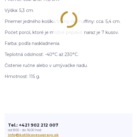
Výška: 5,3 cm.
Priemer jedného košíka/formy na muffiny: cca. 5,4 cm.
Počet porcií, ktoré je možné pripraviť naraz je 7 kusov.
Farba: podľa naskladnenia.
Teplotná odolnosť: -40°C až 230°C.
Čistenie ručne alebo v umývačke riadu.
Hmotnosť: 115 g.
Tel.: +421 902 212 007
od 8:00 - do 16:00 hod
info@kotlikovesupravy.sk